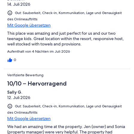
REINIGEN & WARTEN
14. Juli 2026
Gut: Sauberkeit, Check-in, Kommunikation, Lage und Genauigkeit
Bei einem Aufenthalt von mehr als sieben Nächten erfolgt ein
Wechsel der Bettwäsche / Handtücher in der Mitte. Außerdem wird
des Onlineauftritts
das Tauchbecken während Ihres Aufenthaltes mindestens einmal
Mit Google übersetzen
pro Woche gereinigt und gewartet.
This place was amazing and just perfect for us and our two
teenage kids. Great location within the resort, responsive host,
well stocked with towels and provisions.
ZUGANG ZU DEN RESORT-ANLAGEN
Aufenthalt von 4 Nächten im Juli 2026
Die Gäste haben vollen Zugang zu allen Resorteinrichtungen,
0
einschließlich der drei Pools und dem gut ausgestatteten
Fitnessraum.
Verifizierte Bewertung
Die Accor-Hotelgruppe arbeiten die "Sea Temple" Hotel im Resort
10/10 – Hervorragend
und sind verantwortlich für die Verwaltung der öffentlichen
Bereiche des Resorts, einschließlich der Swimmingpools und einen
Sally G.
Fitnessraum. Accor betreiben auch die Restaurants, Bars und
12. Juli 2026
Wellnessbereich innerhalb des Resorts. Accor begrüßen alle
Restaurants zu nutzen, Bars und ein Spa im Resort. Jedoch sind
Gut: Sauberkeit, Check-in, Kommunikation, Lage und Genauigkeit
unsere Gäste nicht durch Accor berechtigt, ihre Hotelgäste zur
des Onlineauftritts
Verfügung gestellt zu verwenden, um die Rezeption, Concierge,
Mit Google übersetzen
Housekeeping und anderen damit verbundenen Dienstleistungen.
We had an amazing time at the property. Jen (owner) and Sonia
(property manager) were very helpful. The property had
Accor verwalten derzeit die einzige weitere vier Schlafzimmer Pool-