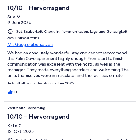
10/10 – Hervorragend
PREISE FÜR 2018/2019
Sue M.
NEBENSAISON
9. Juni 2026
Gut: Sauberkeit, Check-in, Kommunikation, Lage und Genauigkeit
VIER SCHLAFZIMMER WOHNUNG. (Mindestaufenthalt 4 Nächte)
des Onlineauftritts
Sieben Nächte plus - 525 USD pro Nacht
Mit Google übersetzen
Vier bis sechs Nächte - 575 US-Dollar pro Nacht
We had an absolutely wonderful stay and cannot recommend
this Palm Cove apartment highly enough!From start to finish,
DREI SCHLAFZIMMER WOHNUNG. (Mindestaufenthalt 4 Nächte)
communication was excellent with the hosts, as well as the
manager. They made everything seamless and welcoming.The
Sieben Nächte plus - 475 US-Dollar pro Nacht
units themselves were immaculate, and the facilities on-site
Vier bis sechs Nächte - 525 US-Dollar pro Nacht
were fantastic. We were also incredibly grateful for the
Aufenthalt von 7 Nächten im Juni 2026
welcome pack and all the thoughtful extra touches—they were
Studio Spa-Zimmer. Bei Einzelbuchung (Mindestaufenthalt 4
very much appreciated and made our stay feel extra
0
Nächte)
special.Overall, it was a fantastic experience. We will definitely
be booking here again for our next trip to the Cairns region, and
Sieben Nächte plus - 250 US-Dollar pro Nacht
Verifizierte Bewertung
we highly recommend it to anyone else looking for the perfect
Vier bis sechs Nächte - 275 US-Dollar pro Nacht
getaway!
10/10 – Hervorragend
Kate C.
PEAK SEASONS 2018/2019
12. Okt. 2025
Daten einschließlich der Hauptsaison sind unten aufgeführt
30/03/2018 - 15/04/2018