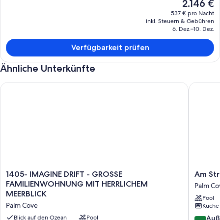
Der
2.146 €
aktuelle
537 € pro Nacht
Preis
inkl. Steuern & Gebühren
beträgt
6. Dez.–10. Dez.
2.146 €.
Verfügbarkeit prüfen
Ähnliche Unterkünfte
1405- IMAGINE DRIFT - GROSSE FAMILIENWOHNUNG MIT H
Am Stran
1405-
Am
1405- IMAGINE DRIFT - GROSSE
Am Str
IMAGINE
Strand:
FAMILIENWOHNUNG MIT HERRLICHEM
Palm Co
DRIFT
Beach
MEERBLICK
Pool
-
Club
Palm Cove
Küche
GROSSE
mit
FAMILIENWOHNUNG
kostenl
10.0
Blick auf den Ozean
Pool
Auß