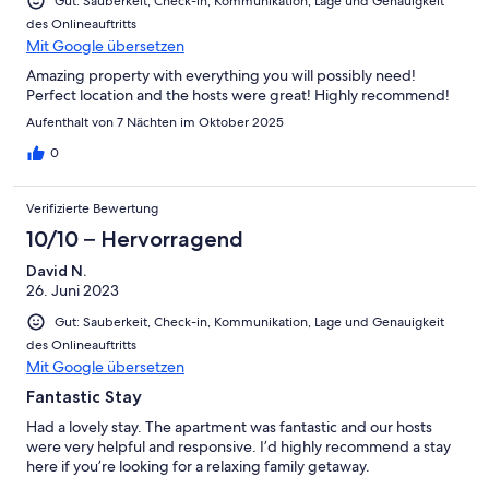
Gut: Sauberkeit, Check-in, Kommunikation, Lage und Genauigkeit
29/06/2018 - 15/07/2018
des Onlineauftritts
21/09/2018 - 06/10/2018
Mit Google übersetzen
21/12/2018 - 31/01/2019
Amazing property with everything you will possibly need!
05/04/2019 - 28/04/2019
Perfect location and the hosts were great! Highly recommend!
28/06/2019 - 14/07/2019
20/09/2019 - 06/10/2019
Aufenthalt von 7 Nächten im Oktober 2025
20/12/2019 - 31/01/2020
0
VIER SCHLAFZIMMER WOHNUNG. (Mindestaufenthalt 4 Nächte)
Verifizierte Bewertung
Sieben Nächte plus - 575 $ pro Nacht
Vier bis sechs Nächte - 600 Dollar pro Nacht
10/10 – Hervorragend
David N.
DREI SCHLAFZIMMER WOHNUNG. (Mindestaufenthalt 4 Nächte)
26. Juni 2023
Sieben Nächte plus - 525 USD pro Nacht
Gut: Sauberkeit, Check-in, Kommunikation, Lage und Genauigkeit
Vier bis sechs Nächte - 575 US-Dollar pro Nacht
des Onlineauftritts
Mit Google übersetzen
Studio Spa-Zimmer. Bei Einzelbuchung (Mindestaufenthalt 4
Nächte)
Fantastic Stay
Had a lovely stay. The apartment was fantastic and our hosts
Sieben Nächte plus - 275 USD pro Nacht
were very helpful and responsive. I’d highly recommend a stay
Zwei bis sechs Nächte - 300 Dollar pro Nacht
here if you’re looking for a relaxing family getaway.