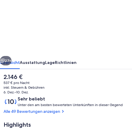
von
Strandnahes
4-
Bett-
Apartment
Sea
Temple
rück
Weiter
Resort,
27+
Übersicht
Ausstattung
Lage
Richtlinien
privates
Der
2.146 €
Tauchbecken
aktuelle
537 € pro Nacht
&
Preis
inkl. Steuern & Gebühren
beträgt
6. Dez.–10. Dez.
Grill
2.146 €.
Bewertungen
10
Sehr beliebt
U
von
Unter den am besten bewerteten Unterkünften in dieser Gegend
n
10,
Alle 49 Bewertungen anzeigen
t
Sehr
e
beliebt
Highlights
Pool
r