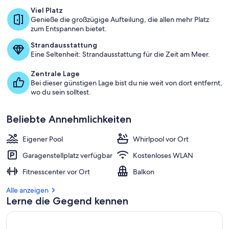
d
Viel Platz
e
Genieße die großzügige Aufteilung, die allen mehr Platz
n
zum Entspannen bietet.
a
Strandausstattung
m
Eine Seltenheit: Strandausstattung für die Zeit am Meer.
b
Zentrale Lage
e
Bei dieser günstigen Lage bist du nie weit von dort entfernt,
s
wo du sein solltest.
t
e
Beliebte Annehmlichkeiten
n
b
Eigener Pool
Whirlpool vor Ort
e
w
Garagenstellplatz verfügbar
Kostenloses WLAN
e
Fitnesscenter vor Ort
Balkon
r
t
Alle anzeigen
e
Lerne die Gegend kennen
t
e
n