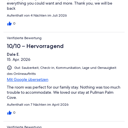
everything you could want and more. Thank you, we will be
Wohnung im Resort. Wir raten allen Gästen, die die zusätzlichen
back
Hotelleistungen benötigen weitere Informationen direkt von Accor
Hotels zu erhalten.
Aufenthalt von 4 Nächten im Juli 2026
0
Wir freuen uns unvoreingenommene Beratung in Bezug auf die
Vielzahl von lokalen Touren und Attraktionen zu bieten bieten.
Verifizierte Bewertung
Es gibt ein strenges "Nichtraucher-Politik" in beiden Wohnungen
und Umgebung und in der gesamten Sea Temple Resort.
10/10 – Hervorragend
Dale E.
15. Apr. 2026
ZUSCHLÄGE WERDEN für jedermann ENTSTEHEN, die mit diesen
Vorschriften und QLD LAW nicht einhält.
Gut: Sauberkeit, Check-in, Kommunikation, Lage und Genauigkeit
des Onlineauftritts
PREISE - Mindestaufenthalt gilt 4 Nächte.
Mit Google übersetzen
Aufenthalte von 4-6 Nächten sind günstiger als Aufenthalte von 7
Nächten +
The room was perfect for our family stay. Nothing was too much
trouble to accommodate. We loved our stay at Pullman Palm
Unsere Preise für 2018/2019 sind unten aufgeführt als
Cove.
NEBENSAISON & PEAK SAISON
Aufenthalt von 7 Nächten im April 2026
für die
4 SCHLAFZIMMER (beinhaltet 3 Schlafzimmer und Studio
0
zusammen)
NUR 3 SCHLAFZIMMER
& STUDIO ALONE (Anfrage an den Eigentümer)
Verifizierte Bewertung