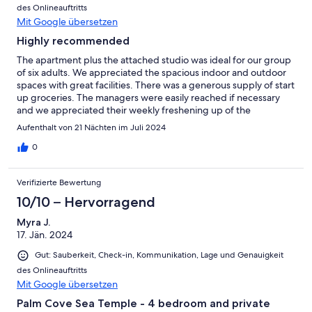
des Onlineauftritts
Mit Google übersetzen
Highly recommended
The apartment plus the attached studio was ideal for our group
of six adults. We appreciated the spacious indoor and outdoor
spaces with great facilities. There was a generous supply of start
up groceries. The managers were easily reached if necessary
and we appreciated their weekly freshening up of the
apartment. The location is excellent. It is an easy walk to the
Aufenthalt von 21 Nächten im Juli 2024
Esplanade and close to the walking/bike paths. We enjoyed our
three week stay immensely.
0
Verifizierte Bewertung
10/10 – Hervorragend
Myra J.
17. Jän. 2024
Gut: Sauberkeit, Check-in, Kommunikation, Lage und Genauigkeit
des Onlineauftritts
Mit Google übersetzen
Palm Cove Sea Temple - 4 bedroom and private