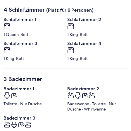
e
g
4 Schlafzimmer
(Platz für 8 Personen)
e
n
Schlafzimmer 1
Schlafzimmer 2
d
1 Queen-Bett
1 King-Bett
Schlafzimmer 3
Schlafzimmer 4
1 King-Bett
1 King-Bett
3 Badezimmer
Badezimmer 1
Badezimmer 2
Toilette · Nur Dusche
Badewanne · Toilette · Nur
Dusche · Whirlwanne
Badezimmer 3