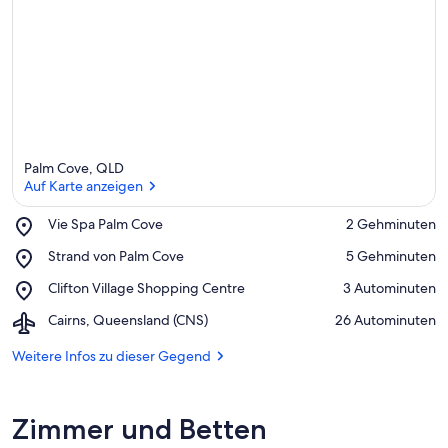
U
n
t
e
r
k
ü
n
f
Palm Cove, QLD
t
Auf Karte anzeigen
e
n
Place,
Vie Spa Palm Cove
‪2 Gehminuten‬
Vie
Auf Karte anzeigen
i
Place,
Strand von Palm Cove
‪5 Gehminuten‬
Spa
n
Strand
Palm
Place,
Clifton Village Shopping Centre
‪3 Autominuten‬
von
Cove
d
Clifton
Palm
Airport,
Cairns, Queensland (CNS)
‪26 Autominuten‬
i
Village
Cove
Cairns,
e
Shopping
Queensland
Weitere Infos zu dieser Gegend
s
Centre
(CNS)
e
r
Zimmer und Betten
G