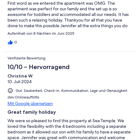
First word as we entered the apartment was OMG. The
apartment was perfect for our family and the set up is so
awesome for toddlers and accommodated all our needs. It has
been such a relaxing holiday. Thankyou for all that you have
done to make this possible Jennifer all the extra things you do
and have done have definitely not gone unnoticed. Definitely
Aufenthalt von 8 Nächten im Juni 2025
will be back again
0
Verifizierte Bewertung
10/10 – Hervorragend
Christine W.
10. Juli 2024
Gut: Sauberkeit, Check-in, Kommunikation, Lage und Genauigkeit
des Onlineauftritts
Mit Google übersetzen
Great family holiday
We were so pleased to find this property at Sea Temple. We
loved the flexibility with the 4 bedrooms including a separate
bedroom as it allowed our son with his family to have a separate
space. Jennifer was great with communication and welcome