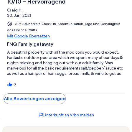
10/10 – Hervorragend
Craig H.
30. Jän. 2021
Gut: Sauberkeit, Check-in, Kommunikation, Lage und Genauigkeit
des Onlineauftritts
Mit Google übersetzen
FNQ Family getaway
A beautiful property with all the mod cons you would expect.
Fantastic outdoor pool area which we spent many of our days &
nights relaxing and hanging out with our adult family. Was
marvelous for all the basic requirements salt/pepper/ sauce etc
as well as a hamper of ham,eggs, bread, milk, & wine to get us
started is a lovely thought which we greatly appreciated. As a
family resort there can be the usual kids carry on from the main
0
pool area, but outside of these school holiday periods it would
be even more relaxing . We are looking forward to our next stay
Alle Bewertungen anzeigen
Cheers Craig
Unterkunft an Vrbo melden