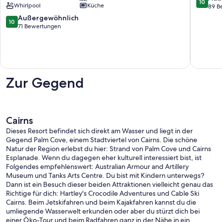
10
MIT
Whirlpool
Küche
Auto
von
89 B
HERRLICHEM
Palm
10,
10.0
Außergewöhnlich
10
MEERBLICK
Cove
Außerge
von
71 Bewertungen
Palm
89
10,
Cove
Bewert
Außergewöhnlich,
71
Bewertungen
Zur Gegend
Cairns
Dieses Resort befindet sich direkt am Wasser und liegt in der
Gegend Palm Cove, einem Stadtviertel von Cairns. Die schöne
Natur der Region erlebst du hier: Strand von Palm Cove und Cairns
Esplanade. Wenn du dagegen eher kulturell interessiert bist, ist
Folgendes empfehlenswert: Australian Armour and Artillery
Museum und Tanks Arts Centre. Du bist mit Kindern unterwegs?
Dann ist ein Besuch dieser beiden Attraktionen vielleicht genau das
Richtige für dich: Hartley's Crocodile Adventures und Cable Ski
Cairns. Beim Jetskifahren und beim Kajakfahren kannst du die
umliegende Wasserwelt erkunden oder aber du stürzt dich bei
einer Öko-Tour und beim Radfahren ganz in der Nähe in ein