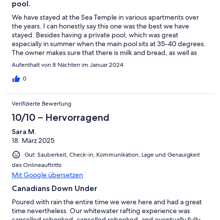
pool.
We have stayed at the Sea Temple in various apartments over
the years. I can honestly say this one was the best we have
stayed. Besides having a private pool, which was great
especially in summer when the main pool sits at 35-40 degrees.
The owner makes sure that there is milk and bread, as well as
other condiments including champagne and chocolates on
Aufenthalt von 8 Nächten im Januar 2024
arrival. We really didn’t need to do much shopping. The
apartment was clean, spacious and very comfortable. I would
0
definitely recommend this apartment over others we have
stayed, including the swim outs and the penthouse apartments.
Verifizierte Bewertung
10/10 – Hervorragend
Sara M.
18. März 2025
Gut: Sauberkeit, Check-in, Kommunikation, Lage und Genauigkeit
des Onlineauftritts
Mit Google übersetzen
Canadians Down Under
Poured with rain the entire time we were here and had a great
time nevertheless. Our whitewater rafting experience was
cancelled rebooked, cancelled rebooked, and eventually fully