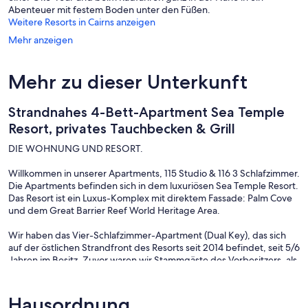
Abenteuer mit festem Boden unter den Füßen.
Weitere Resorts in Cairns anzeigen
Mehr anzeigen
Mehr zu dieser Unterkunft
Strandnahes 4-Bett-Apartment Sea Temple
Resort, privates Tauchbecken & Grill
DIE WOHNUNG UND RESORT.
Willkommen in unserer Apartments, 115 Studio & 116 3 Schlafzimmer.
Die Apartments befinden sich in dem luxuriösen Sea Temple Resort.
Das Resort ist ein Luxus-Komplex mit direktem Fassade: Palm Cove
und dem Great Barrier Reef World Heritage Area.
Wir haben das Vier-Schlafzimmer-Apartment (Dual Key), das sich
auf der östlichen Strandfront des Resorts seit 2014 befindet, seit 5/6
Jahren im Besitz. Zuvor waren wir Stammgäste des Vorbesitzers, als
er den Verkauf anstrebte die Gelegenheit Da wir die Buchungen
gerne vollständig selbst verwalten möchten, bieten wir einen sehr
persönlichen und sicheren Service. Alle Buchungen werden
Hausordnung