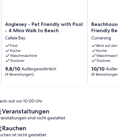
Anglesey
Beachhouse
Anglesey - Pet Friendly with Pool
Beachhouse Curraron
-
Currarong
- 4 Mins Walk to Beach
Friendly Beachfront
Pet
-
Callala Bay
Currarong
Friendly
Pet
with
Pool
Friendly
Blick auf den Ozean
Küche
Küche
Pool
Beachfront
Waschmaschine
Waschmaschine
-
Currarong
Trockner
Trockner
4
9.8
10.0
Mins
9,8/10
10/10
Außergewöhnlich
Außergewöhnlic
von
von
Walk
(9 Bewertungen)
(8 Bewertungen)
10,
10,
to
Außergewöhnlich,
Außergewöhnlich,
Beach
(9
(8
Callala
Bewertungen)
Bewertungen)
Bay
eck-out vor 10:00 Uhr
Veranstaltungen
ranstaltungen sind nicht gestattet
Rauchen
uchen ist nicht gestattet