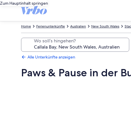
Zum Hauptinhalt springen
Home
Ferienunterkünfte
Australien
New South Wales
Sta
Wo soll’s hingehen?
Alle Unterkünfte anzeigen
Paws & Pause in der B
Fotogalerie
von
Paws
&
Pause
in