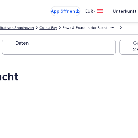
•
App öffnen
EUR
Unterkunft 
dtrat von Shoalhaven
Callala Bay
Paws & Pause in der Bucht
Daten
G
ucht