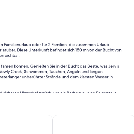
en Familienurlaub oder für 2 Familien, die zusammen Urlaub
hr sauber. Diese Unterkunft befindet sich 150 m von der Bucht von
erreichbar.
 fahren können. Genießen Sie in der Bucht das Beste, was Jervis
, Wowly Creek, Schwimmen, Tauchen, Angeln und langen
eterlanger unberührter Strände und dem klarsten Wasser in
 sicheren Hinterhof zurück, um ein Barbecue, eine Feuerstelle,
 Freunden zu genießen.
 Experience Jervis Bay
Baum & Sea, Callala Strand
mpen, Wecker, B. I.R.
lampe, B. I.R.