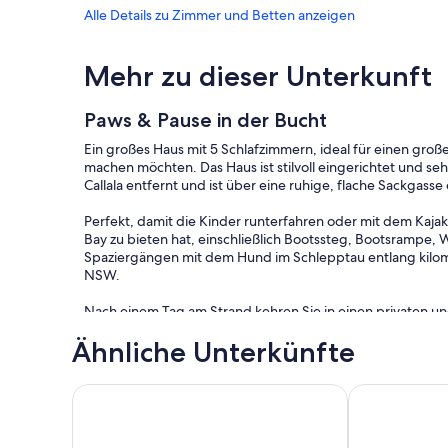
Alle Details zu Zimmer und Betten anzeigen
Mehr zu dieser Unterkunft
Paws & Pause in der Bucht
Ein großes Haus mit 5 Schlafzimmern, ideal für einen groß
machen möchten. Das Haus ist stilvoll eingerichtet und se
Callala entfernt und ist über eine ruhige, flache Sackgasse 
Perfekt, damit die Kinder runterfahren oder mit dem Kajak
Bay zu bieten hat, einschließlich Bootssteg, Bootsrampe
Spaziergängen mit dem Hund im Schlepptau entlang kilom
NSW.
Nach einem Tag am Strand kehren Sie in einen privaten und
ein paar Drinks, Lachen und Erinnerungen mit Familie und
Ähnliche Unterkünfte
Tägliche Saisonpreise, Gebühren und Konditionen gelten
KALAAL COTTAGE STRANDHAUS
Casa Arbol by
Level 1:
* Schlafzimmer 1: Queen-Bett, 2 x Nachttische, 2 x Tischla
* Schlafzimmer 2: 2 x King Einzelbetten, 1 Nachttisch, Tisch