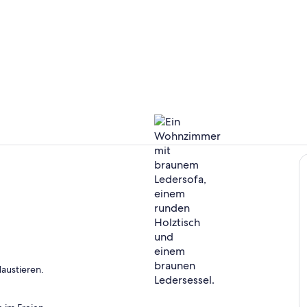
Eigene Küch
Wohnbereic
austieren.