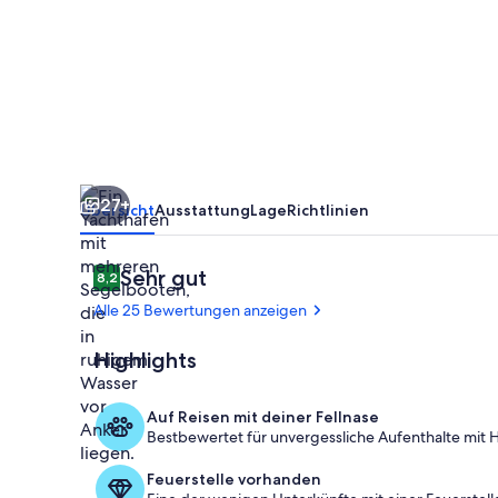
der
Bucht
27+
Übersicht
Ausstattung
Lage
Richtlinien
Bewertungen
Sehr gut
8,2
8,2 von 10.
Alle 25 Bewertungen anzeigen
Highlights
Jachthafen
Auf Reisen mit deiner Fellnase
Bestbewertet für unvergessliche Aufenthalte mit H
Feuerstelle vorhanden