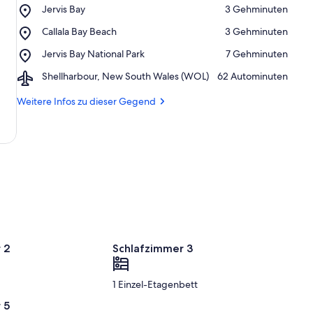
Place,
Jervis Bay
‪3 Gehminuten‬
Jervis
Place,
Callala Bay Beach
‪3 Gehminuten‬
Bay
Callala
Place,
Jervis Bay National Park
‪7 Gehminuten‬
Bay
Jervis
Beach
Airport,
Shellharbour, New South Wales (WOL)
‪62 Autominuten‬
Bay
Shellharbour,
National
New
Weitere Infos zu dieser Gegend
Park
South
Wales
(WOL)
 2
Schlafzimmer 3
1 Einzel-Etagenbett
 5