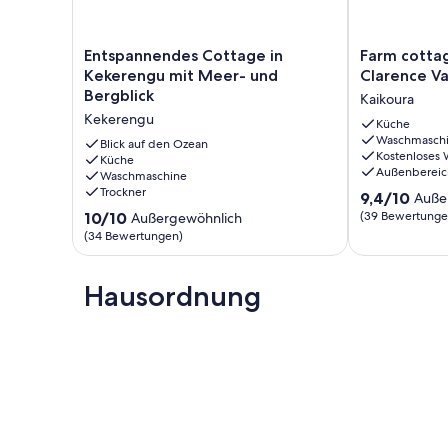
Entspannendes
Farm
Entspannendes Cottage in
Farm cottag
Cottage
cottage
Kekerengu mit Meer- und
Clarence Va
in
in
Bergblick
Kaikoura
Kekerengu
the
Kekerengu
mit
picturesque
Küche
Waschmasch
Meer-
Clarence
Blick auf den Ozean
Kostenloses
und
Küche
Valley
Außenbereic
Waschmaschine
Bergblick
Kaikoura
Trockner
9.4
Kekerengu
9,4/10
Auße
von
10.0
10/10
(39 Bewertunge
Außergewöhnlich
10,
von
(34 Bewertungen)
Außergewöhnl
10,
(39
Außergewöhnlich,
Bewertungen
(34
Hausordnung
Bewertungen)