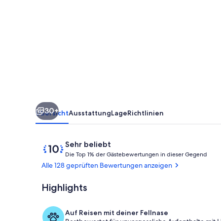
baths,
wine
tasting,
pet
friendly
in
Sleepers
30+
Vineyard
Übersicht
Ausstattung
Lage
Richtlinien
Bewertungen
10
Sehr beliebt
D
von
Die Top 1% der Gästebewertungen in dieser Gegend
i
10,
Alle 128 geprüften Bewertungen anzeigen
e
Sehr
beliebt
Highlights
Außenbereic
T
o
p
Auf Reisen mit deiner Fellnase