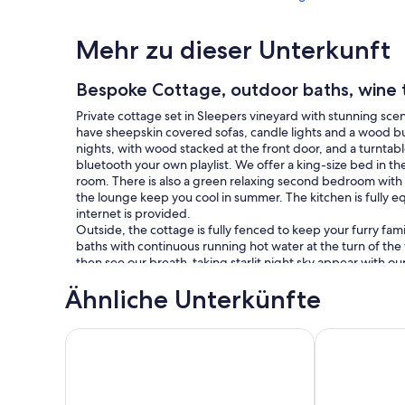
Mehr zu dieser Unterkunft
Bespoke Cottage, outdoor baths, wine ta
Private cottage set in Sleepers vineyard with stunning sc
have sheepskin covered sofas, candle lights and a wood bu
nights, with wood stacked at the front door, and a turntable
bluetooth your own playlist. We offer a king-size bed in 
room. There is also a green relaxing second bedroom with 
the lounge keep you cool in summer. The kitchen is fully e
internet is provided.
Outside, the cottage is fully fenced to keep your furry f
baths with continuous running hot water at the turn of th
then see our breath-taking starlit night sky appear with o
bikes in the shed at the cottage for you to enjoy a ride ar
Ähnliche Unterkünfte
the river and in among our beautiful native trees. No need 
cellar door in our smaller cob building, and a sensory wine 
Come and enjoy the cottage, the vineyard and wine grown 
Entspannendes Cottage in Kekerengu mit Meer- un
Farm cottage 
located halfway between Blenheim and Kaikoura, and just
Store”. The Kekerengu coast awaits you, with surf casting,
more, all nearby.