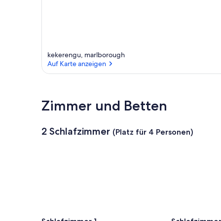
n
d
i
e
s
kekerengu, marlborough
e
Auf Karte anzeigen
r
G
Auf Karte anzeigen
e
Zimmer und Betten
g
e
n
d
2 Schlafzimmer
(Platz für 4 Personen)