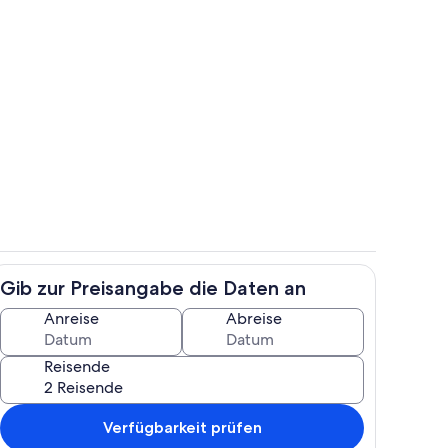
Außenbereich
nterkunft
Gib zur Preisangabe die Daten an
h
Zimmer
Anreise
Abreise
Reisende
Verfügbarkeit prüfen