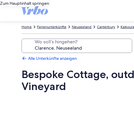
Zum Hauptinhalt springen
Home
Ferienunterkünfte
Neuseeland
Canterbury
Kaikoura
Wo soll’s hingehen?
Alle Unterkünfte anzeigen
Bespoke Cottage, outdo
Vineyard
Fotogalerie
von
Bespoke
Cottage,
outdoor