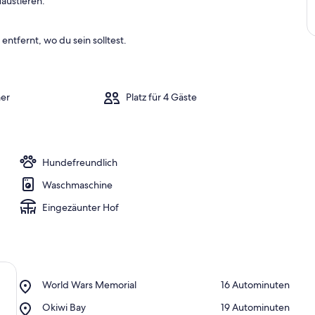
austieren.
entfernt, wo du sein solltest.
er
Platz für 4 Gäste
Hundefreundlich
Waschmaschine
Eingezäunter Hof
Place,
World Wars Memorial
‪16 Autominuten‬
World
Place,
Okiwi Bay
‪19 Autominuten‬
Wars