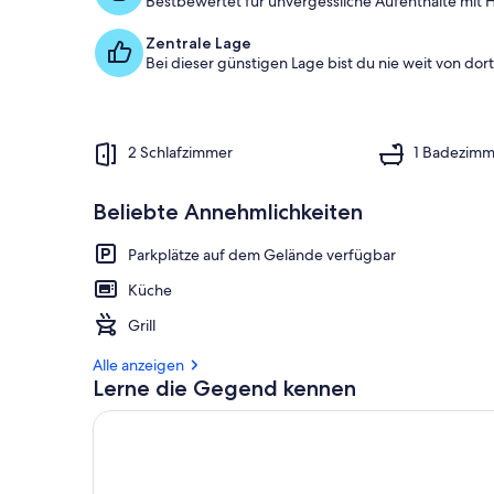
Bestbewertet für unvergessliche Aufenthalte mit H
1
%
Zentrale Lage
Bei dieser günstigen Lage bist du nie weit von dort 
d
e
r
G
2 Schlafzimmer
1 Badezimm
ä
s
t
Beliebte Annehmlichkeiten
e
b
Parkplätze auf dem Gelände verfügbar
e
w
Küche
e
Grill
r
t
Alle anzeigen
u
Lerne die Gegend kennen
n
g
e
n
i