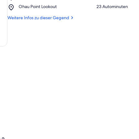
Okiwi
Memorial
Place,
Ohau Point Lookout
‪23 Autominuten‬
Bay
Ohau
Point
Weitere Infos zu dieser Gegend
Lookout