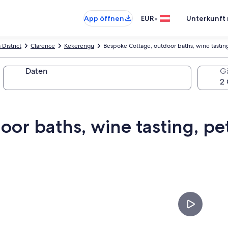
•
App öffnen
EUR
Unterkunft 
 District
Clarence
Kekerengu
Bespoke Cottage, outdoor baths, wine tasting
Daten
G
or baths, wine tasting, pet