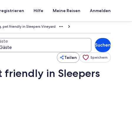
registrieren
Hilfe
Meine Reisen
Anmelden
, pet friendly in Sleepers Vineyard
äste
Suchen
Teilen
Speichern
 friendly in Sleepers