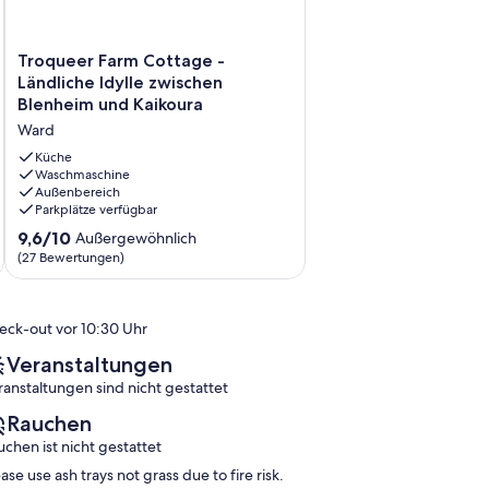
Troqueer
Troqueer Farm Cottage -
Farm
Ländliche Idylle zwischen
Cottage
Blenheim und Kaikoura
-
Ward
Ländliche
Idylle
Küche
zwischen
Waschmaschine
Außenbereich
Blenheim
Parkplätze verfügbar
und
Kaikoura
9.6
9,6/10
Außergewöhnlich
Ward
von
(27 Bewertungen)
10,
Außergewöhnlich,
(27
eck-out vor 10:30 Uhr
Bewertungen)
Veranstaltungen
ranstaltungen sind nicht gestattet
Rauchen
uchen ist nicht gestattet
ase use ash trays not grass due to fire risk.