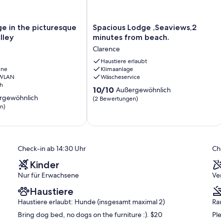
Spacious
e in the picturesque
Spacious Lodge ,Seaviews,2
Lodge
lley
minutes from beach.
,Seaviews,2
Clarence
minutes
from
Haustiere erlaubt
ine
Klimaanlage
beach.
 WLAN
Wäscheservice
Clarence
h
10.0
10/10
Außergewöhnlich
rgewöhnlich
von
(2 Bewertungen)
10,
n)
Außergewöhnlich,
ich,
(2
Bewertungen)
)
Check-in ab 14:30 Uhr
Ch
Kinder
Nur für Erwachsene
Ve
Haustiere
Haustiere erlaubt: Hunde (insgesamt maximal 2)
Ra
Bring dog bed, no dogs on the furniture :). $20
Ple