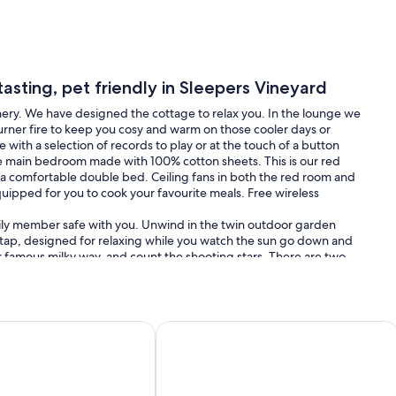
sting, pet friendly in Sleepers Vineyard
enery. We have designed the cottage to relax you. In the lounge we
rner fire to keep you cosy and warm on those cooler days or
 with a selection of records to play or at the touch of a button
the main bedroom made with 100% cotton sheets. This is our red
a comfortable double bed. Ceiling fans in both the red room and
quipped for you to cook your favourite meals. Free wireless
amily member safe with you. Unwind in the twin outdoor garden
e tap, designed for relaxing while you watch the sun go down and
ur famous milky way, and count the shooting stars. There are two
ound the vines. We have also created pathways for you to walk along
for your dog to be on a leash. On the property we also offer a
tasting made for fun with candles and crystal in our larger one.
here on the property. There is 45 hectares to explore. We are
d Bergblick
in the picturesque Clarence Valley
Spacious Lodge ,Seaviews,2 minutes 
 a 5-minute walk from the beach and Kekerengu’s own café “The
 Clarence River rafting, Winterhome gardens, seals, Nins Bin and