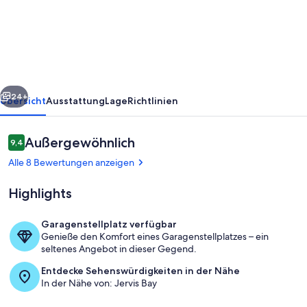
Luxury
Penthouse
of
Callala
Beach
rück
Weiter
24+
Übersicht
Ausstattung
Lage
Richtlinien
Bewertungen
Außergewöhnlich
9,4
9,4 von 10.
Alle 8 Bewertungen anzeigen
Highlights
Garagenstellplatz verfügbar
Genieße den Komfort eines Garagenstellplatzes – ein
Wohnbereich
seltenes Angebot in dieser Gegend.
Entdecke Sehenswürdigkeiten in der Nähe
In der Nähe von: Jervis Bay