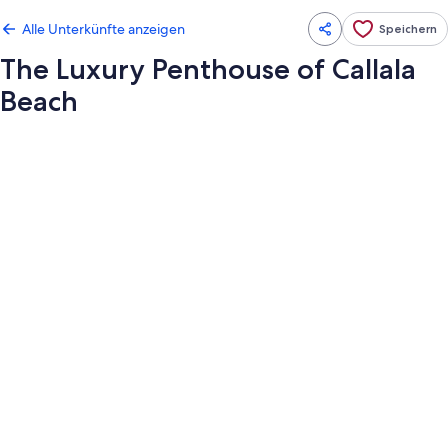
Alle Unterkünfte anzeigen
Speichern
The Luxury Penthouse of Callala
Beach
Fotogalerie
von
The