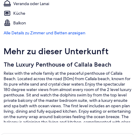
Veranda oder Lanai
Küche
Balkon
Alle Details zu Zimmer und Betten anzeigen
Mehr zu dieser Unterkunft
The Luxury Penthouse of Callala Beach
Relax with the whole family at the peaceful penthouse of Callala
Beach. Located across the road (50m) from Callala beach, known for
its pure white sand and crystal clear waters.Enjoy the spectacular
180 degree water views from almost every room of the 2 level luxury
penthouse. Sit and watch the dolphins swim by from the top level
private balcony of the master bedroom suite, with a luxury ensuite
and spa bath with ocean views. The first level includes an open plan
living, dining and fully equiped kitchen. Enjoy eating or entertaining
on the sunny wrap around balconies feeling the ocean breeze. The
balcony is adjoining the living and kitchen, complimented with glass
bifold doors to take advantage of the ocean views. The first level
also has a laundry, 2 bathrooms and 3 spacious bedrooms with