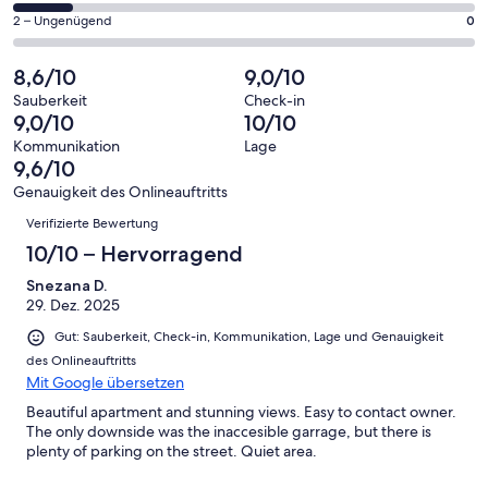
Gästebewertungen
von
eine
8
0
2 – Ungenügend
0
haben
insgesamt
Bewertung
Gästebewertungen
von
eine
8
von
haben
insgesamt
8,6/10
9,0/10
Bewertung
Gästebewertungen
10
eine
8
von
haben
Sauberkeit
Check-in
-
Bewertung
Gästebewertungen
9,0/10
10/10
8
eine
Hervorragend
von
haben
-
Bewertung
Kommunikation
Lage
6
eine
9,6/10
Gut
von
-
Bewertung
4
Genauigkeit des Onlineauftritts
Okay
von
Bewertungen
-
Verifizierte Bewertung
2
Schlecht
-
10/10 – Hervorragend
Ungenügend
Snezana D.
29. Dez. 2025
Gut: Sauberkeit, Check-in, Kommunikation, Lage und Genauigkeit
des Onlineauftritts
Mit Google übersetzen
Beautiful apartment and stunning views. Easy to contact owner.
The only downside was the inaccesible garrage, but there is
plenty of parking on the street. Quiet area.