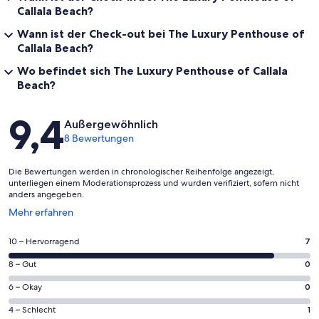
Callala Beach?
Wann ist der Check-out bei The Luxury Penthouse of
Callala Beach?
Wo befindet sich The Luxury Penthouse of Callala
Beach?
Bewertungen
9,4
Außergewöhnlich
8 Bewertungen
Die Bewertungen werden in chronologischer Reihenfolge angezeigt,
unterliegen einem Moderationsprozess und wurden verifiziert, sofern nicht
anders angegeben.
Wird
Mehr erfahren
in
einem
7
10 – Hervorragend
7
neuen
von
Fenster
0
8 – Gut
0
insgesamt
geöffnet
von
8
0
6 – Okay
0
insgesamt
Gästebewertungen
von
8
1
4 – Schlecht
1
haben
insgesamt