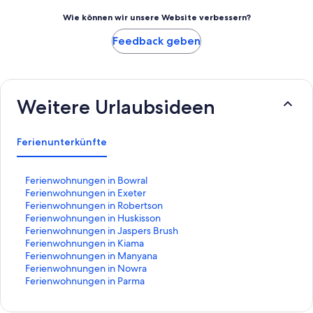
Wie können wir unsere Website verbessern?
Feedback geben
Weitere Urlaubsideen
Ferienunterkünfte
L
Ferienwohnungen in Bowral
i
L
Ferienwohnungen in Exeter
n
i
L
Ferienwohnungen in Robertson
k
n
i
L
Ferienwohnungen in Huskisson
,
k
n
i
L
Ferienwohnungen in Jaspers Brush
d
,
k
n
i
L
Ferienwohnungen in Kiama
e
d
,
k
n
i
L
Ferienwohnungen in Manyana
r
e
d
,
k
n
i
L
Ferienwohnungen in Nowra
d
r
e
d
,
k
n
i
L
Ferienwohnungen in Parma
i
d
r
e
d
,
k
n
i
e
i
d
r
e
d
,
k
n