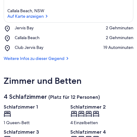
Callala Beach, NSW
Auf Karte anzeigen
Place,
Jervis Bay
‪2 Gehminuten‬
Jervis
Auf Karte anzeigen
Place,
Callala Beach
‪2 Gehminuten‬
Bay
Callala
Place,
Club Jervis Bay
‪19 Autominuten‬
Beach
Club
Jervis
Weitere Infos zu dieser Gegend
Bay
Zimmer und Betten
4 Schlafzimmer
(Platz für 12 Personen)
Schlafzimmer 1
Schlafzimmer 2
1 Queen-Bett
4 Einzelbetten
Schlafzimmer 3
Schlafzimmer 4