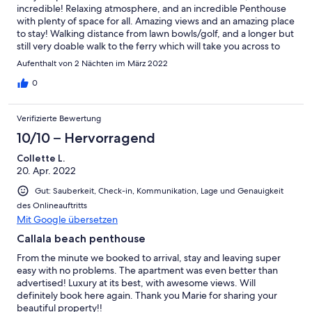
PROPERTY LIKE THIS. ATTACHED PHOTOS FOR EVERYONE
incredible! Relaxing atmosphere, and an incredible Penthouse
with plenty of space for all. Amazing views and an amazing place
to stay! Walking distance from lawn bowls/golf, and a longer but
still very doable walk to the ferry which will take you across to
the Huskisson Hotel!
Aufenthalt von 2 Nächten im März 2022
0
Verifizierte Bewertung
10/10 – Hervorragend
Collette L.
20. Apr. 2022
Gut: Sauberkeit, Check-in, Kommunikation, Lage und Genauigkeit
des Onlineauftritts
Mit Google übersetzen
Callala beach penthouse
From the minute we booked to arrival, stay and leaving super
easy with no problems. The apartment was even better than
advertised! Luxury at its best, with awesome views. Will
definitely book here again. Thank you Marie for sharing your
beautiful property!!