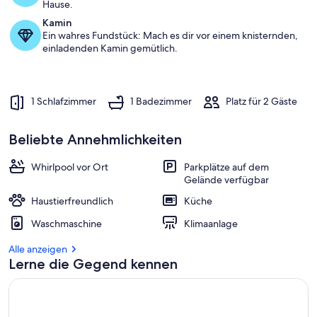
Hause.
Haustier
Kamin
Frien
Ein wahres Fundstück: Mach es dir vor einem knisternden,
einladenden Kamin gemütlich.
1 Schlafzimmer
1 Badezimmer
Platz für 2 Gäste
Beliebte Annehmlichkeiten
Whirlpool vor Ort
Parkplätze auf dem
Gelände verfügbar
Haustierfreundlich
Küche
Waschmaschine
Klimaanlage
Alle anzeigen
Lerne die Gegend kennen