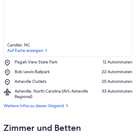
Candler, NC
Auf Karte anzeigen
Place,
Pisgah View State Park
‪12 Autominuten‬
Pisgah
Auf Karte anzeigen
Place,
Bob Lewis Ballpark
‪22 Autominuten‬
View
Bob
State
Place,
Asheville Outlets
‪25 Autominuten‬
Lewis
Park
Asheville
Ballpark
Airport,
Asheville, North Carolina (AVL-Asheville
‪33 Autominuten‬
Outlets
Asheville,
Regional)
North
Weitere Infos zu dieser Gegend
Carolina
(AVL-
Asheville
Regional)
Zimmer und Betten