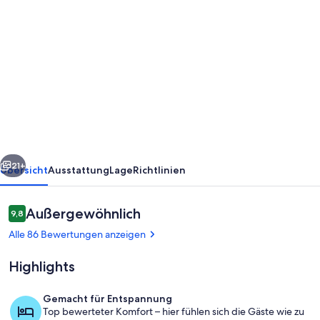
Fotogalerie
von
Flirtin
herum
mit
deinem
Schatz!
-
rück
Weiter
Eigene
21+
Übersicht
Ausstattung
Lage
Richtlinien
Hot
Tub,
Bewertungen
Außergewöhnlich
9,8
9,8 von 10.
Kamin,
Alle 86 Bewertungen anzeigen
Romantisch,
Highlights
Aussicht,
Gratis
Gemacht für Entspannung
WiFi,
Top bewerteter Komfort – hier fühlen sich die Gäste wie zu
Außen-Whirlpool