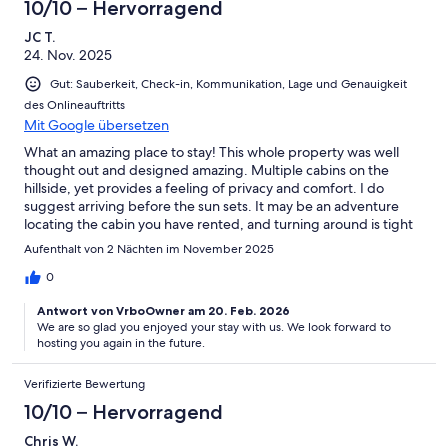
10/10 – Hervorragend
JC T.
24. Nov. 2025
Gut: Sauberkeit, Check-in, Kommunikation, Lage und Genauigkeit
des Onlineauftritts
Mit Google übersetzen
What an amazing place to stay! This whole property was well
thought out and designed amazing. Multiple cabins on the
hillside, yet provides a feeling of privacy and comfort. I do
suggest arriving before the sun sets. It may be an adventure
locating the cabin you have rented, and turning around is tight
in some (most) spots, though there is a turn around spot at the
Aufenthalt von 2 Nächten im November 2025
very bottom to double back. This place is amazing, I would
recommend it to anyone, and I most certainly will be coming
0
back to stay in the future.
Antwort von VrboOwner am 20. Feb. 2026
We are so glad you enjoyed your stay with us. We look forward to
hosting you again in the future.
Verifizierte Bewertung
10/10 – Hervorragend
Chris W.