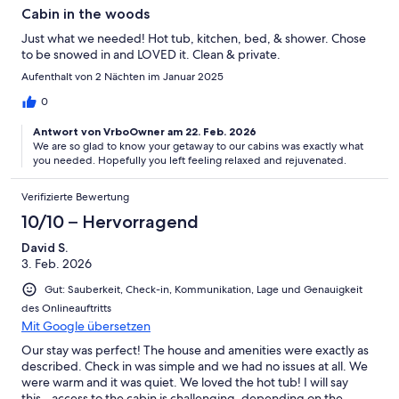
Cabin in the woods
Just what we needed! Hot tub, kitchen, bed, & shower. Chose
to be snowed in and LOVED it. Clean & private.
Aufenthalt von 2 Nächten im Januar 2025
0
Antwort von VrboOwner am 22. Feb. 2026
We are so glad to know your getaway to our cabins was exactly what
you needed. Hopefully you left feeling relaxed and rejuvenated.
Verifizierte Bewertung
10/10 – Hervorragend
David S.
3. Feb. 2026
Gut: Sauberkeit, Check-in, Kommunikation, Lage und Genauigkeit
des Onlineauftritts
Mit Google übersetzen
Our stay was perfect! The house and amenities were exactly as
described. Check in was simple and we had no issues at all. We
were warm and it was quiet. We loved the hot tub! I will say
this...access to the cabin is challenging, depending on the