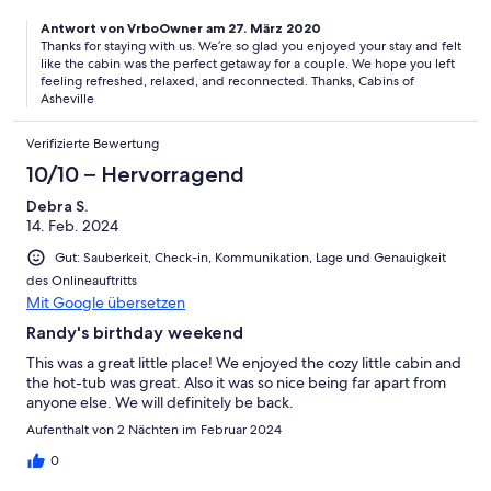
Antwort von VrboOwner am 27. März 2020
Thanks for staying with us. We’re so glad you enjoyed your stay and felt
like the cabin was the perfect getaway for a couple. We hope you left
feeling refreshed, relaxed, and reconnected. Thanks, Cabins of
Asheville
Verifizierte Bewertung
10/10 – Hervorragend
Debra S.
14. Feb. 2024
Gut: Sauberkeit, Check-in, Kommunikation, Lage und Genauigkeit
des Onlineauftritts
Mit Google übersetzen
Randy's birthday weekend
This was a great little place! We enjoyed the cozy little cabin and
the hot-tub was great. Also it was so nice being far apart from
anyone else. We will definitely be back.
Aufenthalt von 2 Nächten im Februar 2024
0