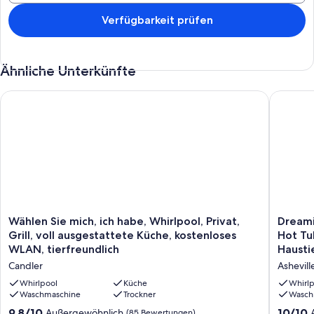
Verfügbarkeit prüfen
Ähnliche Unterkünfte
Wählen Sie mich, ich habe, Whirlpool, Privat, Grill, voll ausg
Dreamin 
Wählen
Dreamin
Wählen Sie mich, ich habe, Whirlpool, Privat,
Dreami
Sie
Höhle
Grill, voll ausgestattete Küche, kostenloses
Hot Tu
mich,
Groß
WLAN, tierfreundlich
Haustie
ich
für
Candler
Ashevill
habe,
Stargazi
Whirlpool,
Eigene
Whirlpool
Küche
Whirlp
Privat,
Waschmaschine
Trockner
Hot
Wasch
Grill,
Tub,
9.8
10.0
9,8/10
10/10
Außergewöhnlich
(85 Bewertungen)