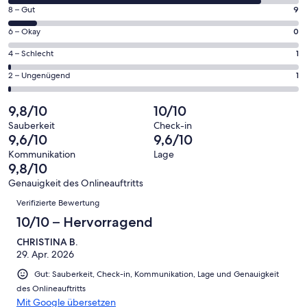
von
Fenster
9
8 – Gut
9
insgesamt
geöffnet
von
86
0
6 – Okay
0
insgesamt
Gästebewertungen
von
86
1
4 – Schlecht
1
haben
insgesamt
Gästebewertungen
von
eine
86
1
2 – Ungenügend
1
haben
insgesamt
Bewertung
Gästebewertungen
von
eine
86
von
haben
insgesamt
9,8/10
10/10
Bewertung
Gästebewertungen
10
eine
86
von
haben
Sauberkeit
Check-in
-
Bewertung
Gästebewertungen
9,6/10
9,6/10
8
eine
Hervorragend
von
haben
-
Bewertung
Kommunikation
Lage
6
eine
9,8/10
Gut
von
-
Bewertung
4
Genauigkeit des Onlineauftritts
Okay
von
Bewertungen
-
Verifizierte Bewertung
2
Schlecht
-
10/10 – Hervorragend
Ungenügend
CHRISTINA B.
29. Apr. 2026
Gut: Sauberkeit, Check-in, Kommunikation, Lage und Genauigkeit
des Onlineauftritts
Mit Google übersetzen