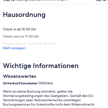
voll
Kamin,
von
von
ausgestattete
Romanti
10,
10,
Küche,
Aussicht
Außergewöhnlich,
Außerge
Hausordnung
kostenloses
Free
(85
(69
WLAN,
WiFi,
Bewertungen)
Bewert
tierfreundlich
Haustier
Candler
Fr
Check-in ab 15:00 Uhr
Ashevill
Check-out vor 11:00 Uhr
Mindestalter für die Miete: 18 Jahre
Mehr anzeigen
Wichtige Informationen
Wissenswertes
Unterkunftsnummer
961534vb
Wenn du deine Buchung stornierst, gelten die
Stornierungsbedingungen des Gastgebers. Gemäß den EU-
Verordnungen über Verbraucherrechte unterliegen
Buchungsservices für Unterkünfte nicht dem Widerrufsrecht.