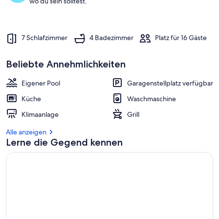
wo du sein solltest.
e
r
G
7 Schlafzimmer
4 Badezimmer
Platz für 16 Gäste
ä
s
t
Beliebte Annehmlichkeiten
e
b
e
Eigener Pool
Garagenstellplatz verfügbar
w
Küche
Waschmaschine
e
r
Klimaanlage
Grill
t
u
Alle anzeigen
n
Lerne die Gegend kennen
g
e
n
i
n
d
i