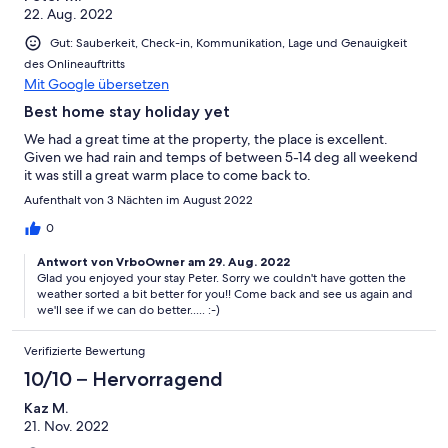
22. Aug. 2022
Gut: Sauberkeit, Check-in, Kommunikation, Lage und Genauigkeit
des Onlineauftritts
Mit Google übersetzen
Best home stay holiday yet
We had a great time at the property, the place is excellent.
Given we had rain and temps of between 5-14 deg all weekend
it was still a great warm place to come back to.
Aufenthalt von 3 Nächten im August 2022
0
Antwort von VrboOwner am 29. Aug. 2022
Glad you enjoyed your stay Peter. Sorry we couldn't have gotten the
weather sorted a bit better for you!! Come back and see us again and
we'll see if we can do better..... :-)
Verifizierte Bewertung
10/10 – Hervorragend
Kaz M.
21. Nov. 2022