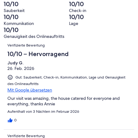
von
haben
insgesamt
10/10
10/10
Bewertung
Gästebewertungen
10
eine
104
von
haben
Sauberkeit
Check-in
-
Bewertung
Gästebewertungen
10/10
10/10
8
eine
Hervorragend
von
haben
-
Bewertung
Kommunikation
Lage
6
eine
10/10
Gut
von
-
Bewertung
4
Genauigkeit des Onlineauftritts
Okay
von
Bewertungen
-
Verifizierte Bewertung
2
Schlecht
-
10/10 – Hervorragend
Ungenügend
Judy G.
26. Feb. 2026
Gut: Sauberkeit, Check-in, Kommunikation, Lage und Genauigkeit
des Onlineauftritts
Mit Google übersetzen
Our visit was amazing, the house catered for everyone and
everything, thanks Annie
Aufenthalt von 3 Nächten im Februar 2026
0
Verifizierte Bewertung