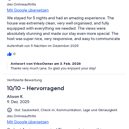
des Onlineauftritts
Mit Google übersetzen
We stayed for 5 nights and had an amazing experience. The
house was extremely clean, very well organised, and fully
equipped with everything we needed. The views were
absolutely stunning and made our stay even more special. The
host was super nice, very responsive, and easy to communicate
with. We couldn’t have asked for a better stay and would highly
Aufenthalt von 5 Nächten im Dezember 2025
recommend this place to anyone.
0
Antwort von VrboOwner am 3. Feb. 2026
Thanks very much Lana. So glad you enjoyed your stay!
Verifizierte Bewertung
10/10 – Hervorragend
Alison K.
9. Dez. 2025
Gut: Sauberkeit, Check-in, Kommunikation, Lage und Genauigkeit
des Onlineauftritts
Mit Google übersetzen