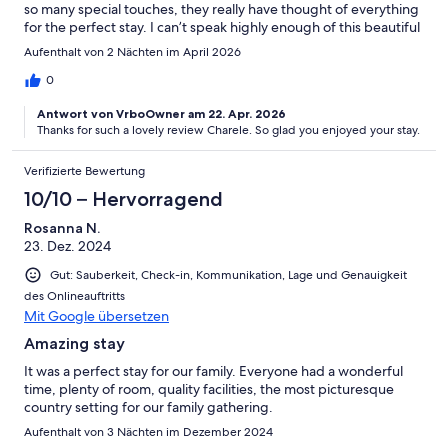
so many special touches, they really have thought of everything
for the perfect stay. I can’t speak highly enough of this beautiful
place, not to mention those beautiful mountain views.
Aufenthalt von 2 Nächten im April 2026
0
Antwort von VrboOwner am 22. Apr. 2026
Thanks for such a lovely review Charele. So glad you enjoyed your stay.
Verifizierte Bewertung
10/10 – Hervorragend
Rosanna N.
23. Dez. 2024
Gut: Sauberkeit, Check-in, Kommunikation, Lage und Genauigkeit
des Onlineauftritts
Mit Google übersetzen
Amazing stay
It was a perfect stay for our family. Everyone had a wonderful
time, plenty of room, quality facilities, the most picturesque
country setting for our family gathering.
Aufenthalt von 3 Nächten im Dezember 2024