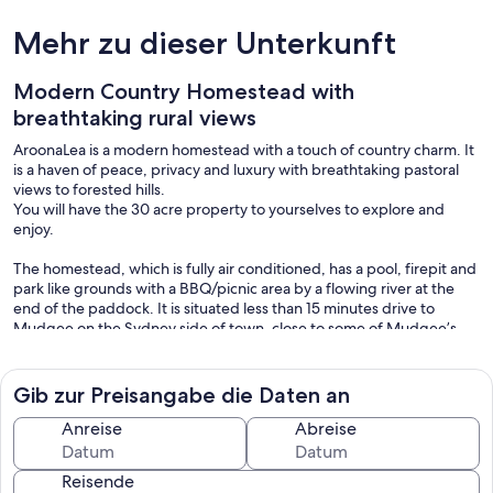
Mehr zu dieser Unterkunft
Modern Country Homestead with
breathtaking rural views
AroonaLea is a modern homestead with a touch of country charm. It
is a haven of peace, privacy and luxury with breathtaking pastoral
views to forested hills.
You will have the 30 acre property to yourselves to explore and
enjoy.
The homestead, which is fully air conditioned, has a pool, firepit and
park like grounds with a BBQ/picnic area by a flowing river at the
end of the paddock. It is situated less than 15 minutes drive to
Mudgee on the Sydney side of town, close to some of Mudgee’s
finest wineries.
The homestead has 2 separate living areas. The main living, dining
Gib zur Preisangabe die Daten an
and kitchen area has a cathedral ceiling with high windows at each
end offering views of nearby hilltops on both sides of the house.
Anreise
Abreise
AroonaLea comfortably sleeps 16 in six king rooms (3 with ensuite),
Reisende
and a share room which sleeps 4 (3 in king single beds and one in a