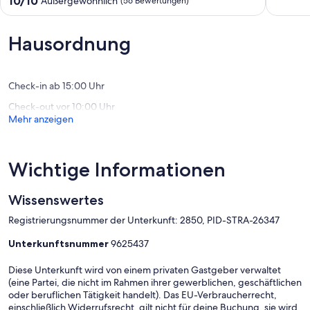
10/10
Außergewöhnlich
(56 Bewertungen)
Mudge
Please note in our terms and conditions of stay that there are
10,
von
security cameras on the property .
Wunder
10,
(2
Außergewöhnlich,
Hausordnung
Bewert
(56
Bewertungen)
Check-in ab 15:00 Uhr
Check-out vor 10:00 Uhr
Mehr anzeigen
Wichtige Informationen
Wissenswertes
Registrierungsnummer der Unterkunft: 2850, PID-STRA-26347
Unterkunftsnummer
9625437
Diese Unterkunft wird von einem privaten Gastgeber verwaltet
(eine Partei, die nicht im Rahmen ihrer gewerblichen, geschäftlichen
oder beruflichen Tätigkeit handelt). Das EU-Verbraucherrecht,
einschließlich Widerrufsrecht, gilt nicht für deine Buchung, sie wird