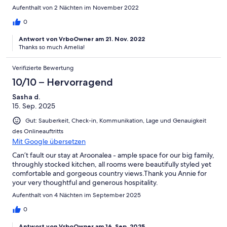
Aufenthalt von 2 Nächten im November 2022
0
Antwort von VrboOwner am 21. Nov. 2022
Thanks so much Amelia!
Verifizierte Bewertung
10/10 – Hervorragend
Sasha d.
15. Sep. 2025
Gut: Sauberkeit, Check-in, Kommunikation, Lage und Genauigkeit
des Onlineauftritts
Mit Google übersetzen
Can’t fault our stay at Aroonalea - ample space for our big family,
throughly stocked kitchen, all rooms were beautifully styled yet
comfortable and gorgeous country views.Thank you Annie for
your very thoughtful and generous hospitality.
Aufenthalt von 4 Nächten im September 2025
0
Antwort von VrboOwner am 16. Sep. 2025