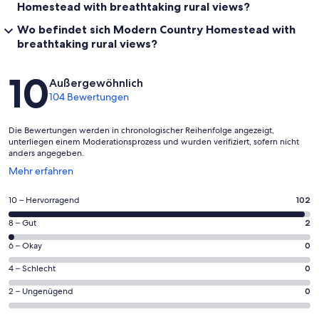
Homestead with breathtaking rural views?
Wo befindet sich Modern Country Homestead with
breathtaking rural views?
Bewertungen
10
Außergewöhnlich
104 Bewertungen
Die Bewertungen werden in chronologischer Reihenfolge angezeigt,
unterliegen einem Moderationsprozess und wurden verifiziert, sofern nicht
anders angegeben.
Wird
Mehr erfahren
in
einem
102
10 – Hervorragend
102
neuen
von
Fenster
2
8 – Gut
2
insgesamt
geöffnet
von
104
0
6 – Okay
0
insgesamt
Gästebewertungen
von
104
0
4 – Schlecht
0
haben
insgesamt
Gästebewertungen
von
eine
104
0
2 – Ungenügend
0
haben
insgesamt
Bewertung
Gästebewertungen
von
eine
104