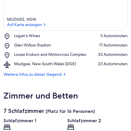
e
s
e
r
MUDGEE, NSW
Auf Karte anzeigen
G
e
Place,
Logan's Wines
‪3 Autominuten‬
g
Logan's
Auf Karte anzeigen
e
Place,
Glen Willow Stadion
‪17 Autominuten‬
Wines
n
Glen
Place,
Louee Enduro and Motorcross Complex
‪33 Autominuten‬
d
Willow
Louee
Stadion
Airport,
Mudgee, New South Wales (DGE)
‪23 Autominuten‬
Enduro
Mudgee,
and
New
Weitere Infos zu dieser Gegend
Motorcross
South
Complex
Wales
(DGE)
Zimmer und Betten
7 Schlafzimmer
(Platz für 16 Personen)
Schlafzimmer 1
Schlafzimmer 2