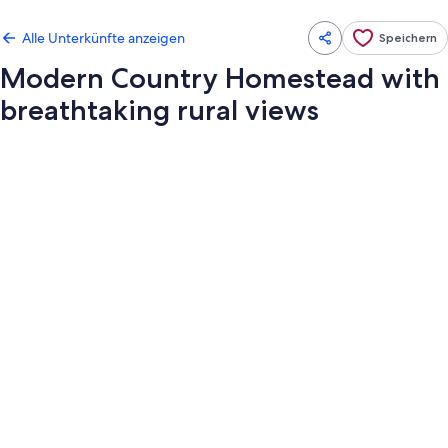
Alle Unterkünfte anzeigen
Speichern
Modern Country Homestead with
breathtaking rural views
Fotogalerie
von
Modern