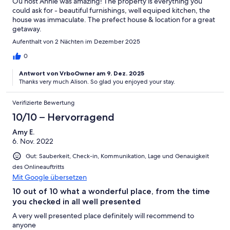
Ou host Annie was amazing! The property is everything you
could ask for - beautiful furnishings, well equiped kitchen, the
house was immaculate. The prefect house & location for a great
getaway.
Aufenthalt von 2 Nächten im Dezember 2025
0
Antwort von VrboOwner am 9. Dez. 2025
Thanks very much Alison. So glad you enjoyed your stay.
Verifizierte Bewertung
10/10 – Hervorragend
Amy E.
6. Nov. 2022
Gut: Sauberkeit, Check-in, Kommunikation, Lage und Genauigkeit
des Onlineauftritts
Mit Google übersetzen
10 out of 10 what a wonderful place, from the time
you checked in all well presented
A very well presented place definitely will recommend to
anyone