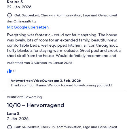
Karina S.
22. Jän. 2026
Gut: Sauberkeit, Check-in, Kommunikation, Lage und Genauigkeit
des Onlineauftritts
Mit Google übersetzen
Everything was fantastic - could not fault anything. The house
was lovely, lots of room for an extended family, beautiful view,
comfortable beds, well equipped kitchen, air con throughout,
fluffy blankets for staying warm outside. Great pool and creek a
short stroll from the house. Would definitely recommend and
look forward to returning.
Aufenthalt von 3 Nächten im Januar 2026
0
Antwort von VrboOwner am 3. Feb. 2026
Thanks so much Karina. We look forward to welcoming you back!
Verifizierte Bewertung
10/10 – Hervorragend
Lana S.
7. Jän. 2026
Gut: Sauberkeit, Check-in, Kommunikation, Lage und Genauigkeit