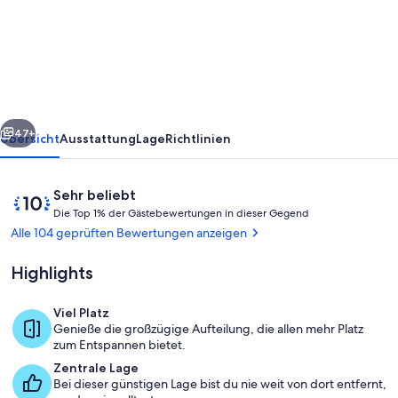
Country
Homestead
with
breathtaking
rural
rück
Weiter
views
47+
Übersicht
Ausstattung
Lage
Richtlinien
Bewertungen
10
Sehr beliebt
D
von
Die Top 1% der Gästebewertungen in dieser Gegend
i
10,
Alle 104 geprüften Bewertungen anzeigen
e
Sehr
beliebt
Highlights
T
o
p
Viel Platz
Außenbereich
Genieße die großzügige Aufteilung, die allen mehr Platz
1
zum Entspannen bietet.
%
Zentrale Lage
Bei dieser günstigen Lage bist du nie weit von dort entfernt,
d