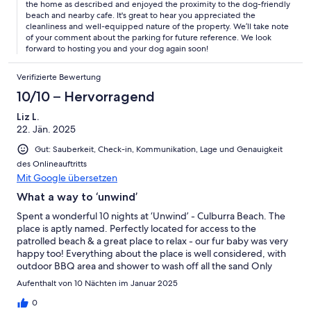
the home as described and enjoyed the proximity to the dog-friendly
beach and nearby cafe. It's great to hear you appreciated the
cleanliness and well-equipped nature of the property. We’ll take note
of your comment about the parking for future reference. We look
forward to hosting you and your dog again soon!
Verifizierte Bewertung
10/10 – Hervorragend
Liz L.
22. Jän. 2025
Gut: Sauberkeit, Check-in, Kommunikation, Lage und Genauigkeit
des Onlineauftritts
Mit Google übersetzen
What a way to ‘unwind’
Spent a wonderful 10 nights at ‘Unwind’ - Culburra Beach. The
place is aptly named. Perfectly located for access to the
patrolled beach & a great place to relax - our fur baby was very
happy too! Everything about the place is well considered, with
outdoor BBQ area and shower to wash off all the sand Only
gripe (& it’s minimal) - linen & toilet paper supplies were light
Aufenthalt von 10 Nächten im Januar 2025
on, so you’ll need to shop & bring beach towels. Thankfully,
Woolworths is nearby as is the awesome Fishwick cafe for coffee
0