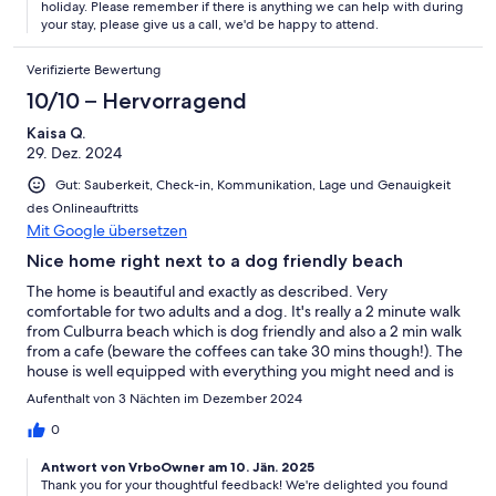
holiday. Please remember if there is anything we can help with during
your stay, please give us a call, we'd be happy to attend.
Verifizierte Bewertung
10/10 – Hervorragend
Kaisa Q.
29. Dez. 2024
Gut: Sauberkeit, Check-in, Kommunikation, Lage und Genauigkeit
des Onlineauftritts
Mit Google übersetzen
Nice home right next to a dog friendly beach
The home is beautiful and exactly as described. Very
comfortable for two adults and a dog. It's really a 2 minute walk
from Culburra beach which is dog friendly and also a 2 min walk
from a cafe (beware the coffees can take 30 mins though!). The
house is well equipped with everything you might need and is
clean and tidy. The parking spot is pretty tight though and we
Aufenthalt von 3 Nächten im Dezember 2024
only have a small car so can't imagine anyone putting a bigger
one in it.
0
Antwort von VrboOwner am 10. Jän. 2025
Thank you for your thoughtful feedback! We're delighted you found