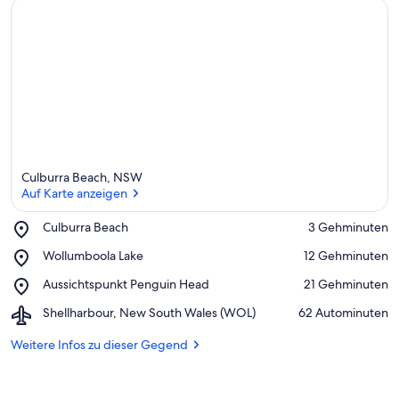
Culburra Beach, NSW
Auf Karte anzeigen
Place,
Culburra Beach
‪3 Gehminuten‬
Culburra
Auf Karte anzeigen
Place,
Wollumboola Lake
‪12 Gehminuten‬
Beach
Wollumboola
Place,
Aussichtspunkt Penguin Head
‪21 Gehminuten‬
Lake
Aussichtspunkt
Airport,
Shellharbour, New South Wales (WOL)
‪62 Autominuten‬
Penguin
Shellharbour,
Head
New
Weitere Infos zu dieser Gegend
South
Wales
(WOL)