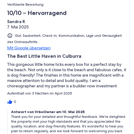
Verifizierte Bewertung
10/10 – Hervorragend
Sandra R.
7. Mai 2025
Gut: Sauberkeit, Check-in, Kommunikation, Lage und Genauigkeit
des Onlineauftritts
Mit Google übersetzen
The Best Little Haven in Culburra
This gorgeous little home ticks every box for a perfect stay by
the beach. Not only is it close to the beach and fabulous cafes, it
is dog friendly! The finishes in this home are magnificent with a
massive attention to detail and build quality. I am a
choreographer and my partner is a builder now investment
trader and our accomodation standards are very high and this
Aufenthalt von 3 Nächten im April 2025
place most certainly meets everything. Do yourself a favour and
stay there, you will not regret it. We are going to book a
0
permanent long weekend there from now on.
Antwort von VrboOwner am 10. Mai 2025
Thank you for your detailed and thoughtful feedback. We’re delighted
the property met your high standards and that you appreciated the
quality, location, and dog-friendly features. It’s wonderful to hear you
plan to return regularly, and we look forward to welcoming you back