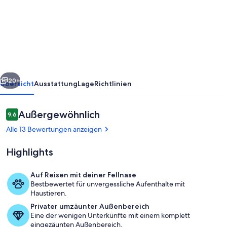
-
Pet
Friendly
-
1
rück
Weiter
Min
20+
Übersicht
Ausstattung
Lage
Richtlinien
Walk
to
Bewertungen
Außergewöhnlich
9,6
9,6 von 10.
Beach
Alle 13 Bewertungen anzeigen
Highlights
Auf Reisen mit deiner Fellnase
Bestbewertet für unvergessliche Aufenthalte mit
Speisen im Freien
Haustieren.
Privater umzäunter Außenbereich
Eine der wenigen Unterkünfte mit einem komplett
eingezäunten Außenbereich.