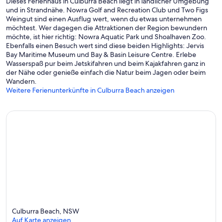
Dieses Ferienhaus in Culburra Beach liegt in ländlicher Umgebung
und in Strandnähe. Nowra Golf and Recreation Club und Two Figs
Weingut sind einen Ausflug wert, wenn du etwas unternehmen
möchtest. Wer dagegen die Attraktionen der Region bewundern
möchte, ist hier richtig: Nowra Aquatic Park und Shoalhaven Zoo.
Ebenfalls einen Besuch wert sind diese beiden Highlights: Jervis
Bay Maritime Museum und Bay & Basin Leisure Centre. Erlebe
Wasserspaß pur beim Jetskifahren und beim Kajakfahren ganz in
der Nähe oder genieße einfach die Natur beim Jagen oder beim
Wandern.
Weitere Ferienunterkünfte in Culburra Beach anzeigen
Culburra Beach, NSW
Auf Karte anzeigen