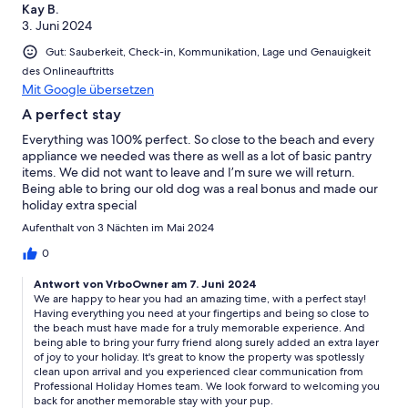
Kay B.
3. Juni 2024
Gut: Sauberkeit, Check-in, Kommunikation, Lage und Genauigkeit
des Onlineauftritts
Mit Google übersetzen
A perfect stay
Everything was 100% perfect. So close to the beach and every
appliance we needed was there as well as a lot of basic pantry
items. We did not want to leave and I’m sure we will return.
Being able to bring our old dog was a real bonus and made our
holiday extra special
Aufenthalt von 3 Nächten im Mai 2024
0
Antwort von VrboOwner am 7. Juni 2024
We are happy to hear you had an amazing time, with a perfect stay!
Having everything you need at your fingertips and being so close to
the beach must have made for a truly memorable experience. And
being able to bring your furry friend along surely added an extra layer
of joy to your holiday. It's great to know the property was spotlessly
clean upon arrival and you experienced clear communication from
Professional Holiday Homes team. We look forward to welcoming you
back for another memorable stay with your pup.