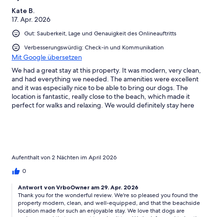
Ungenügend
Kate B.
17. Apr. 2026
Gut: Sauberkeit, Lage und Genauigkeit des Onlineauftritts
Verbesserungswürdig: Check-in und Kommunikation
Mit Google übersetzen
We had a great stay at this property. It was modern, very clean,
and had everything we needed. The amenities were excellent
and it was especially nice to be able to bring our dogs. The
location is fantastic, really close to the beach, which made it
perfect for walks and relaxing. We would definitely stay here
again.
Aufenthalt von 2 Nächten im April 2026
0
Antwort von VrboOwner am 29. Apr. 2026
Thank you for the wonderful review. We're so pleased you found the
property modern, clean, and well-equipped, and that the beachside
location made for such an enjoyable stay. We love that dogs are