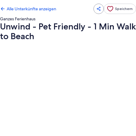
Alle Unterkünfte anzeigen
Speichern
Ganzes Ferienhaus
Unwind - Pet Friendly - 1 Min Walk
to Beach
Fotogalerie
von
Unwind