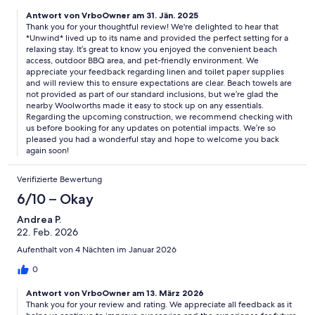
and breakfast. And if you love the ocean, you can take a dip
Antwort von VrboOwner am 31. Jän. 2025
each morning with the Burra Bergs. Only word of warning - they
Thank you for your thoughtful review! We're delighted to hear that
are about to start building on the vacant block directly opposite
*Unwind* lived up to its name and provided the perfect setting for a
and this will create construction noise and impact accessbilly so
relaxing stay. It’s great to know you enjoyed the convenient beach
best check before you book.
access, outdoor BBQ area, and pet-friendly environment. We
appreciate your feedback regarding linen and toilet paper supplies
and will review this to ensure expectations are clear. Beach towels are
not provided as part of our standard inclusions, but we’re glad the
nearby Woolworths made it easy to stock up on any essentials.
Regarding the upcoming construction, we recommend checking with
us before booking for any updates on potential impacts. We’re so
pleased you had a wonderful stay and hope to welcome you back
again soon!
Verifizierte Bewertung
6/10 – Okay
Andrea P.
22. Feb. 2026
Aufenthalt von 4 Nächten im Januar 2026
0
Antwort von VrboOwner am 13. März 2026
Thank you for your review and rating. We appreciate all feedback as it