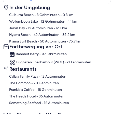
In der Umgebung
Karte
Culburra Beach
- 3 Gehminuten
- 0.3 km
Wollumboola Lake
- 12 Gehminuten
- 1.1 km
Jervis Bay
- 12 Autominuten
- 16.1 km
Hyams Beach
- 42 Autominuten
- 35.2 km
Kiama Surf Beach
- 50 Autominuten
- 75.7 km
Fortbewegung vor Ort
Bahnhof Berry – 37 Fahrminuten
Flughafen Shellharbour (WOL) – 61 Fahrminuten
Restaurants
‪Callala Family Pizza - ‬12 Autominuten
‪The Common - ‬20 Gehminuten
‪Frankie's Coffee - ‬18 Gehminuten
‪The Heads Hotel - ‬36 Autominuten
‪Something Seafood - ‬12 Autominuten