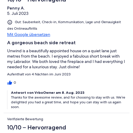
Penny A.
5. Juli 2023
Gut: Sauberkeit, Check-in, Kommunikation, Lage und Genauigkeit
des Onlineauftritts
Mit Google übersetzen
A gorgeous beach side retreat
Unwind is a beautifully appointed house on a quiet lane just
metres from the beach. I enjoyed a fabulous short break with
my Labrador. We both loved the fireplace and I had everything I
needed for a luxurious stay. Just divine!
Aufenthalt von 4 Nächten im Juni 2023
0
Antwort von VrboOwner am 8. Aug. 2023
Thanks for the awesome review, and for choosing to stay with us. We’re
delighted you had a great time, and hope you can stay with us again
soon.
Verifizierte Bewertung
10/10 – Hervorragend