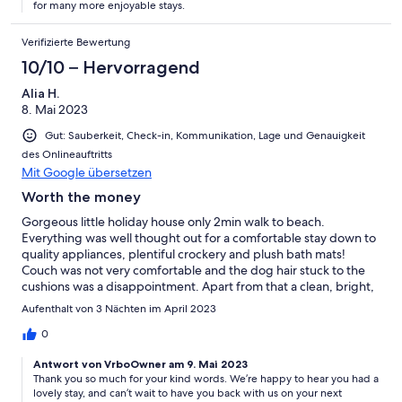
for many more enjoyable stays.
Verifizierte Bewertung
10/10 – Hervorragend
Alia H.
8. Mai 2023
Gut: Sauberkeit, Check-in, Kommunikation, Lage und Genauigkeit
des Onlineauftritts
Mit Google übersetzen
Worth the money
Gorgeous little holiday house only 2min walk to beach.
Everything was well thought out for a comfortable stay down to
quality appliances, plentiful crockery and plush bath mats!
Couch was not very comfortable and the dog hair stuck to the
cushions was a disappointment. Apart from that a clean, bright,
welcoming space. Wood burning fireplace was a treat. Would
Aufenthalt von 3 Nächten im April 2023
definitely stay again.
0
Antwort von VrboOwner am 9. Mai 2023
Thank you so much for your kind words. We’re happy to hear you had a
lovely stay, and can’t wait to have you back with us on your next