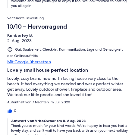
welcome and that yours got to enjoy it too. We look forward to hosting
you all again.
Verifizierte Bewertung
10/10 – Hervorragend
Kimberley B.
2. Aug. 2023
Gut: Sauberkeit, Check-in, Kommunikation, Lage und Genauigkeit
des Onlineauftritts
Mit Google übersetzen
Lovely small house perfect location
Lovely, cosy brand new north facing house very close to the
beach. It had everything we needed and was a perfect winter
get away. Lovely outdoor shower, fireplace and outdoor area.
We took our little poodle and she loved it too!
Aufenthalt von 7 Nächten im Juli 2023
0
Antwort von VrboOwner am 8. Aug. 2023
Thank you so much for your kind words. We’re happy to hear you had a
lovely stay, and can’t wait to have you back with us on your next holiday