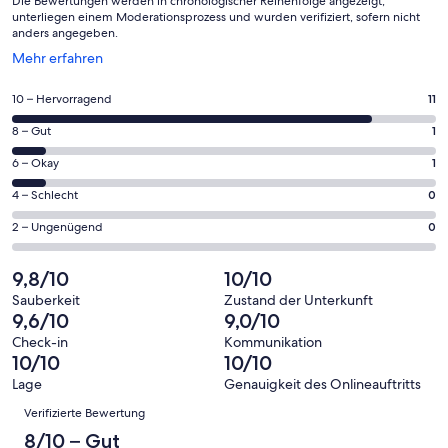
Die Bewertungen werden in chronologischer Reihenfolge angezeigt,
unterliegen einem Moderationsprozess und wurden verifiziert, sofern nicht
anders angegeben.
Wird
Mehr erfahren
in
einem
11
10 – Hervorragend
11
neuen
von
Fenster
1
8 – Gut
1
insgesamt
geöffnet
von
13
1
6 – Okay
1
insgesamt
Gästebewertungen
von
13
0
4 – Schlecht
0
haben
insgesamt
Gästebewertungen
von
eine
13
0
2 – Ungenügend
0
haben
insgesamt
Bewertung
Gästebewertungen
von
eine
13
von
haben
insgesamt
9,8/10
10/10
Bewertung
Gästebewertungen
10
eine
13
von
haben
Sauberkeit
Zustand der Unterkunft
-
Bewertung
Gästebewertungen
9,6/10
9,0/10
8
eine
Hervorragend
von
haben
-
Bewertung
Check-in
Kommunikation
6
eine
10/10
10/10
Gut
von
-
Bewertung
4
Lage
Genauigkeit des Onlineauftritts
Okay
von
Bewertungen
-
Verifizierte Bewertung
2
Schlecht
-
8/10 – Gut