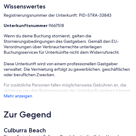
- Bathroom. There is an internal bathroom (1) plus an outdoor
Wissenswertes
shower (.5) .Please check the floorplan.
Registrierungsnummer der Unterkunft: PID-STRA-33843
- Air conditioning: The property has air conditioning in the living
area only
Unterkunftsnummer
9667518
- We welcome responsible guests that will not cause disturbance to
our neighbours.
Wenn du deine Buchung stornierst, gelten die
- For our pet friendly properties, pets are welcome inside but not on
Stornierungsbedingungen des Gastgebers. Gemäß den EU-
furniture or beds (please bring a blanket).
Verordnungen über Verbraucherrechte unterliegen
- After booking you must sign a rental agreement. Please contact us
Buchungsservices für Unterkünfte nicht dem Widerrufsrecht.
prior to booking if you'd like to view a copy.
- No schoolies, parties, bucks or hens groups are permitted.
Diese Unterkunft wird von einem professionellen Gastgeber
verwaltet. Die Vermietung erfolgt zu gewerblichen, geschäftlichen
oder beruflichen Zwecken.
Für zusätzliche Personen fallen möglicherweise Gebühren an, die
abhängig von den Bestimmungen der Unterkunft variieren können.
Mehr anzeigen
Zur Gegend
Culburra Beach