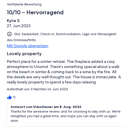
Verifizierte Bewertung
10/10 – Hervorragend
Kylie S.
27. Juni 2023
Gut: Sauberkeit, Check-in, Kommunikation, Lage und Genauigkeit
des Onlineauftritts
Mit Google übersetzen
Lovely property
Perfect place for a winter retreat. The fireplace added a cosy
atmosphere to Unwind. There’s something special about a walk
on the beach in winter & coming back to a wine by the fire. All
the details are very well thought out. The house is immaculate. A
really lovely property to spend a few days relaxing.
Aufenthalt von 3 Nächten im Juni 2023
0
Antwort von VrboOwner am 8. Aug. 2023
Thanks for the awesome review, and for choosing to stay with us. We’re
delighted you had a great time, and hope you can stay with us again
soon.