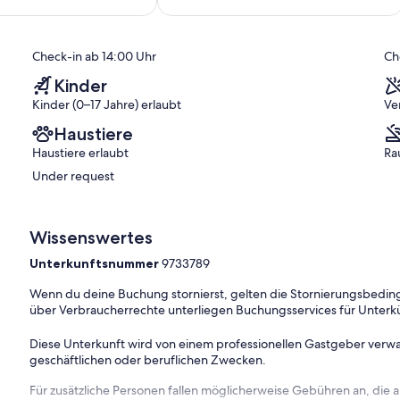
(10
)
Bewertungen)
AGE. (With the exception of children accompanied by
Check-in ab 14:00 Uhr
Ch
is located in a residential area and noise and public disturbances
emises without notice should noise or nuisance complaints be
Kinder
onfirmed at time of booking.
Kinder (0–17 Jahre) erlaubt
Ve
Haustiere
lic disturbances will not be tolerated. Guests will be asked to
Haustiere erlaubt
Ra
e complaints be received or if the number of guests exceeds the
Under request
 at time of booking. This is added to the total accommodation
Wissenswertes
Unterkunftsnummer
9733789
doonas with covers, pillows with pillow protectors, plenty of
Wenn du deine Buchung stornierst, gelten die Stornierungsbe
bring your own or if you would like to hire linen, please let
über Verbraucherrechte unterliegen Buchungsservices für Unterk
arately for payment.
ainst the bond and no payment is required.
Diese Unterkunft wird von einem professionellen Gastgeber verwa
g your own.
geschäftlichen oder beruflichen Zwecken.
 AGE. (With the exception of children accompanied by
Für zusätzliche Personen fallen möglicherweise Gebühren an, die