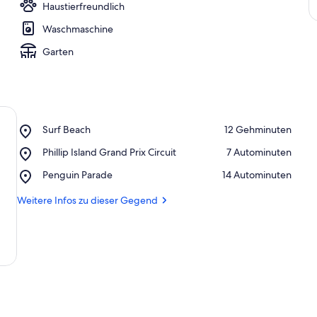
Haustierfreundlich
Waschmaschine
Garten
Place,
Surf Beach
‪12 Gehminuten‬
Surf
Place,
Phillip Island Grand Prix Circuit
‪7 Autominuten‬
Beach
Phillip
Place,
Penguin Parade
‪14 Autominuten‬
Island
Penguin
Grand
Parade
Weitere Infos zu dieser Gegend
Prix
Circuit