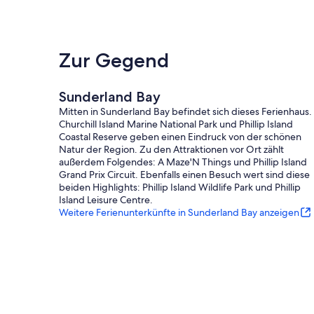
PLEASE NOTE: There is a strict NO PARTY policy.
Pets - allowed
Smoking - not allowed
Zur Gegend
Sunderland Bay
Mitten in Sunderland Bay befindet sich dieses Ferienhaus.
Churchill Island Marine National Park und Phillip Island
Coastal Reserve geben einen Eindruck von der schönen
Natur der Region. Zu den Attraktionen vor Ort zählt
außerdem Folgendes: A Maze'N Things und Phillip Island
Grand Prix Circuit. Ebenfalls einen Besuch wert sind diese
beiden Highlights: Phillip Island Wildlife Park und Phillip
Island Leisure Centre.
Weitere Ferienunterkünfte in Sunderland Bay anzeigen