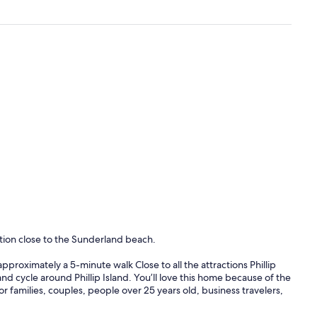
ion close to the Sunderland beach.
pproximately a 5-minute walk Close to all the attractions Phillip
and cycle around Phillip Island. You’ll love this home because of the
 for families, couples, people over 25 years old, business travelers,