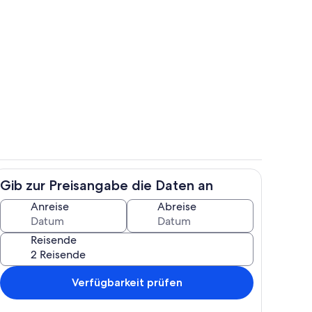
Speisen im Freien
Gib zur Preisangabe die Daten an
ch
Eigene Küche
Anreise
Abreise
Reisende
Verfügbarkeit prüfen