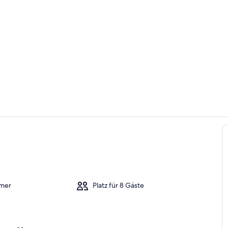
Zimmer
Außenberei
mer
Platz für 8 Gäste