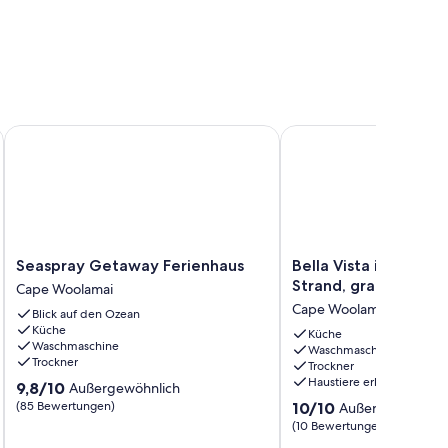
Seaspray Getaway Ferienhaus
Bella Vista im Kap, nah
Seaspray
Bella
Seaspray Getaway Ferienhaus
Bella Vista im Kap, 
Getaway
Vista
Strand, gratis WiFi 
Cape Woolamai
Ferienhaus
im
Cape Woolamai
Blick auf den Ozean
Cape
Kap,
Küche
Woolamai
nahe
Küche
Waschmaschine
Waschmaschine
dem
Trockner
Trockner
Strand,
Haustiere erlaubt
9.8
9,8/10
Außergewöhnlich
gratis
von
10.0
(85 Bewertungen)
WiFi
10/10
Außergewöhnlic
10,
von
und
(10 Bewertungen)
Außergewöhnlich,
10,
Kaffee