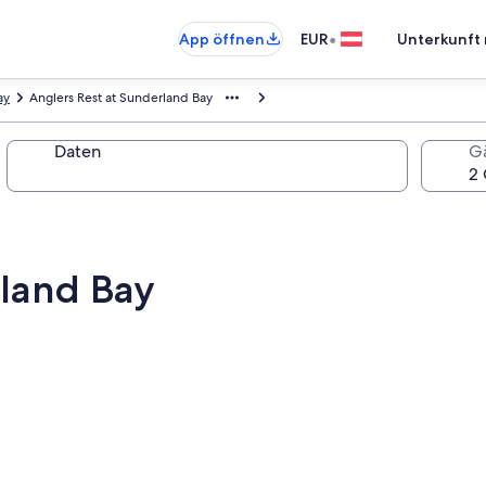
•
App öffnen
EUR
Unterkunft 
ay
Anglers Rest at Sunderland Bay
Daten
G
rland Bay