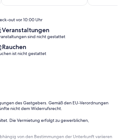
(85
Außergewöhnlich,
Cape
Bewertungen)
(10
Woolamai
Bewertungen)
eck-out vor 10:00 Uhr
Veranstaltungen
ranstaltungen sind nicht gestattet
Rauchen
uchen ist nicht gestattet
dingungen des Gastgebers. Gemäß den EU-Verordnungen
ünfte nicht dem Widerrufsrecht.
ltet. Die Vermietung erfolgt zu gewerblichen,
 abhängig von den Bestimmungen der Unterkunft variieren