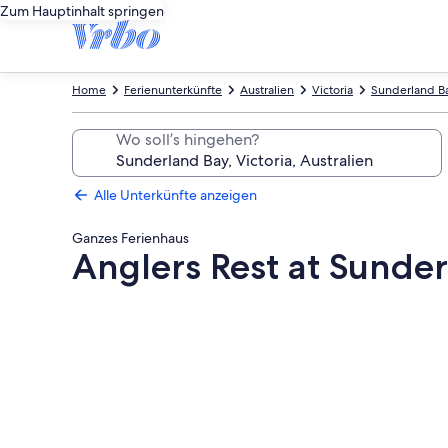
Zum Hauptinhalt springen
Home
Ferienunterkünfte
Australien
Victoria
Sunderland B
Wo soll’s hingehen?
Alle Unterkünfte anzeigen
Ganzes Ferienhaus
Anglers Rest at Sunde
Fotogalerie
von
Anglers
Rest
at