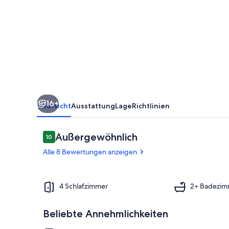
Sunderland
Bay
16+
Übersicht
Ausstattung
Lage
Richtlinien
Bewertungen
Außergewöhnlich
10
10 von 10.
Alle 8 Bewertungen anzeigen
Speisen
4 Schlafzimmer
2+ Badezim
Beliebte Annehmlichkeiten