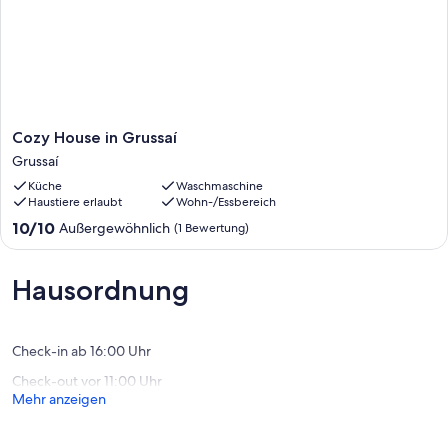
Cozy
Cozy House in Grussaí
House
Grussaí
in
Küche
Waschmaschine
Grussaí
Haustiere erlaubt
Wohn-/Essbereich
Grussaí
10.0
10/10
Außergewöhnlich
(1 Bewertung)
von
10,
Außergewöhnlich,
Hausordnung
(1
Bewertung)
Check-in ab 16:00 Uhr
Check-out vor 11:00 Uhr
Mehr anzeigen