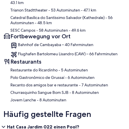
43.1 km
Trianon Stadttheater
- 53 Autominuten
- 47.1 km
Catedral Basílica do Santíssimo Salvador (Kathedrale)
- 56
Autominuten
- 48.5 km
SESC Campos
- 58 Autominuten
- 49.6 km
Fortbewegung vor Ort
Bahnhof de Cambayaba – 40 Fahrminuten
Flughafen Bartolomeu Lisandro (CAW) – 66 Fahrminuten
Restaurants
‪Restaurante do Ricardinho - ‬5 Autominuten
‪Polo Gastronômico de Grussaí - ‬6 Autominuten
‪Recanto dos amigos bar e restaurante - ‬7 Autominuten
‪Churrasquinho Sangue Bom SJB - ‬8 Autominuten
‪Jovem Lanche - ‬8 Autominuten
Häufig gestellte Fragen
Hat Casa Jardim 022 einen Pool?