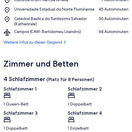
Kulturzentrum
Auf Karte anzeigen
Place,
Universidade Estadual do Norte Fluminense
‪45 Autominuten‬
Narcisa
Universidade
Amalia
Place,
Catedral Basílica do Santíssimo Salvador
‪56 Autominuten‬
Estadual
Catedral
(Kathedrale)
do
Basílica
Norte
Airport,
Campos (CAW-Bartolomeu Lisandro)
‪64 Autominuten‬
do
Fluminense
Campos
Santíssimo
(CAW-
Weitere Infos zu dieser Gegend
Salvador
Bartolomeu
(Kathedrale)
Lisandro)
Zimmer und Betten
4 Schlafzimmer
(Platz für 8 Personen)
Schlafzimmer 1
Schlafzimmer 2
1 Queen-Bett
1 Doppelbett
Schlafzimmer 3
Schlafzimmer 4
1 Doppelbett
1 Einzelbett