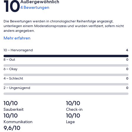
10
Außergewöhnlich
4 Bewertungen
Die Bewertungen werden in chronologischer Reihenfolge angezeigt,
unterliegen einem Moderationsprozess und wurden verifiziert, sofern nicht
anders angegeben.
Wird
Mehr erfahren
in
einem
4
10 – Hervorragend
4
neuen
von
Fenster
0
8 – Gut
0
insgesamt
geöffnet
von
4
0
6 – Okay
0
insgesamt
Gästebewertungen
von
4
0
4 – Schlecht
0
haben
insgesamt
Gästebewertungen
von
eine
4
0
2 – Ungenügend
0
haben
insgesamt
Bewertung
Gästebewertungen
von
eine
4
von
haben
insgesamt
10/10
10/10
Bewertung
Gästebewertungen
10
eine
4
von
haben
Sauberkeit
Check-in
-
Bewertung
Gästebewertungen
10/10
10/10
8
eine
Hervorragend
von
haben
-
Bewertung
Kommunikation
Lage
6
eine
9,6/10
Gut
von
-
Bewertung