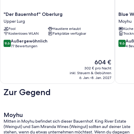
"Der
Blue
"Der Bauernhof" Oberlurg
Blue W
Bauernhof"
Wren
Upper Lurg
Moyhu
Oberlurg
Cottage
Pool
Haustiere erlaubt
Küche
Upper
King
Kostenloses WLAN
Parkplätze verfügbar
Trockn
Lurg
Valley.
Moyhu
9.6
9.6
Außergewöhnlich
Auß
9,6
9,6
von
von
77 Bewertungen
4 Be
10,
10,
Außergewöhnlich,
Außerge
Der
604 €
77
4
Preis
Bewertungen
Bewert
302 € pro Nacht
beträgt
inkl. Steuern & Gebühren
604 €
6. Jan.–8. Jan. 2027
Zur Gegend
Moyhu
Mitten in Moyhu befindet sich dieser Bauernhof. King River Estate
(Weingut) und Sam Miranda Wines (Weingut) sollten auf deiner Liste
stehen, wenn du etwas unternehmen möchtest. Wenn du dagegen