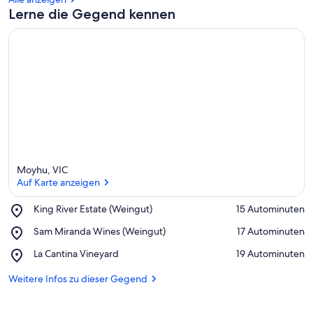
Lerne die Gegend kennen
Moyhu, VIC
Auf Karte anzeigen
Place,
King River Estate (Weingut)
‪15 Autominuten‬
King
Auf Karte anzeigen
Place,
Sam Miranda Wines (Weingut)
‪17 Autominuten‬
River
Sam
Estate
Place,
La Cantina Vineyard
‪19 Autominuten‬
Miranda
(Weingut)
La
Wines
Cantina
Weitere Infos zu dieser Gegend
(Weingut)
Vineyard