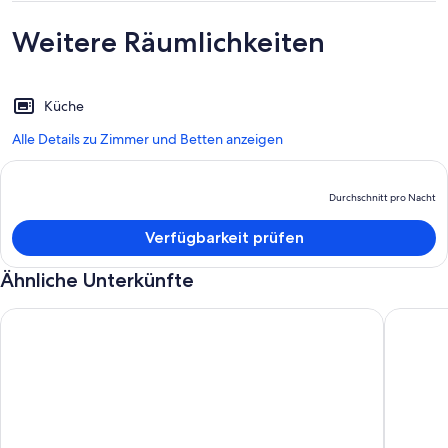
Weitere Räumlichkeiten
Küche
Alle Details zu Zimmer und Betten anzeigen
Durchschnitt pro Nacht
D
P
Verfügbarkeit prüfen
b
D
Ähnliche Unterkünfte
p
N
"Der Bauernhof" Oberlurg
Blue Wre