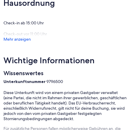
Hausordnung
the whole house and area to yourself
Check-in ab 15:00 Uhr
Check-out vor 11:00 Uhr
Mehr anzeigen
Wichtige Informationen
Wissenswertes
Unterkunftsnummer
9796500
Diese Unterkunft wird von einem privaten Gastgeber verwaltet
(eine Partei, die nicht im Rahmen ihrer gewerblichen, geschäftlichen
oder beruflichen Tätigkeit handelt). Das EU-Verbraucherrecht,
einschließlich Widerrufsrecht, gilt nicht für deine Buchung, sie wird
jedoch von den vom privaten Gastgeber festgelegten
Stornierungsbedingungen abgedeckt.
Für zusätzliche Personen fallen möglicherweise Gebühren an, die