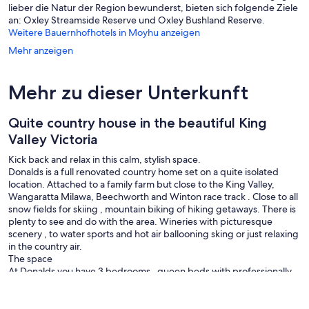
lieber die Natur der Region bewunderst, bieten sich folgende Ziele
an: Oxley Streamside Reserve und Oxley Bushland Reserve.
Weitere Bauernhofhotels in Moyhu anzeigen
Mehr anzeigen
Mehr zu dieser Unterkunft
Quite country house in the beautiful King
Valley Victoria
Kick back and relax in this calm, stylish space.
Donalds is a full renovated country home set on a quite isolated
location. Attached to a family farm but close to the King Valley,
Wangaratta Milawa, Beechworth and Winton race track . Close to all
snow fields for skiing , mountain biking of hiking getaways. There is
plenty to see and do with the area. Wineries with picturesque
scenery , to water sports and hot air ballooning sking or just relaxing
in the country air.
The space
At Donalds you have 3 bedrooms , queen beds with professionally
cleaned linen. full kitchen,laundry,and bathroom facilities.Large
dinning table and separate lounge with 2 conara heaters with wood
supplied. Located on a family farm in an isolated location, you have