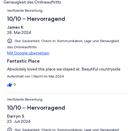
4
Genauigkeit des Onlineauftritts
Okay
von
Bewertungen
-
Verifizierte Bewertung
2
Schlecht
-
10/10 – Hervorragend
Ungenügend
James K.
28. Mai 2024
Gut: Sauberkeit, Check-in, Kommunikation, Lage und Genauigkeit
des Onlineauftritts
Mit Google übersetzen
Fantastic Place
Absolutely loved this place we stayed at. Beautiful countryside
Aufenthalt von 1 Nacht im Mai 2024
0
Verifizierte Bewertung
10/10 – Hervorragend
Darryn S.
23. Juli 2024
Gut: Sauberkeit, Check-in, Kommunikation, Lage und Genauigkeit