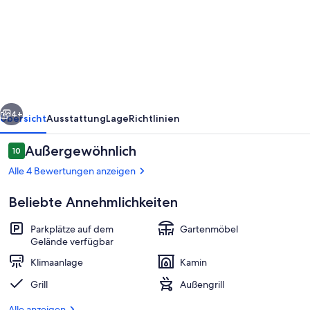
country
house
in
the
beautiful
rück
Weiter
King
4+
Übersicht
Ausstattung
Lage
Richtlinien
Valley
Bewertungen
Außergewöhnlich
10
Victoria
10 von 10.
Alle 4 Bewertungen anzeigen
Beliebte Annehmlichkeiten
Parkplätze auf dem
Gartenmöbel
Gelände verfügbar
Klimaanlage
Kamin
Eigene Küche
Grill
Außengrill
Alle anzeigen