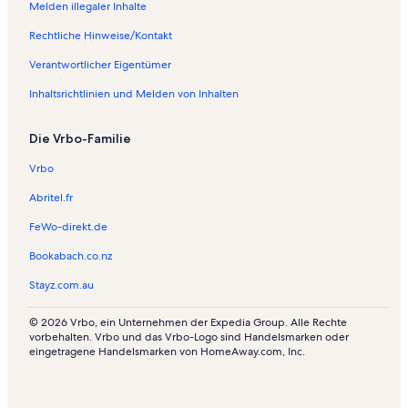
Melden illegaler Inhalte
w
n
e
o
w
n
Rechtliche Hinweise/Kontakt
h
o
w
n
h
o
Verantwortlicher Eigentümer
u
n
h
n
u
n
Inhaltsrichtlinien und Melden von Inhalten
g
n
u
e
g
n
Die Vrbo-Familie
n
e
g
i
n
e
Vrbo
n
i
n
M
n
i
Abritel.fr
y
S
n
r
t
S
FeWo-direkt.de
t
a
a
Bookabach.co.nz
l
n
w
e
l
m
Stayz.com.au
f
e
i
o
y
l
r
l
© 2026 Vrbo, ein Unternehmen der Expedia Group. Alle Rechte
vorbehalten. Vrbo und das Vrbo-Logo sind Handelsmarken oder
d
S
eingetragene Handelsmarken von HomeAway.com, Inc.
e
t
t
l