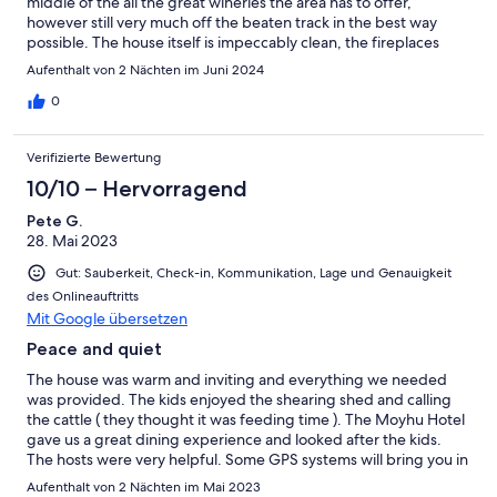
middle of the all the great wineries the area has to offer,
however still very much off the beaten track in the best way
possible. The house itself is impeccably clean, the fireplaces
were very nice to come home to on a cold winters night. Very
Aufenthalt von 2 Nächten im Juni 2024
comfortable stay, great communication and directions from
Peter on arrival. Couldn’t recommend highly enough :)
0
Verifizierte Bewertung
10/10 – Hervorragend
Pete G.
28. Mai 2023
Gut: Sauberkeit, Check-in, Kommunikation, Lage und Genauigkeit
des Onlineauftritts
Mit Google übersetzen
Peace and quiet
The house was warm and inviting and everything we needed
was provided. The kids enjoyed the shearing shed and calling
the cattle ( they thought it was feeding time ). The Moyhu Hotel
gave us a great dining experience and looked after the kids.
The hosts were very helpful. Some GPS systems will bring you in
on the wrong end of the road. Some privacy locks on the
Aufenthalt von 2 Nächten im Mai 2023