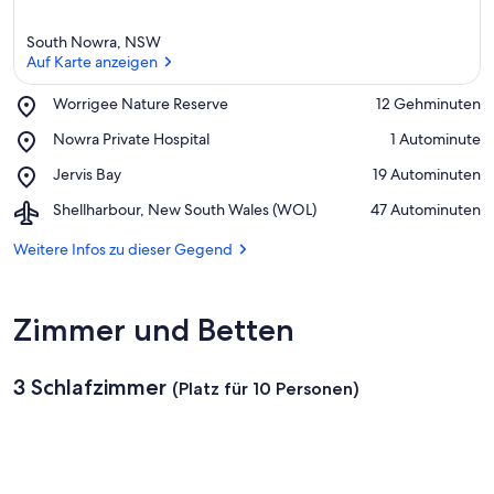
South Nowra, NSW
Auf Karte anzeigen
Place,
Worrigee Nature Reserve
‪12 Gehminuten‬
Worrigee
Auf Karte anzeigen
Place,
Nowra Private Hospital
‪1 Autominute‬
Nature
Nowra
Reserve
Place,
Jervis Bay
‪19 Autominuten‬
Private
Jervis
Hospital
Airport,
Shellharbour, New South Wales (WOL)
‪47 Autominuten‬
Bay
Shellharbour,
New
Weitere Infos zu dieser Gegend
South
Wales
(WOL)
Zimmer und Betten
3 Schlafzimmer
(Platz für 10 Personen)