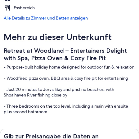
Essbereich
Alle Details zu Zimmer und Betten anzeigen
Mehr zu dieser Unterkunft
Retreat at Woodland – Entertainers Delight
with Spa, Pizza Oven & Cozy Fire Pit
- Purpose-built holiday home designed for outdoor fun & relaxation
- Woodfired pizza oven, BBQ area & cosy fire pit for entertaining
- Just 20 minutes to Jervis Bay and pristine beaches, with
Shoalhaven River fishing close by
- Three bedrooms on the top level, including a main with ensuite
plus second bathroom
- Lower level with open-plan living, additional bathroom & seamless
flow to alfresco dining
Gib zur Preisangabe die Daten an