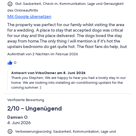
Gut: Sauberkeit, Check-in, Kommunikation, Lage und Genauigkeit
des Onlineauftritts
Mit Google übersetzen
The property was perfect for our family whilst visiting the area
for a wedding. A place to stay that accepted dogs was critical
for our stay and this place delivered. The dogs loved the stay
away from home.The only thing I will mention is if it's hot the
upstairs bedrooms do get quite hot. The floor fans do help, but
it's still pretty warm upstairs.We would stay here again if we
Aufenthalt von 2 Nächten im Februar 2026
were to visit the area. May be on the next visit we would have
time to use the spa and pizza oven.
0
Antwort von VrboOwner am 8. Juni 2026
Thank you Stephen, We are happy to hear you had a lovely stay in our
home. We are looking into installing air-conditioning upstairs for the
coming summer :)
Verifizierte Bewertung
2/10 – Ungenügend
Damien O.
4. Juni 2026
Verbesserungswürdig: Sauberkeit, Kommunikation, Lage und