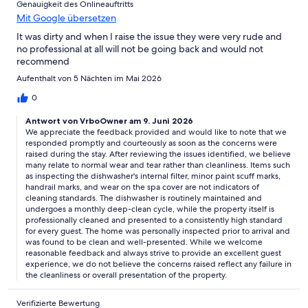
Genauigkeit des Onlineauftritts
Mit Google übersetzen
It was dirty and when I raise the issue they were very rude and
no professional at all will not be going back and would not
recommend
Aufenthalt von 5 Nächten im Mai 2026
0
Antwort von VrboOwner am 9. Juni 2026
We appreciate the feedback provided and would like to note that we
responded promptly and courteously as soon as the concerns were
raised during the stay. After reviewing the issues identified, we believe
many relate to normal wear and tear rather than cleanliness. Items such
as inspecting the dishwasher's internal filter, minor paint scuff marks,
handrail marks, and wear on the spa cover are not indicators of
cleaning standards. The dishwasher is routinely maintained and
undergoes a monthly deep-clean cycle, while the property itself is
professionally cleaned and presented to a consistently high standard
for every guest. The home was personally inspected prior to arrival and
was found to be clean and well-presented. While we welcome
reasonable feedback and always strive to provide an excellent guest
experience, we do not believe the concerns raised reflect any failure in
the cleanliness or overall presentation of the property.
Verifizierte Bewertung