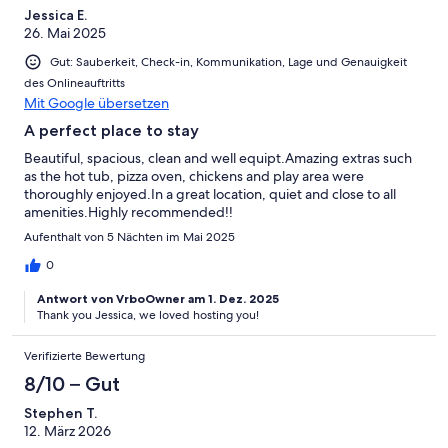
Jessica E.
26. Mai 2025
Gut: Sauberkeit, Check-in, Kommunikation, Lage und Genauigkeit
des Onlineauftritts
Mit Google übersetzen
A perfect place to stay
Beautiful, spacious, clean and well equipt.Amazing extras such
as the hot tub, pizza oven, chickens and play area were
thoroughly enjoyed.In a great location, quiet and close to all
amenities.Highly recommended!!
Aufenthalt von 5 Nächten im Mai 2025
0
Antwort von VrboOwner am 1. Dez. 2025
Thank you Jessica, we loved hosting you!
Verifizierte Bewertung
8/10 – Gut
Stephen T.
12. März 2026