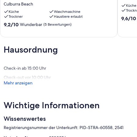
-
Sea,
Culburra Beach
Küche
Pet
Callala
Trockn
Friendly
Küche
Waschmaschine
Strand
Trockner
Haustiere erlaubt
-
Callala
9.6
9,6/10
4
Beach
von
9.2
9,2/10
Wunderbar
(5 Bewertungen)
Mins
10,
von
Walk
Außerge
10,
to
(128
Wunderbar,
Beach
Bewert
(5
Hausordnung
Culburra
Bewertungen)
Beach
Check-in ab 15:00 Uhr
Check-out vor 10:00 Uhr
Mehr anzeigen
Wichtige Informationen
Wissenswertes
Registrierungsnummer der Unterkunft: PID-STRA-60558, 2541