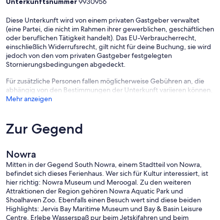
Unterkunftsnummer
9930956
Diese Unterkunft wird von einem privaten Gastgeber verwaltet
(eine Partei, die nicht im Rahmen ihrer gewerblichen, geschäftlichen
oder beruflichen Tätigkeit handelt). Das EU-Verbraucherrecht,
einschließlich Widerrufsrecht, gilt nicht für deine Buchung, sie wird
jedoch von den vom privaten Gastgeber festgelegten
Stornierungsbedingungen abgedeckt.
Für zusätzliche Personen fallen möglicherweise Gebühren an, die
abhängig von den Bestimmungen der Unterkunft variieren können.
Mehr anzeigen
Zur Gegend
Nowra
Mitten in der Gegend South Nowra, einem Stadtteil von Nowra,
befindet sich dieses Ferienhaus. Wer sich für Kultur interessiert, ist
hier richtig: Nowra Museum und Meroogal. Zu den weiteren
Attraktionen der Region gehören Nowra Aquatic Park und
Shoalhaven Zoo. Ebenfalls einen Besuch wert sind diese beiden
Highlights: Jervis Bay Maritime Museum und Bay & Basin Leisure
Centre. Erlebe Wasserspaß pur beim Jetskifahren und beim