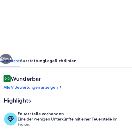
von
Retreat
at
Woodland
–
Entertainers
Delight
rück
Weiter
with
22+
Übersicht
Ausstattung
Lage
Richtlinien
Spa,
Pizza
Bewertungen
Wunderbar
9,0
9,0 von 10.
Oven
Alle 9 Bewertungen anzeigen
&
Highlights
Cozy
Fire
Feuerstelle vorhanden
Pit
Eine der wenigen Unterkünfte mit einer Feuerstelle im
Innenbereich
Freien.