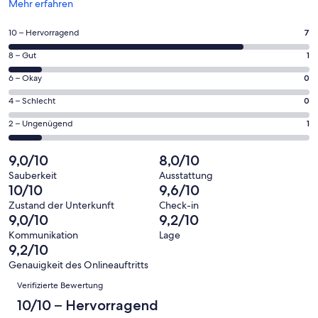
Wird
Mehr erfahren
in
einem
7
10 – Hervorragend
7
neuen
von
Fenster
1
8 – Gut
1
insgesamt
geöffnet
von
9
0
6 – Okay
0
insgesamt
Gästebewertungen
von
9
0
4 – Schlecht
0
haben
insgesamt
Gästebewertungen
von
eine
9
1
2 – Ungenügend
1
haben
insgesamt
Bewertung
Gästebewertungen
von
eine
9
von
haben
insgesamt
9,0/10
8,0/10
Bewertung
Gästebewertungen
10
eine
9
von
haben
Sauberkeit
Ausstattung
-
Bewertung
Gästebewertungen
10/10
9,6/10
8
eine
Hervorragend
von
haben
-
Bewertung
Zustand der Unterkunft
Check-in
6
eine
9,0/10
9,2/10
Gut
von
-
Bewertung
4
Kommunikation
Lage
Okay
von
9,2/10
-
2
Schlecht
Genauigkeit des Onlineauftritts
-
Bewertungen
Verifizierte Bewertung
Ungenügend
10/10 – Hervorragend