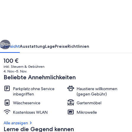
Style
Appart
Home
Up
rück
Weiter
13+
Übersicht
Ausstattung
Lage
Preise
Richtlinien
Der
100 €
aktuelle
inkl. Steuern & Gebühren
Preis
4. Nov.–5. Nov.
beträgt
Beliebte Annehmlichkeiten
100 €.
Parkplatz ohne Service
Haustiere willkommen
inbegriffen
(gegen Gebühr)
Wäscheservice
Gartenmöbel
Innenbereich
Kostenloses WLAN
Mikrowelle
Alle anzeigen
Lerne die Gegend kennen