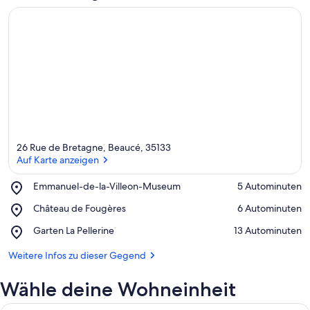
26 Rue de Bretagne, Beaucé, 35133
Auf Karte anzeigen
Place,
Emmanuel-de-la-Villeon-Museum
‪5 Autominuten‬
Emmanuel-
Auf Karte anzeigen
Place,
Château de Fougères
‪6 Autominuten‬
de-
Château
la-
Place,
Garten La Pellerine
‪13 Autominuten‬
de
Villeon-
Garten
Fougères
Museum
La
Weitere Infos zu dieser Gegend
Pellerine
Wähle deine Wohneinheit
Ein Schlafzimmer mit Bett, Kissen, ei