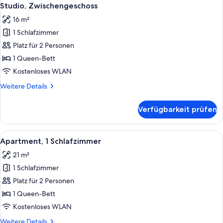
Alle
3
Studio, Zwischengeschoss
Fotos
16 m²
für
1 Schlafzimmer
Studio,
Zwischengeschoss
Platz für 2 Personen
anzeigen
1 Queen-Bett
Kostenloses WLAN
Weitere
Weitere Details
Details
für
Verfügbarkeit prüfen
Studio,
Zwischengeschoss
Alle
Ein Schlafzimmer mit Bett, Kissen und
4
Apartment, 1 Schlafzimmer
Fotos
21 m²
für
1 Schlafzimmer
Apartment,
1
Platz für 2 Personen
Schlafzimmer
1 Queen-Bett
anzeigen
Kostenloses WLAN
Weitere
Weitere Details