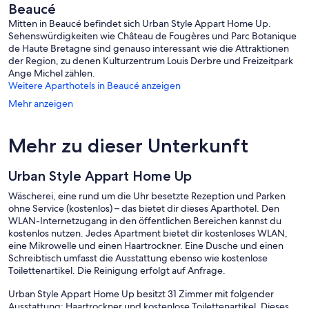
Beaucé
Mitten in Beaucé befindet sich Urban Style Appart Home Up.
Sehenswürdigkeiten wie Château de Fougères und Parc Botanique
de Haute Bretagne sind genauso interessant wie die Attraktionen
der Region, zu denen Kulturzentrum Louis Derbre und Freizeitpark
Ange Michel zählen.
Weitere Aparthotels in Beaucé anzeigen
Mehr anzeigen
Mehr zu dieser Unterkunft
Urban Style Appart Home Up
Wäscherei, eine rund um die Uhr besetzte Rezeption und Parken
ohne Service (kostenlos) – das bietet dir dieses Aparthotel. Den
WLAN-Internetzugang in den öffentlichen Bereichen kannst du
kostenlos nutzen. Jedes Apartment bietet dir kostenloses WLAN,
eine Mikrowelle und einen Haartrockner. Eine Dusche und einen
Schreibtisch umfasst die Ausstattung ebenso wie kostenlose
Toilettenartikel. Die Reinigung erfolgt auf Anfrage.
Urban Style Appart Home Up besitzt 31 Zimmer mit folgender
Ausstattung: Haartrockner und kostenlose Toilettenartikel. Dieses