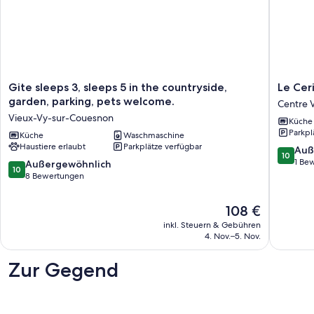
Gite
Le
Gite sleeps 3, sleeps 5 in the countryside,
Le Cer
sleeps
Cerisier
garden, parking, pets welcome.
Centre V
3,
-
Vieux-Vy-sur-Couesnon
Küche
sleeps
Fougère
Parkpl
5
Küche
Waschmaschine
center
Haustiere erlaubt
Parkplätze verfügbar
in
Centre
10.0
Auß
10
the
Ville
von
1 Be
10.0
Außergewöhnlich
10
countryside,
-
10,
von
8 Bewertungen
garden,
Urbanis
Außerge
10,
parking,
1
Außergewöhnlich,
Der
108 €
pets
Bewert
8
Preis
welcome.
inkl. Steuern & Gebühren
Bewertungen
beträgt
Vieux-
4. Nov.–5. Nov.
108 €
Vy-
sur-
Zur Gegend
Couesnon