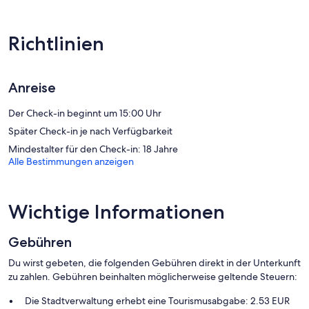
Aparthotel in Beaucé bietet dir einen kostenlosen WLAN-Zugang
mit einer Geschwindigkeit von > 25 MBit/s. Zur Badausstattung
gehört Folgendes: Duschen. Der Reinigungsservice wird auf
Richtlinien
Anfrage angeboten.
Anreise
Der Check-in beginnt um 15:00 Uhr
Später Check-in je nach Verfügbarkeit
Mindestalter für den Check-in: 18 Jahre
Alle Bestimmungen anzeigen
Wichtige Informationen
Gebühren
Du wirst gebeten, die folgenden Gebühren direkt in der Unterkunft
zu zahlen. Gebühren beinhalten möglicherweise geltende Steuern:
Die Stadtverwaltung erhebt eine Tourismusabgabe: 2.53 EUR