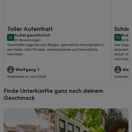
Weitere Infos zu La Pumarada Haus für 3 Personen
Weitere In
Toller Aufenthalt
Schöne
außergewöhnlich
auße
Außergewöhnlich
empfe
Auße
10
10
10 von 10
10 von 1
29 Bewertungen
24 Be
(29
(24
Traumhafte Lage bei den Bergen, gemütliche Atmosphäre in
Das Objekt
bewertungen)
bewe
der Hütte, tolle Terrasse, unkomplizierte und freundliche
jederzeit 
Vermieter
ist toll. Verbesserungsvorschläge: - Es hat keine Spülmaschine,
man muss a
Einzelbet
jedoch dan
Wolfgang T.
Alex
Doppelbetten bevorzugt. D
Aufenthalt im Juni 2024
Aufenthalt
und reagier
Finde Unterkünfte ganz nach deinem
Geschmack
Suche nach Ferienhäusern
Suche nach Ferienwohnungen oder 
Suche nach 