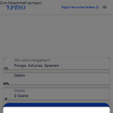
Zum Hauptinhalt springen
App herunterladen
Ponga: Bauernhöfe
Wir haben 0 Bauernhöfe gefunden – gib deinen
Reisezeitraum ein, um die Verfügbarkeit zu prüfen
Wo soll’s hingehen?
Ponga, Asturias, Spanien
Daten
Gäste
2 Gäste
Suchen