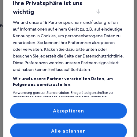
Ihre Privatsphäre ist uns
wichtig
Wir und unsere
16
Partner speichern und/ oder greifen
Foto von Ismael González Arias
auf Informationen auf einem Gerät zu, z.B. auf eindeutige
Oriente de Asturias
Bauernhöfe in Ponga
Kennungen in Cookies, um personenbezogene Daten zu
verarbeiten. Sie können Ihre Präferenzen akzeptieren
Ponga: Finde deine perfekte
oder verwalten. Klicken Sie dazu bitte unten oder
Unterkunft
besuchen Sie jederzeit die Seite der Datenschutzrichtlinie.
Diese Präferenzen werden unseren Partnern signalisiert
und haben keinen Einfluss auf Surfdaten.
Weitere Infos zu Unterkunft in den Bergen. Jacuzzi. Picos de
Weitere I
Wir und unsere Partner verarbeiten Daten, um
Folgendes bereitzustellen:
Verwendung genauer Standortdaten. Endgeräteeigenschaften zur
Identifikation aktiv abfragen. Speichern von oder Zugriff auf
Informationen auf einem Endgerät. Personalisierte Werbung und
Inhalte, Messung von Werbeleistung und der Performance von Inhalten,
Zielgruppenforschung sowie Entwicklung und Verbesserung von
Akzeptieren
Angeboten.
Liste der Partner (Lieferanten)
Alle ablehnen