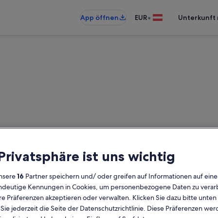
•
App öffnen
EUR
Unterkunft 
unterkünfte nahe Santa Claus 
 Privatsphäre ist uns wichtig
künfte gefunden. Bitte gib deine
Verfügbarkeit zu prüfen.
nsere
16
Partner speichern und/ oder greifen auf Informationen auf ein
eindeutige Kennungen in Cookies, um personenbezogene Daten zu verarb
e Präferenzen akzeptieren oder verwalten. Klicken Sie dazu bitte unten
Daten
G
ie jederzeit die Seite der Datenschutzrichtlinie. Diese Präferenzen we
2 