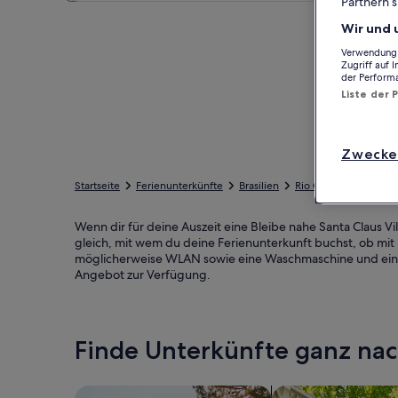
Partnern s
Wir und 
Verwendung g
Zugriff auf 
der Perform
Liste der 
Zwecke
Startseite
Ferienunterkünfte
Brasilien
Rio Grande do Sul
Wenn dir für deine Auszeit eine Bleibe nahe Santa Claus Vi
gleich, mit wem du deine Ferienunterkunft buchst, ob mit
möglicherweise WLAN sowie eine Waschmaschine und ein Tro
Angebot zur Verfügung.
Finde Unterkünfte ganz n
Suche nach Ferienhäusern
Suche nach Ferien