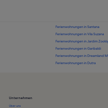
Ferienwohnungen in Santana
Ferienwohnungen in Vila Suzana
Ferienwohnungen in Jardim Zoológ
Ferienwohnungen in Garibaldi
Ferienwohnungen in Dreamland M
Ferienwohnungen in Dutra
Ferienwohnungen in Tirol
Ferienwohnungen in Osorio
Ferienwohnungen in Boa Vista
Ferienwohnungen in Fundação Ib
Unternehmen
 Ruy Tedesco
Ferienwohnungen in Teatro da UFR
Über uns