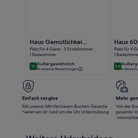
Foto von Haus Gemütlichkeit Carol
Foto von Ha
Haus Gemütlichkeit
Haus 60
Carol
Zentrum
Platz für 4 Gäste · 2 Schlafzimmer ·
Platz für 4 G
1 Badezimmer
1 Badezimm
außergewöhnlich
außerg
Außergewöhnlich
Außerg
10
9,6
10 von 10
9,6 von 10
51 externe Bewertungen
4 Bewert
(4
bewert
Einfach sorglos
Mehr ge
Mit unserer Mit-Vertrauen-Buchen-Garantie
Von der Buc
bieten wir dir rund um die Uhr Unterstützung
gesamte Vo
unkomplizie