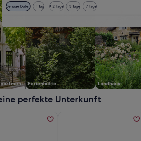
Genaue Daten
± 1 Tag
± 2 Tage
± 3 Tage
± 7 Tage
Apartment
Ferienhütte
Landhaus
deine perfekte Unterkunft
ol, werden in einem neuen Tab geöffnet
ormationen zu Haus 600 m vom Zentrum entfernt, werden in 
Weitere Informationen zu Eine toll