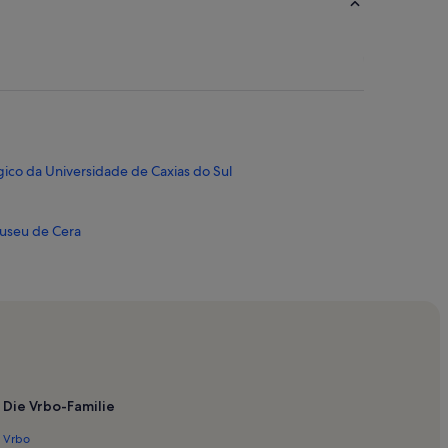
ico da Universidade de Caxias do Sul
useu de Cera
erê Camargo
Die Vrbo-Familie
GS – Salão de Atos
Vrbo