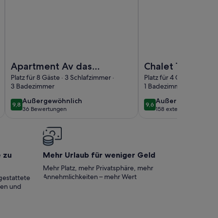
amado
Foto von Apartment Av das Hortência 3 Schlafzimmer 3 Bäde
Foto von Chalet 10 mi
Apartment Av das
Chalet 10 minut
Hortência 3
from the center 
Platz für 8 Gäste · 3 Schlafzimmer ·
Platz für 4 Gäste · 2 Sch
3 Badezimmer
1 Badezimmer
Schlafzimmer 3
Gramado
Bäder Tolle Lage
außergewöhnlich
außergewöhnlich
Außergewöhnlich
Außergewöhnlich
9,8
9,6
9,8 von 10
9,6 von 10
36 Bewertungen
158 externe Bewertung
(36
bewertungen)
e zu
Mehr Urlaub für weniger Geld
Mehr Platz, mehr Privatsphäre, mehr
Annehmlichkeiten – mehr Wert
gestattete
ten und