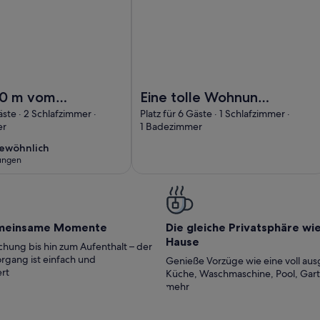
us 600 m vom Zentrum entfernt
Foto von Eine tolle Wohnung in Gr
0 m vom
Eine tolle Wohnung
 entfernt
in Gramado
äste · 2 Schlafzimmer ·
Platz für 6 Gäste · 1 Schlafzimmer ·
er
1 Badezimmer
ewöhnlich
ewöhnlich
ungen
ungen)
meinsame Momente
Die gleiche Privatsphäre wi
Hause
hung bis hin zum Aufenthalt – der
rgang ist einfach und
Genieße Vorzüge wie eine voll aus
rt
Küche, Waschmaschine, Pool, Gar
mehr