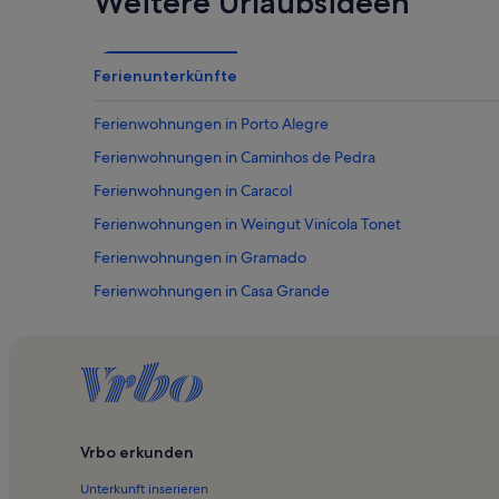
Weitere Urlaubsideen
Ferienunterkünfte
Ferienwohnungen in Porto Alegre
Ferienwohnungen in Caminhos de Pedra
Ferienwohnungen in Caracol
Ferienwohnungen in Weingut Vinícola Tonet
Ferienwohnungen in Gramado
Ferienwohnungen in Casa Grande
Ferienwohnungen in Praça Major Nicoletti
Ferienwohnungen in Nova Petropolis
Ferienwohnungen in Porto Alegre
Ferienwohnungen in Centro Cultural CEEE Erico Verissimo
Vrbo erkunden
Ferienwohnungen in Museu do Sport Club Internacional -
Unterkunft inserieren
Ferienwohnungen in Sao Leopoldo