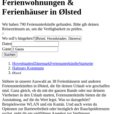
Ferienwohnungen &
Ferienhäuser in Ølsted
Wir haben 790 Ferienunterkünfte gefunden. Bitte gib deinen
Reisezeitraum an, um die Verfügbarkeit zu prüfen.
Wo soll’s hingehen?
Daten
Gäste
Suchen
Hovedstaden
Dänemark
Ferienunterkünfte
Startseite
Halsnæs Kommune
Ølsted
Stöbere in unserer Auswahl an 38 Ferienhäusern und anderen
Ferienunterkünften in Ølsted, die für deinen Urlaub wie geschaffen
sind. Ganz gleich, ob du mit der ganzen Bande oder nur deinem
Vierbeiner in den Urlaub startest, Ferienunterkünfte bieten dir die
Ausstattung, auf die du Wert legst. Was so dazugehört?
Beispielsweise WLAN und ein Kamin. Und auch wenn du
Optionen zur Barrierefreiheit oder bezüglich der Rauchpräferenzen
suchst, steht dir ein vielfältiges Angebot zur Verfügung.