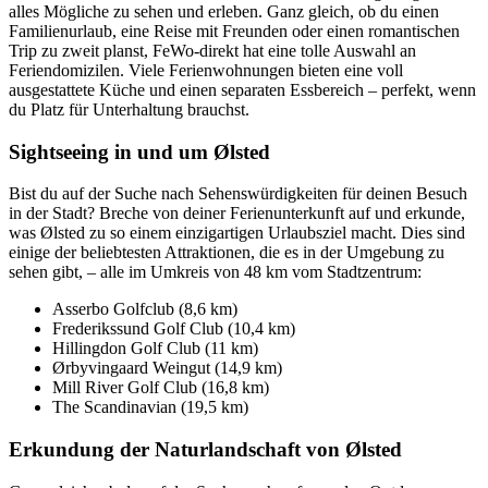
alles Mögliche zu sehen und erleben. Ganz gleich, ob du einen
Familienurlaub, eine Reise mit Freunden oder einen romantischen
Trip zu zweit planst, FeWo-direkt hat eine tolle Auswahl an
Feriendomizilen. Viele Ferienwohnungen bieten eine voll
ausgestattete Küche und einen separaten Essbereich – perfekt, wenn
du Platz für Unterhaltung brauchst.
Sightseeing in und um Ølsted
Bist du auf der Suche nach Sehenswürdigkeiten für deinen Besuch
in der Stadt? Breche von deiner Ferienunterkunft auf und erkunde,
was Ølsted zu so einem einzigartigen Urlaubsziel macht. Dies sind
einige der beliebtesten Attraktionen, die es in der Umgebung zu
sehen gibt, – alle im Umkreis von 48 km vom Stadtzentrum:
Asserbo Golfclub (8,6 km)
Frederikssund Golf Club (10,4 km)
Hillingdon Golf Club (11 km)
Ørbyvingaard Weingut (14,9 km)
Mill River Golf Club (16,8 km)
The Scandinavian (19,5 km)
Erkundung der Naturlandschaft von Ølsted