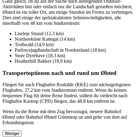
Ganz gleich, ob du auf der Suche nach aufregenden Outdoor-
Aktivitäten bist oder einfach nur die Landschaft genießen möchtest,
Ølsted ist ein toller Ort, um einige Stunden im Freien zu verbringen.
Dies sind einige der spektakulärsten Sehenswürdigkeiten, alle
innerhalb von 48 km vom Stadtzentrum:
Liseleje Strand (12,3 km)
Nordseeküste Kattegat (14 km)
Trollwald (14,9 km)
Parforcejagdlandschaft in Nordseeland (18 km)
Store Dyrehave (18,3 km)
Heatherhill Bakker (18,9 km)
Transportoptionen nach und rund um Ølsted
Fliegen Sie nach Flughafen Roskilde (RKE) zum nächstgelegenen
Flughafen, 37,2 km vom Stadtzentrum entfernt. Wenn du keinen
bequemen Flug für deine Reise findest, solltest du vielleicht nach
Flughafen Kastrup (CPH) fliegen, das 48,8 km entfernt ist.
Wenn du die Reise mit dem Zug bevorzugst, steuere Bahnhof
Ølsted oder Bahnhof Ølsted Grimstrup an und gehe von dort auf
Erkundungstour.
Weniger