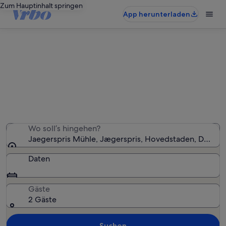
Zum Hauptinhalt springen
App herunterladen
Ferienunterkünfte nahe
Jaegerspris Mühle
Wir haben 2.012 Ferienunterkünfte gefunden. Bitte gib
deinen Reisezeitraum an, um die Verfügbarkeit zu
prüfen.
Wo soll’s hingehen?
Jaegerspris Mühle, Jægerspris, Hovedstaden, Dänem
Daten
Gäste
2 Gäste
Suchen