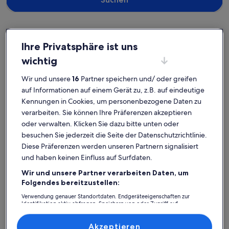
Ihre Privatsphäre ist uns
Jægerspris
Ferienunterkünfte nahe Jaegerspris Mühle
wichtig
Stöbere in unserer Auswahl an privaten Ferienunterkünften nahe
Wir und unsere
16
Partner speichern und/ oder greifen
Jaegerspris Mühle, in denen du dich ganz wie zu Hause fühlen
auf Informationen auf einem Gerät zu, z.B. auf eindeutige
kannst. Ganz gleich, ob du mit Freunden, Familie oder Haustieren
Kennungen in Cookies, um personenbezogene Daten zu
unterwegs bist, Ferienunterkünfte erwarten dich und deine Lieben
verarbeiten. Sie können Ihre Präferenzen akzeptieren
mit Annehmlichkeiten, die keine Wünsche offenlassen. Dazu
gehören zum Beispiel WLAN und ein Pool. Und auch wenn du nach
oder verwalten. Klicken Sie dazu bitte unten oder
Raucheroptionen oder barrierearmen Optionen suchst, wirst du das
besuchen Sie jederzeit die Seite der Datenschutzrichtlinie.
finden, was dir vorschwebt.
Diese Präferenzen werden unseren Partnern signalisiert
und haben keinen Einfluss auf Surfdaten.
Wir und unsere Partner verarbeiten Daten, um
Finde Unterkünfte ganz nach deinem
Folgendes bereitzustellen:
Geschmack
Verwendung genauer Standortdaten. Endgeräteeigenschaften zur
Identifikation aktiv abfragen. Speichern von oder Zugriff auf
Informationen auf einem Endgerät. Personalisierte Werbung und
Suche nach Ferienhäusern
Suche nach Ferienwohnungen oder 
Suche nach 
Inhalte, Messung von Werbeleistung und der Performance von Inhalten,
Zielgruppenforschung sowie Entwicklung und Verbesserung von
Akzeptieren