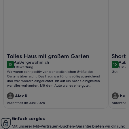
Weitere Infos zu Schönes Haus mit 2 Schlafzimmern in.
Weitere I
Tolles Haus mit großem Garten
Shorty
außergewöhnlich
auße
Außergewöhnlich
Auße
10
10
10 von 10
10 von 1
1 Bewertung
1 Bew
(1
(1
Wir waren sehr positiv von der tatsächlichen Größe des
Gut
bewertung)
bewe
Gartens überrascht. Das Haus war für uns völlig ausreichend
und war modern eingerichtet. Bis auf ein paar Kleinigkeiten
war alles vorhanden. Mit dem Auto war es eine gute
Ausgangslage für Ausflüge und Kopenhagen. In 5min war man
zu Fuß am Strand und konnte die Ruhe genießen. Wir würden
Alex R.
bern
auf jeden Fall wieder unseren Urlaub dort verbringen.
Aufenthalt im Juni 2025
Aufenthalt
Einfach sorglos
Mit unserer Mit-Vertrauen-Buchen-Garantie bieten wir dir rund