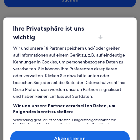
Ihre Privatsphäre ist uns
Brovst
Ferienunterkünfte nahe Torslev Kirche
wichtig
Wirf einen Blick auf unsere Auswahl an privaten Ferienunterkünften
Wir und unsere
16
Partner speichern und/ oder greifen
nahe Torslev Kirche, die perfekt für dein Zuhause in der Ferne sind.
auf Informationen auf einem Gerät zu, z.B. auf eindeutige
Ganz gleich, ob du mit der ganzen Bande oder nur deinem
Kennungen in Cookies, um personenbezogene Daten zu
Vierbeiner verreist, Ferienunterkünfte bieten dir all die
verarbeiten. Sie können Ihre Präferenzen akzeptieren
Annehmlichkeiten, die du dir für deinen Aufenthalt wünschst. Was
so dazugehört? Beispielsweise WLAN und ein Pool. Und auch wenn
oder verwalten. Klicken Sie dazu bitte unten oder
du nach Raucheroptionen oder barrierearmen Optionen suchst,
besuchen Sie jederzeit die Seite der Datenschutzrichtlinie.
wirst du das finden, was dir vorschwebt.
Diese Präferenzen werden unseren Partnern signalisiert
und haben keinen Einfluss auf Surfdaten.
Wir und unsere Partner verarbeiten Daten, um
Finde Unterkünfte ganz nach deinem
Folgendes bereitzustellen:
Geschmack
Verwendung genauer Standortdaten. Endgeräteeigenschaften zur
Identifikation aktiv abfragen. Speichern von oder Zugriff auf
Informationen auf einem Endgerät. Personalisierte Werbung und
Suche nach Ferienhäusern
Suche nach Ferienwohnungen oder 
Suche nach 
Inhalte, Messung von Werbeleistung und der Performance von Inhalten,
Zielgruppenforschung sowie Entwicklung und Verbesserung von
Akzeptieren