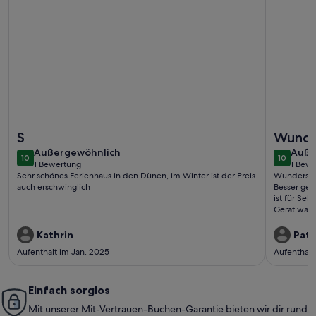
Weitere Infos zu Schönes Haus in Blokhus mit Sauna
Weitere I
S
Wunder
außergewöhnlich
auße
Außergewöhnlich
super 
Auße
10
10
10 von 10
10 von 1
1 Bewertung
1 Bew
(1
(1
Sehr schönes Ferienhaus in den Dünen, im Winter ist der Preis
Wunderschö
bewertung)
bewe
auch erschwinglich
Besser geh
ist für Sel
Gerät wäre
Kathrin
Patr
Aufenthalt im Jan. 2025
Aufenthalt
Einfach sorglos
Mit unserer Mit-Vertrauen-Buchen-Garantie bieten wir dir rund