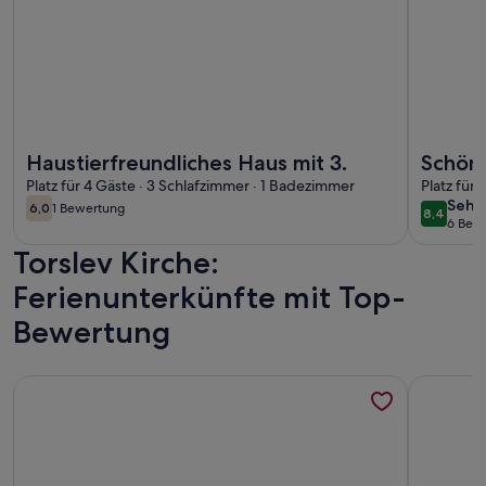
Weitere Infos zu Haustierfreundliches Haus mit 3.
Weitere I
Haustierfreundliches Haus mit 3.
Schöne
Platz für 4 Gäste · 3 Schlafzimmer · 1 Badezimmer
in.
Platz für
sehr
Sehr
6,0
1 Bewertung
8,4
6,0 von 10
(1
8,4 von 
6 Bew
gut
(6
bewertung)
Torslev Kirche:
bewe
Ferienunterkünfte mit Top-
Bewertung
Weitere Infos zu Schönes Haus in Blokhus mit Sauna
Weitere I