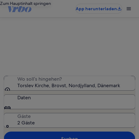
Zum Hauptinhalt springen
App herunterladen
Ferienunterkünfte nahe Torslev
Kirche
Wir haben 2.305 Ferienunterkünfte gefunden. Bitte gib
deinen Reisezeitraum an, um die Verfügbarkeit zu
prüfen.
Wo soll’s hingehen?
Torslev Kirche, Brovst, Nordjylland, Dänemark
Daten
Gäste
2 Gäste
Suchen