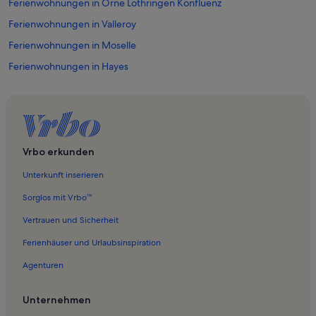
Ferienwohnungen in Orne Lothringen Konfluenz
Ferienwohnungen in Valleroy
Ferienwohnungen in Moselle
Ferienwohnungen in Hayes
Ferienwohnungen in Saint-Hubert
Ferienwohnungen in Metz Métropole
Ferienwohnungen in Coin-sur-Seille
Ferienwohnungen in Metz
Vrbo erkunden
Ferienwohnungen in Borny
Unterkunft inserieren
Ferienwohnungen in Devant-les-Ponts
Sorglos mit Vrbo™
Ferienwohnungen in Les Îles
Vertrauen und Sicherheit
Ferienwohnungen in Metz-Centre – Ancienne Ville
Ferienhäuser und Urlaubsinspiration
Ferienwohnungen in Deutsches Tor
Agenturen
Ferienwohnungen in Patrotte Metz-Nord
Ferienwohnungen in Sablon
Unternehmen