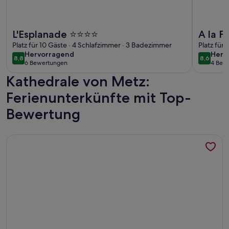
Weitere Infos zu L'Esplanade ⭐️⭐️⭐️⭐️
Weitere In
L'Esplanade ⭐️⭐️⭐️⭐️
A la Fl
Platz für 10 Gäste · 4 Schlafzimmer · 3 Badezimmer
Platz für
hervorragend
herv
Hervorragend
Herv
8,8
8,6
8,8 von 10
8,6 von 
6 Bewertungen
4 Bew
(6
(4
Kathedrale von Metz:
bewertungen)
bewe
Ferienunterkünfte mit Top-
Bewertung
Weitere Infos zu Appartement Terrasse 2 Hyper Centre Met