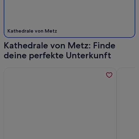
Kathedrale von Metz
Kathedrale von Metz: Finde
deine perfekte Unterkunft
Weitere Infos zu L'Esplanade ⭐️⭐️⭐️⭐️
Weitere In