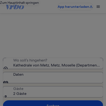
Zum Hauptinhalt springen
App herunterladen
Ferienunterkünfte nahe Kathedrale
von Metz
Wir haben 281 Ferienunterkünfte gefunden. Bitte gib
deinen Reisezeitraum an, um die Verfügbarkeit zu
prüfen.
Wo soll’s hingehen?
Kathedrale von Metz, Metz, Moselle (Department), Fr
Daten
Gäste
2 Gäste
Suchen