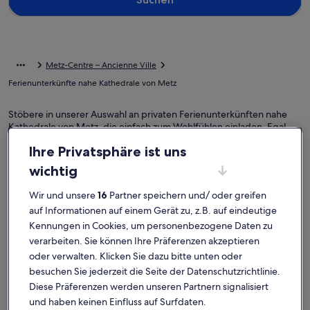
Metz-Centre – Ancienne Ville
Ferienunterkünfte nahe Kathedrale von Metz
Stöbere in unserer Auswahl an privaten Ferienunterkünften nahe
Kathedrale von Metz, die einfach zum Wohlfühlen einladen. Egal,
ob du mit Freunden, Familie oder nur mit deinem Vierbeiner
Ihre Privatsphäre ist uns
unterwegs bist, Ferienunterkünfte erwarten dich und deine Lieben
mit Annehmlichkeiten, die keine Wünsche offenlassen. Dazu
wichtig
gehören zum Beispiel Parkmöglichkeiten und ein Kamin. Was du dir
also auch vorstellst, in nur wenigen Klicks kannst du die Unterkunft
Wir und unsere
16
Partner speichern und/ oder greifen
buchen, die allen zusagt und jedermanns Erwartungen gerecht
auf Informationen auf einem Gerät zu, z.B. auf eindeutige
wird – das Angebot bei uns ist vielfältig und umfasst barrierearme
Kennungen in Cookies, um personenbezogene Daten zu
oder Nichtraucheroptionen.
verarbeiten. Sie können Ihre Präferenzen akzeptieren
oder verwalten. Klicken Sie dazu bitte unten oder
besuchen Sie jederzeit die Seite der Datenschutzrichtlinie.
Finde Unterkünfte ganz nach deinem
Diese Präferenzen werden unseren Partnern signalisiert
Geschmack
und haben keinen Einfluss auf Surfdaten.