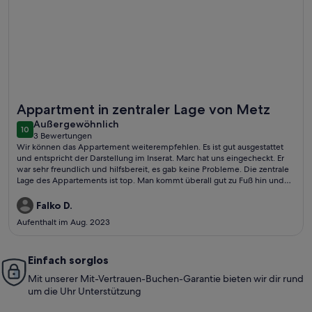
Weitere Infos zu Appartement Terrasse 2 Hyper Centre Met
Appartment in zentraler Lage von Metz
außergewöhnlich
Außergewöhnlich
10
10 von 10
3 Bewertungen
(3
Wir können das Appartement weiterempfehlen. Es ist gut ausgestattet
bewertungen)
und entspricht der Darstellung im Inserat. Marc hat uns eingecheckt. Er
war sehr freundlich und hilfsbereit, es gab keine Probleme. Die zentrale
Lage des Appartements ist top. Man kommt überall gut zu Fuß hin und
kann das Auto in der Tiefgarage, welche man mit dem Aufzug erreicht,
günstig parken (eine Woche kostete 43 €). Zudem gab es eine
Falko D.
Abstellmöglichkeit für unsere E-Bikes. Unterhalb des Appartements
Aufenthalt im Aug. 2023
befindet sich das Einkaufszentrum St. Jaques. Auch dorthin kommt man
mit dem Fahrstuhl; sehr bequem für die Einkäufe.
Einfach sorglos
Mit unserer Mit-Vertrauen-Buchen-Garantie bieten wir dir rund
um die Uhr Unterstützung