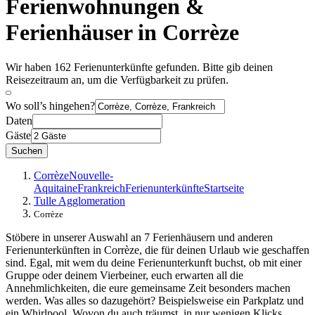
Ferienwohnungen &
Ferienhäuser in Corrèze
Wir haben 162 Ferienunterkünfte gefunden. Bitte gib deinen
Reisezeitraum an, um die Verfügbarkeit zu prüfen.
Wo soll’s hingehen?
Daten
Gäste
Suchen
Corrèze
Nouvelle-
Aquitaine
Frankreich
Ferienunterkünfte
Startseite
Tulle Agglomeration
Corrèze
Stöbere in unserer Auswahl an 7 Ferienhäusern und anderen
Ferienunterkünften in Corrèze, die für deinen Urlaub wie geschaffen
sind. Egal, mit wem du deine Ferienunterkunft buchst, ob mit einer
Gruppe oder deinem Vierbeiner, euch erwarten all die
Annehmlichkeiten, die eure gemeinsame Zeit besonders machen
werden. Was alles so dazugehört? Beispielsweise ein Parkplatz und
ein Whirlpool. Wovon du auch träumst, in nur wenigen Klicks