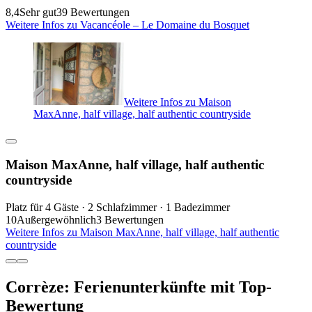
8,4
Sehr gut
39 Bewertungen
Weitere Infos zu Vacancéole – Le Domaine du Bosquet
Weitere Infos zu Maison
MaxAnne, half village, half authentic countryside
Maison MaxAnne, half village, half authentic
countryside
Platz für 4 Gäste · 2 Schlafzimmer · 1 Badezimmer
10
Außergewöhnlich
3 Bewertungen
Weitere Infos zu Maison MaxAnne, half village, half authentic
countryside
Corrèze: Ferienunterkünfte mit Top-
Bewertung