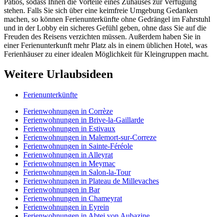
Patios, sodass Ihnen die Vorteile eines Zuhauses zur Verfügung
stehen. Falls Sie sich über eine keimfreie Umgebung Gedanken
machen, so können Ferienunterkünfte ohne Gedrängel im Fahrstuhl
und in der Lobby ein sicheres Gefühl geben, ohne dass Sie auf die
Freuden des Reisens verzichten müssen. Außerdem haben Sie in
einer Ferienunterkunft mehr Platz als in einem üblichen Hotel, was
Ferienhäuser zu einer idealen Möglichkeit für Kleingruppen macht.
Weitere Urlaubsideen
Ferienunterkünfte
Ferienwohnungen in Corrèze
Ferienwohnungen in Brive-la-Gaillarde
Ferienwohnungen in Estivaux
Ferienwohnungen in Malemort-sur-Correze
Ferienwohnungen in Sainte-Féréole
Ferienwohnungen in Alleyrat
Ferienwohnungen in Meymac
Ferienwohnungen in Salon-la-Tour
Ferienwohnungen in Plateau de Millevaches
Ferienwohnungen in Bar
Ferienwohnungen in Chameyrat
Ferienwohnungen in Eyrein
Ferienwohnungen in Abtei von Aubazine