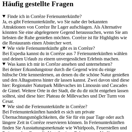
Häufig gestellte Fragen
Finde ich in Corrèze Ferienunterkünfte?
Ja, es gibt Ferienunterkünfte, wo Sie nahe der bekannten
Attraktionen von Corrèze Ihr Lager aufschlagen. Als Alternative
könnten Sie eine abgelegenere Gegend heraussuchen, wenn Sie am
liebsten die Ruhe genießen möchten. Corrèze ist für Highlights wie
die Restaurants einen Abstecher wert.
Wie viele Ferienunterkünfte gibt es in Corrèze?
Bei Expedia kannst du in Corrèze aus 7 Ferienunterkünften wählen
und deinen Urlaub zu einem unvergesslichen Erlebnis machen.
Was kann ich mir in Corrèze ansehen und unternehmen?
Bei deiner Erkundungstour durch die Gegend wirst du einige
hübsche Orte kennenlernen, an denen du die schöne Natur genießen
und den Alltagsstress hinter dir lassen kannst. Zwei davon sind diese
hier: Regionaler Naturpark Millevaches im Limousin und Cascades
de Gimel. Weitere Orte in der Stadt, die du dir nicht entgehen lassen
solltest, sind diese hier: Plateau de Millevaches und Der Turm von
Cesar.
Wie sind die Ferienunterkünfte in Corrèze?
Bei Ferienunterkünften handelt es sich um private
Übernachtungsmöglichkeiten, die Sie für ein paar Tage oder auch
längere Zeit in Corrèze reservieren können. In Ferienunterkünften
finden Sie Ausstattungsmerkmale wie Whirlpools, Feuerstellen und