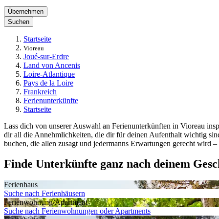
Übernehmen
Suchen
Startseite
Vioreau
Joué-sur-Erdre
Land von Ancenis
Loire-Atlantique
Pays de la Loire
Frankreich
Ferienunterkünfte
Startseite
Lass dich von unserer Auswahl an Ferienunterkünften in Vioreau inspi
dir all die Annehmlichkeiten, die dir für deinen Aufenthalt wichtig 
buchen, die allen zusagt und jedermanns Erwartungen gerecht wird – d
Finde Unterkünfte ganz nach deinem Ges
Ferienhaus
Suche nach Ferienhäusern
Ferienwohnung/Apartment
Suche nach Ferienwohnungen oder Apartments