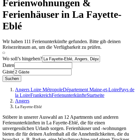
Ferienwohnungen &
Ferienhäuser in La Fayette-
Eblé
Wir haben 111 Ferienunterkünfte gefunden. Bitte gib deinen
Reisezeitraum an, um die Verfügbarkeit zu prüfen.
Wo soll’s hingehen?
Daten
Gäste
Suchen
Angers Loire Métropole
Département Maine-et-Loire
Pays de
la Loire
Frankreich
Ferienunterkünfte
Startseite
Angers
La Fayette-Eblé
Stöbere in unserer Auswahl an 12 Apartments und anderen
Ferienunterkünften in La Fayette-Eblé, die für einen
unvergesslichen Urlaub sorgen. Ferienhäuser und -wohnungen
bieten dir für deinen Aufenthalt all die Annehmlichkeiten, die du
brauchst, z. B. Parken, eine Waschmaschine und einen Trockner.