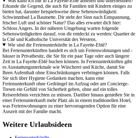
Was kann ich mir in La Fayette-Eblé ansehen und unternehmen?
Erkunde die Gegend, die auch für Familien mit Kindern einiges zu
bieten hat, darunter beispielsweise diese Sehenswürdigkeit:
Schwimmbad La Baumette. Dir steht der Sinn nach Entspannung,
frischer Luft und schöner Natur? Das alles erwartet dich hier:
Schloss Angers. In der näheren Umgebung warten folgende
Sehenswürdigkeiten darauf, von dir entdeckt zu werden: Quartier de
la Cité und Katholische Universität des Westens.
Wie sind die Ferienunterkünfte in La Fayette-Eblé?
Bei Ferienunterkünften handelt es sich um Ferienwohnungen und -
häuser in Privatbesitz, die Sie für ein paar Tage oder auch längere
Zeit in La Fayette-Eblé buchen können. In Ferienunterkünften gibt
es Ausstattungsmerkmale wie Wäscherei und Küche, damit Sie
Ihren Aufenthalt ohne Einschränkungen verbringen können. Falls
Sie sich über Hygiene Gedanken machen, kann eine
Ferienunterkunft ohne Gedrängel im Aufzug oder am Concierge-
Tresen ein Gefühl von Sicherheit geben, ohne auf ein tolles
Reiseerlebnis verzichten zu müssen. Darüber hinaus genießen Sie in
einer Ferienunterkunft mehr Platz als in einem traditionellen Hotel,
was Ferienwohnungen zu einer hervorragenden Option für eine
Auszeit mit der Familie macht.
Weitere Urlaubsideen
Ferienunterkünfte