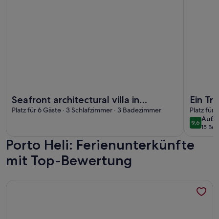
Weitere Infos zu Seafront architectural villa in exclusive Agh
Weitere I
Seafront architectural villa in
Ein Tr
exclusive Aghios Emilianos.
Platz für 6 Gäste · 3 Schlafzimmer · 3 Badezimmer
Ferien
Platz für
auße
Auße
Incredible views!
9,6
9,6 von 
15 Be
(15
Porto Heli: Ferienunterkünfte
bewe
mit Top-Bewertung
Weitere Infos zu Abgelegene, wunderschöne Villa mit priva