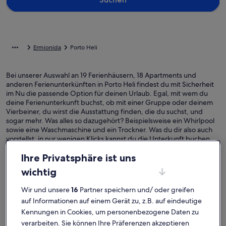
Ermionida
Porto Heli
Bei unserer Auswahl an 19 Ferienhäusern, 18 Apartments und
anderen Ferienunterkünften in Porto Heli findest du mit Sicherheit
im Nu die passende Option für deinen Urlaub. Egal, mit wem du
deine Ferienunterkunft buchst, ob mit einer Gruppe oder deinem
Vierbeiner, du wirst die Ausstattung finden, die du suchst, und
sogar mehr. Was alles so dazugehört? Beispielsweise ein Whirlpool
sowie eine Waschmaschine und ein Trockner. Was du dir also auch
vorstellst, in nur wenigen Klicks kannst du die Unterkunft buchen,
die allen zusagt und jedermanns Erwartungen gerecht wird – dir
Ihre Privatsphäre ist uns
steht ein vielfältiges Angebot mit allerlei Optionen zur Verfügung,
einschließlich barrierearmer oder Nichtraucheroptionen.
wichtig
Wir und unsere
16
Partner speichern und/ oder greifen
auf Informationen auf einem Gerät zu, z.B. auf eindeutige
Finde Unterkünfte ganz nach deinem
Kennungen in Cookies, um personenbezogene Daten zu
Geschmack
verarbeiten. Sie können Ihre Präferenzen akzeptieren