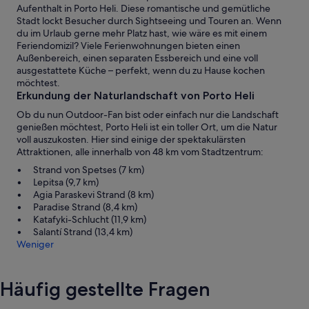
Aufenthalt in Porto Heli. Diese romantische und gemütliche
Stadt lockt Besucher durch Sightseeing und Touren an. Wenn
du im Urlaub gerne mehr Platz hast, wie wäre es mit einem
Feriendomizil? Viele Ferienwohnungen bieten einen
Außenbereich, einen separaten Essbereich und eine voll
ausgestattete Küche – perfekt, wenn du zu Hause kochen
möchtest.
Erkundung der Naturlandschaft von Porto Heli
Ob du nun Outdoor-Fan bist oder einfach nur die Landschaft
genießen möchtest, Porto Heli ist ein toller Ort, um die Natur
voll auszukosten. Hier sind einige der spektakulärsten
Attraktionen, alle innerhalb von 48 km vom Stadtzentrum:
Strand von Spetses (7 km)
Lepitsa (9,7 km)
Agia Paraskevi Strand (8 km)
Paradise Strand (8,4 km)
Katafyki-Schlucht (11,9 km)
Salantí Strand (13,4 km)
Weniger
Häufig gestellte Fragen