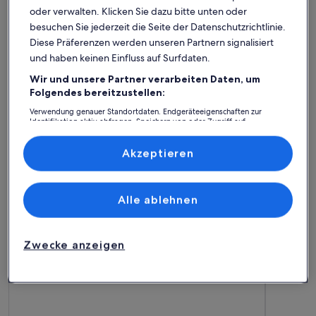
oder verwalten. Klicken Sie dazu bitte unten oder
Suche nach Ferienhäusern
Suche nach Ferienwohnungen oder 
Suche nach 
besuchen Sie jederzeit die Seite der Datenschutzrichtlinie.
Diese Präferenzen werden unseren Partnern signalisiert
und haben keinen Einfluss auf Surfdaten.
Wir und unsere Partner verarbeiten Daten, um
Folgendes bereitzustellen:
Verwendung genauer Standortdaten. Endgeräteeigenschaften zur
Identifikation aktiv abfragen. Speichern von oder Zugriff auf
Informationen auf einem Endgerät. Personalisierte Werbung und
Inhalte, Messung von Werbeleistung und der Performance von Inhalten,
Zielgruppenforschung sowie Entwicklung und Verbesserung von
Akzeptieren
Angeboten.
Ferienhaus
Ferienwohnung/Apartment
Ferienhütt
Liste der Partner (Lieferanten)
Porto Heli: Finde deine perfekte
Alle ablehnen
Unterkunft
Zwecke anzeigen
Weitere Infos zu Seafront architectural villa in exclusive Agh
Weitere I