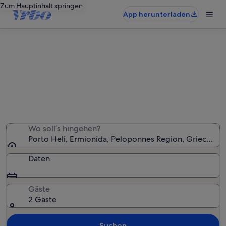
Zum Hauptinhalt springen
App herunterladen
Ferienwohnungen & Ferienhäuser
in Porto Heli
Wir haben 296 Ferienunterkünfte gefunden. Bitte gib
deinen Reisezeitraum an, um die Verfügbarkeit zu
prüfen.
Wo soll’s hingehen?
Porto Heli, Ermionida, Peloponnes Region, Griechenl
Daten
Gäste
2 Gäste
Suchen