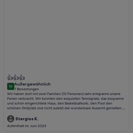
Weitere Infos zu Abgelegene, wunderschöne Villa mit priva
👍👍👍
außergewöhnlich
Außergewöhnlich
10
10 von 10
7 Bewertungen
(7
Wir haben dort mit zwei Familien (10 Personen) sehr entspannt unsere
bewertungen)
Ferien verbracht. Wir konnten den exquisiten Tennisplatz, das bequeme
und schön eingerichtete Haus, den Basketballkorb, den Pool den
schönen Grillplatz und nicht zuletzt die wunderbare Aussicht genießen.
Als einmal eine kleinere Reparatur notwendig wurde, wurde sie
unverzüglich und freundlich durchgeführt. Wir haben uns sehr gut
Stergios K.
betreut gefühlt.
Aufenthalt im Juni 2023