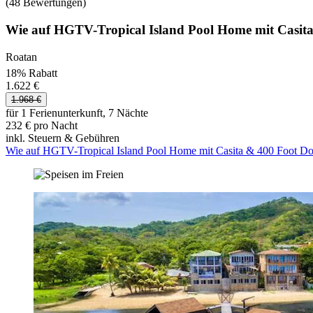
(48 Bewertungen)
Wie auf HGTV-Tropical Island Pool Home mit Casit
Roatan
18% Rabatt
1.622 €
1.968 €
für 1 Ferienunterkunft, 7 Nächte
232 € pro Nacht
inkl. Steuern & Gebühren
Wie auf HGTV-Tropical Island Pool Home mit Casita & 400 Foot D