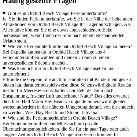
Häufig gestellte Fragen
Gibt es in Orchid Beach Village Ferienunterkünfte?
Ja, Sie finden Ferienunterkünfte, wo Sie in der Nähe der bekannten
Attraktionen von Orchid Beach Village Ihr Lager aufschlagen. Als
Alternative können Sie eine etwas abgeschiedenere Ecke
heraussuchen, wenn Ihnen der Sinn nach einem entspannenden
Urlaub steht.
Wie viele Ferienunterkünfte hat Orchid Beach Village zu bieten?
Bei Expedia kannst du in Orchid Beach Village aus 4
Ferienunterkünften wählen und deinen Urlaub zu einem
unvergesslichen Erlebnis machen.
Was kann ich mir in Orchid Beach Village ansehen und
unternehmen?
Erkunde die Gegend, die auch für Familien mit Kindern einiges zu
bieten hat, darunter beispielsweise diese Sehenswürdigkeit: Roatán
Institut für Meereswissenschaften. Dir steht der Sinn nach
Entspannung, frischer Luft und schöner Natur? Das alles erwartet
dich hier: Half Moon Bay Beach. Folgende Sehenswürdigkeiten
warten außerdem in der näheren Umgebung darauf, von dir entdeckt
zu werden: West Bay Beach und Strand Tabyana.
Wie sind die Ferienunterkünfte in Orchid Beach Village?
Bei Ferienunterkünften handelt es sich um private
Übernachtungsmöglichkeiten, die Sie für ein paar Tage oder auch
längere Zeit in Orchid Beach Village reservieren können. In