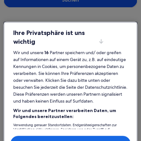
West Bay
Ferienunterkünfte nahe Strand Tabyana
Ihre Privatsphäre ist uns
wichtig
Wähle die perfekte Ferienunterkunft nahe Strand Tabyana.
Wir und unsere
16
Partner speichern und/ oder greifen
Ferienhäuser und -wohnungen bieten dir für deinen Aufenthalt
eine Ausstattung, die keine Wünsche offenlässt, wie einen Garten
auf Informationen auf einem Gerät zu, z.B. auf eindeutige
und einen Pool. Und auch wenn du Optionen zur Barrierefreiheit
Kennungen in Cookies, um personenbezogene Daten zu
oder bezüglich der Rauchpräferenzen suchst, wirst du das finden,
verarbeiten. Sie können Ihre Präferenzen akzeptieren
was dir vorschwebt.
oder verwalten. Klicken Sie dazu bitte unten oder
besuchen Sie jederzeit die Seite der Datenschutzrichtlinie.
Diese Präferenzen werden unseren Partnern signalisiert
Finde Unterkünfte ganz nach deinem
und haben keinen Einfluss auf Surfdaten.
Geschmack
Wir und unsere Partner verarbeiten Daten, um
Folgendes bereitzustellen:
Suche nach Ferienhäusern
Suche nach Ferienwohnungen oder 
Suche nach 
Verwendung genauer Standortdaten. Endgeräteeigenschaften zur
Identifikation aktiv abfragen. Speichern von oder Zugriff auf
Informationen auf einem Endgerät. Personalisierte Werbung und
Inhalte, Messung von Werbeleistung und der Performance von Inhalten,