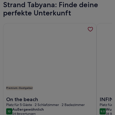
Strand Tabyana: Finde deine
perfekte Unterkunft
Weitere Infos zu On the beach
Weitere I
Premium-Gastgeber
Weitere Infos zu On the beach
Weitere I
On the beach
INFINI
Platz für 5 Gäste · 2 Schlafzimmer · 2 Badezimmer
Floor,
Platz für
außergewöhnlich
wund
Außergewöhnlich
Wund
10
9,0
10 von 10
9,0 von 
24 Bewertungen
38 Be