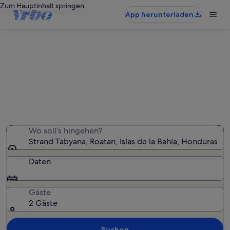
Zum Hauptinhalt springen
App herunterladen
Ferienunterkünfte nahe Strand
Tabyana
Wir haben 635 Ferienunterkünfte gefunden. Bitte gib
deinen Reisezeitraum an, um die Verfügbarkeit zu
prüfen.
Wo soll’s hingehen?
Strand Tabyana, Roatan, Islas de la Bahía, Honduras
Daten
Gäste
2 Gäste
Suchen