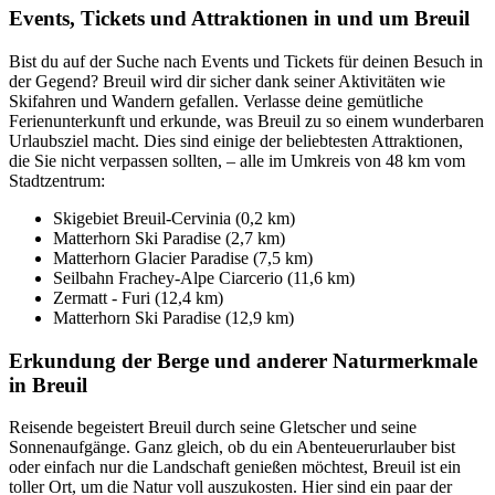
Events, Tickets und Attraktionen in und um Breuil
Bist du auf der Suche nach Events und Tickets für deinen Besuch in
der Gegend? Breuil wird dir sicher dank seiner Aktivitäten wie
Skifahren und Wandern gefallen. Verlasse deine gemütliche
Ferienunterkunft und erkunde, was Breuil zu so einem wunderbaren
Urlaubsziel macht. Dies sind einige der beliebtesten Attraktionen,
die Sie nicht verpassen sollten, – alle im Umkreis von 48 km vom
Stadtzentrum:
Skigebiet Breuil-Cervinia (0,2 km)
Matterhorn Ski Paradise (2,7 km)
Matterhorn Glacier Paradise (7,5 km)
Seilbahn Frachey-Alpe Ciarcerio (11,6 km)
Zermatt - Furi (12,4 km)
Matterhorn Ski Paradise (12,9 km)
Erkundung der Berge und anderer Naturmerkmale
in Breuil
Reisende begeistert Breuil durch seine Gletscher und seine
Sonnenaufgänge. Ganz gleich, ob du ein Abenteuerurlauber bist
oder einfach nur die Landschaft genießen möchtest, Breuil ist ein
toller Ort, um die Natur voll auszukosten. Hier sind ein paar der