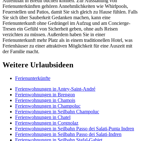
Aufenthalt in Breuil buchen können. Zur Ausstattung von
Ferienunterkünften gehören Annehmlichkeiten wie Whirlpools,
Feuerstellen und Patios, damit Sie sich gleich zu Hause fühlen. Falls
Sie sich über Sauberkeit Gedanken machen, kann eine
Ferienunterkunft ohne Gedrängel im Aufzug und am Concierge-
Tresen ein Gefühl von Sicherheit geben, ohne aufs Reisen
verzichten zu müssen. Außerdem haben Sie in einer
Ferienunterkunft mehr Platz als in einem traditionellen Hotel, was
Ferienhäuser zu einer attraktiven Möglichkeit für eine Auszeit mit
der Familie macht.
Weitere Urlaubsideen
Ferienunterkünfte
Ferienwohnungen in Antey-Saint-André
Ferienwohnungen in Brengon
Ferienwohnungen in Chamois
Ferienwohnungen in Champoluc
Ferienwohnungen in Seilbahn Champoluc
Ferienwohnungen in Chatel
Ferienwohnungen in Corgnolaz
Ferienwohnungen in Seilbahn Passo dei Salati-Punta Indren
Ferienwohnungen in Seilbahn Passo dei Salati-Indren
Ferienwohnungen in Seilbahn Stafal-Gabiet