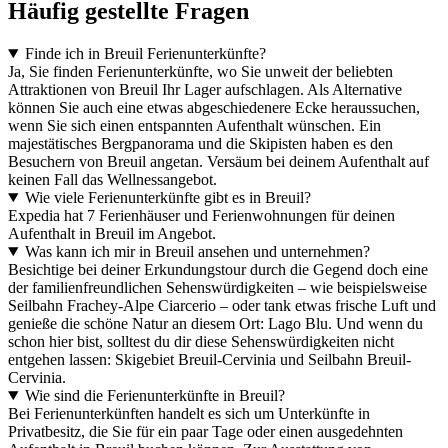
Häufig gestellte Fragen
Finde ich in Breuil Ferienunterkünfte?
Ja, Sie finden Ferienunterkünfte, wo Sie unweit der beliebten
Attraktionen von Breuil Ihr Lager aufschlagen. Als Alternative
können Sie auch eine etwas abgeschiedenere Ecke heraussuchen,
wenn Sie sich einen entspannten Aufenthalt wünschen. Ein
majestätisches Bergpanorama und die Skipisten haben es den
Besuchern von Breuil angetan. Versäum bei deinem Aufenthalt auf
keinen Fall das Wellnessangebot.
Wie viele Ferienunterkünfte gibt es in Breuil?
Expedia hat 7 Ferienhäuser und Ferienwohnungen für deinen
Aufenthalt in Breuil im Angebot.
Was kann ich mir in Breuil ansehen und unternehmen?
Besichtige bei deiner Erkundungstour durch die Gegend doch eine
der familienfreundlichen Sehenswürdigkeiten – wie beispielsweise
Seilbahn Frachey-Alpe Ciarcerio – oder tank etwas frische Luft und
genieße die schöne Natur an diesem Ort: Lago Blu. Und wenn du
schon hier bist, solltest du dir diese Sehenswürdigkeiten nicht
entgehen lassen: Skigebiet Breuil-Cervinia und Seilbahn Breuil-
Cervinia.
Wie sind die Ferienunterkünfte in Breuil?
Bei Ferienunterkünften handelt es sich um Unterkünfte in
Privatbesitz, die Sie für ein paar Tage oder einen ausgedehnten