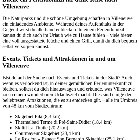
Villeneuve
Die Naturparks und die schöne Umgebung schaffen in Villeneuve
ein einladendes Ambiente. Während deines Aufenthalts in der
Gegend wirst du allerhand entdecken. In einem Feriendomizil
kannst du dich auch im Urlaub wie zu Hause fühlen – viele bieten
eine voll ausgestattete Küche und einen Grill, damit du dich bequem
selbst versorgen kannst.
Events, Tickets und Attraktionen in und um
Villeneuve
Bist du auf der Suche nach Events und Tickets in der Stadt? Auch
wenn es verlockend ist, in deiner gemütlichen Ferienunterkunft zu
bleiben, solltest du dich hinauswagen und erkunde, was Villeneuve
zu so einem wunderbaren Urlaubsziel macht. Dies sind einige der
beliebtesten Attraktionen, die es zu entdecken gilt, – alle im Umkreis
von 48 km vom Stadtzentrum:
Skigebiet Pila (8,3 km)
Thermalbad Terme di Pré-Saint-Didier (18,4 km)
Skilift La Thuile (20,2 km)
Courmayeur Skigebiet (23,4 km)
La Rosière – Espace San Bernardo Skigebiet (25,1 km)