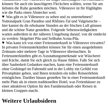
können Sie auch ein lauschigeres Fleckchen wählen, wenn Sie am
liebsten die Ruhe genießen möchten. Villeneuve ist für Highlights
wie die Parks einen Abstecher wert.
Was gibt es in Villeneuve zu sehen und zu unternehmen?
Nationalpark Gran Paradiso und Rhêmes-Tal und Valgrisenche –
hier kannst du dir erholsame Stunden an der frischen Luft gönnen
und die schöne Natur genießen. Folgende Sehenswürdigkeiten
warten außerdem in der näheren Umgebung darauf, von dir entdeckt
zu werden: Skigebiet Pila und Seilbahn Aosta-Pila.
Was kann ich von einer Ferienunterkunft in Villeneuve erwarten?
In privaten Ferienunterkünften können Sie für einen ausgedehnten
Zeitraum oder mehrere Tage in Villeneuve übernachten. In
Ferienunterkünften gibt es Ausstattungsmerkmale wie Wäscherei
und Küche, damit Sie sich gleich zu Hause fühlen. Falls Sie sich
über Sauberkeit Gedanken machen, kann eine Ferienunterkunft
ohne Gedrängel im Fahrstuhl und in der Lobby ein Gefühl von
Privatsphäre geben, und Ihnen trotzdem ein tolles Reiseerlebnis
ermöglichen. Darüber hinaus genießen Sie in einer Ferienunterkunft
mehr Platz als in einem traditionellen Hotel, was Ferienhäuser zu
einer attraktiven Option für den Familienurlaub oder Reisen in
kleinen Gruppen macht.
Weitere Urlaubsideen