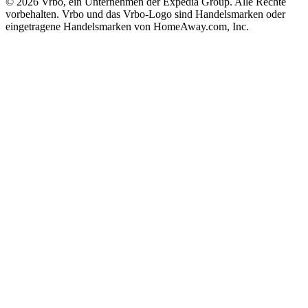
© 2026 Vrbo, ein Unternehmen der Expedia Group. Alle Rechte
vorbehalten. Vrbo und das Vrbo-Logo sind Handelsmarken oder
eingetragene Handelsmarken von HomeAway.com, Inc.