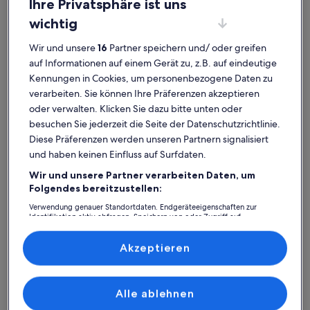
Ihre Privatsphäre ist uns
wichtig
Wir und unsere
16
Partner speichern und/ oder greifen
auf Informationen auf einem Gerät zu, z.B. auf eindeutige
Monterrey
Ferienunterkünfte nahe Hospital Regional del ISSSTE
Kennungen in Cookies, um personenbezogene Daten zu
verarbeiten. Sie können Ihre Präferenzen akzeptieren
Entdecke unsere Auswahl an privaten Ferienunterkünften nahe
oder verwalten. Klicken Sie dazu bitte unten oder
Hospital Regional del ISSSTE, in denen du dich ganz wie zu Hause
besuchen Sie jederzeit die Seite der Datenschutzrichtlinie.
fühlen kannst. Ganz gleich, ob du mit Freunden, Familie oder nur
Diese Präferenzen werden unseren Partnern signalisiert
mit deinem Vierbeiner unterwegs bist, Ferienunterkünfte bieten dir
all die Annehmlichkeiten, die dir für deinen Aufenthalt wichtig sind.
und haben keinen Einfluss auf Surfdaten.
Dazu gehören zum Beispiel ein Garten und ein Pool. Und auch wenn
Wir und unsere Partner verarbeiten Daten, um
du nach Raucheroptionen oder barrierearmen Optionen suchst,
Folgendes bereitzustellen:
steht dir ein vielfältiges Angebot zur Verfügung.
Verwendung genauer Standortdaten. Endgeräteeigenschaften zur
Identifikation aktiv abfragen. Speichern von oder Zugriff auf
Informationen auf einem Endgerät. Personalisierte Werbung und
Inhalte, Messung von Werbeleistung und der Performance von Inhalten,
Finde Unterkünfte ganz nach deinem
Zielgruppenforschung sowie Entwicklung und Verbesserung von
Akzeptieren
Angeboten.
Geschmack
Liste der Partner (Lieferanten)
Alle ablehnen
Suche nach Ferienhäusern
Suche nach Ferienwohnungen oder 
Suche nach 