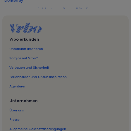
Monterrey
Ferienwohnungen in Monterrey Baseball Stadium
Ferienwohnungen in San Pedro Garza García
Vrbo erkunden
Unterkunft inserieren
Sorglos mit Vrbo™
Vertrauen und Sicherheit
Ferienhäuser und Urlaubsinspiration
Agenturen
Unternehmen
Über uns
Presse
Allgemeine Geschäftsbedingungen