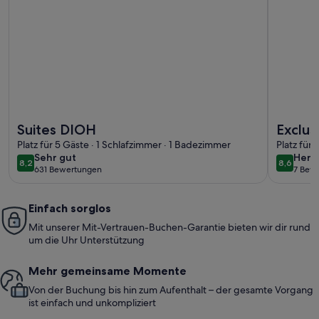
Weitere Infos zu Suites DIOH
Weitere In
Suites DIOH
Exclus
Platz für 5 Gäste · 1 Schlafzimmer · 1 Badezimmer
Platz für
sehr
herv
Sehr gut
Herv
8,2
8,6
8,2 von 10
8,6 von 
631 Bewertungen
7 Bew
gut
(631
(7
bewertungen)
bewe
Einfach sorglos
Mit unserer Mit-Vertrauen-Buchen-Garantie bieten wir dir rund
um die Uhr Unterstützung
Mehr gemeinsame Momente
Von der Buchung bis hin zum Aufenthalt – der gesamte Vorgang
ist einfach und unkompliziert