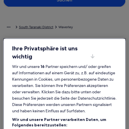
South Taranaki District
Waverley
Stöbere in unserer Auswahl an 7 Ferienhäusern und anderen
Ihre Privatsphäre ist uns
Ferienunterkünften in Waverley, die für deinen Urlaub wie
geschaffen sind. Ferienhäuser und -wohnungen bieten dir für
wichtig
deinen Aufenthalt alles, worauf es ankommt, wie zum Beispiel eine
Klimaanlage und einen Pool. Und auch wenn du Optionen zur
Wir und unsere
16
Partner speichern und/ oder greifen
Barrierefreiheit oder bezüglich der Rauchpräferenzen suchst, steht
auf Informationen auf einem Gerät zu, z.B. auf eindeutige
dir ein vielfältiges Angebot zur Verfügung.
Kennungen in Cookies, um personenbezogene Daten zu
verarbeiten. Sie können Ihre Präferenzen akzeptieren
oder verwalten. Klicken Sie dazu bitte unten oder
Finde Unterkünfte ganz nach deinem
besuchen Sie jederzeit die Seite der Datenschutzrichtlinie.
Geschmack
Diese Präferenzen werden unseren Partnern signalisiert
und haben keinen Einfluss auf Surfdaten.
Suche nach Ferienhäusern
Suche nach Ferienwohnungen oder 
Suche nach 
Wir und unsere Partner verarbeiten Daten, um
Folgendes bereitzustellen: