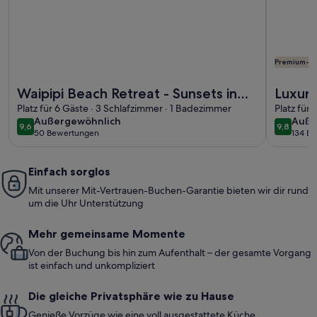
Premium-G
Weitere Infos zu Waipipi Beach Retreat - Sunsets in the hot t
Weitere I
Waipipi Beach Retreat - Sunsets in
Luxuri
the hot tub and strolls on the
Platz für 6 Gäste · 3 Schlafzimmer · 1 Badezimmer
Platz für
außergewöhnlich
auße
Außergewöhnlich
Auße
beach...
9,6
9,8
9,6 von 10
9,8 von 
50 Bewertungen
134 B
(50
(134
bewertungen)
bewe
Einfach sorglos
Mit unserer Mit-Vertrauen-Buchen-Garantie bieten wir dir rund
um die Uhr Unterstützung
Mehr gemeinsame Momente
Von der Buchung bis hin zum Aufenthalt – der gesamte Vorgang
ist einfach und unkompliziert
Die gleiche Privatsphäre wie zu Hause
Genieße Vorzüge wie eine voll ausgestattete Küche,