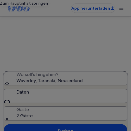
Zum Hauptinhalt springen
App herunterladen
Ferienwohnungen & Ferienhäuser
in Waverley
Wir haben 11 Ferienunterkünfte gefunden. Bitte gib
deinen Reisezeitraum an, um die Verfügbarkeit zu
prüfen.
Wo soll’s hingehen?
Waverley, Taranaki, Neuseeland
Daten
Gäste
2 Gäste
Suchen