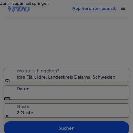
Zum Hauptinhalt springen
App herunterladen
Ferienunterkünfte nahe Idre Fjäll
Wir haben 65 Ferienunterkünfte gefunden. Bitte gib
deinen Reisezeitraum an, um die Verfügbarkeit zu
prüfen.
Wo soll’s hingehen?
Idre Fjäll, Idre, Landeskreis Dalarna, Schweden
Daten
Gäste
2 Gäste
Suchen