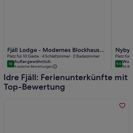
Weitere Infos zu Fjäll Lodge - Modernes Blockhaus mit Sau
Weitere I
Fjäll Lodge - Modernes Blockhaus
Nybyg
mit Sauna, Kamin und 4
Platz für 10 Gäste · 4 Schlafzimmer · 2 Badezimmer
Platz für
außergewöhnlich
wund
Außergewöhnlich
Wund
Schlafzimmern
10
9,0
10 von 10
9,0 von 
4 externe Bewertungen
56 Be
(56
Idre Fjäll: Ferienunterkünfte mit
bewe
Top-Bewertung
Weitere Infos zu Gemütliches Haus in Särna mit Sauna