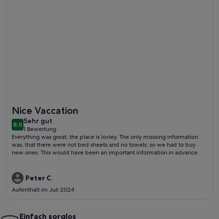
Weitere Infos zu Gemütliches Haus in Särna mit Sauna
Nice Vaccation
sehr
Sehr gut
8,0
8,0 von 10
1 Bewertung
gut
(1
Everything was great, the place is lovley. The only misssing information
bewertung)
was, that there were not bed sheets and no towels, so we had to buy
new ones. This would have been an important information in advance
Peter C.
Aufenthalt im Juli 2024
Einfach sorglos