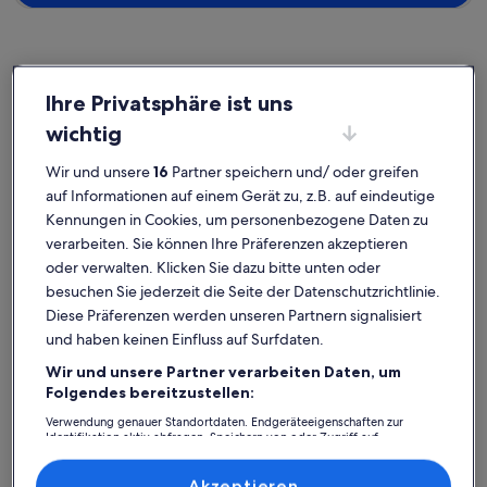
Ihre Privatsphäre ist uns
Idre
Ferienunterkünfte nahe Idre Fjäll
wichtig
Entdecke unsere Auswahl an privaten Ferienunterkünften nahe Idre
Wir und unsere
16
Partner speichern und/ oder greifen
Fjäll, die perfekt für deinen Aufenthalt sind. Egal, ob du mit
auf Informationen auf einem Gerät zu, z.B. auf eindeutige
Familien, Freunden oder Haustieren unterwegs bist,
Kennungen in Cookies, um personenbezogene Daten zu
Ferienunterkünfte erwarten dich und deine Lieben mit
Annehmlichkeiten, die keine Wünsche offenlassen. Dazu gehören
verarbeiten. Sie können Ihre Präferenzen akzeptieren
zum Beispiel Parken und ein Pool. Was du dir also auch vorstellst, du
oder verwalten. Klicken Sie dazu bitte unten oder
findest bestimmt genau die Art von Unterkunft, die all deine
besuchen Sie jederzeit die Seite der Datenschutzrichtlinie.
Bedürfnisse erfüllt – das Angebot bei uns ist vielfältig und umfasst
Diese Präferenzen werden unseren Partnern signalisiert
barrierearme oder Nichtraucheroptionen.
und haben keinen Einfluss auf Surfdaten.
Wir und unsere Partner verarbeiten Daten, um
Folgendes bereitzustellen:
Finde Unterkünfte ganz nach deinem
Verwendung genauer Standortdaten. Endgeräteeigenschaften zur
Geschmack
Identifikation aktiv abfragen. Speichern von oder Zugriff auf
Informationen auf einem Endgerät. Personalisierte Werbung und
Inhalte, Messung von Werbeleistung und der Performance von Inhalten,
Suche nach Ferienhäusern
Suche nach Ferienwohnungen oder 
Suche nach 
Zielgruppenforschung sowie Entwicklung und Verbesserung von
Akzeptieren