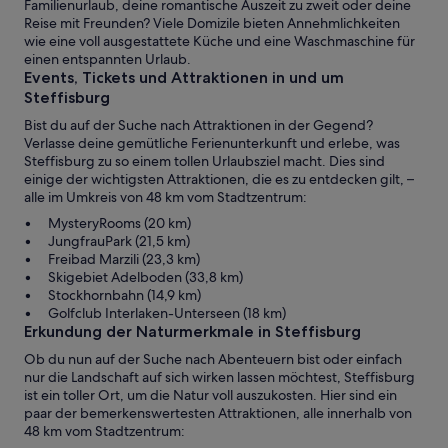
Familienurlaub, deine romantische Auszeit zu zweit oder deine
Reise mit Freunden? Viele Domizile bieten Annehmlichkeiten
wie eine voll ausgestattete Küche und eine Waschmaschine für
einen entspannten Urlaub.
Events, Tickets und Attraktionen in und um
Steffisburg
Bist du auf der Suche nach Attraktionen in der Gegend?
Verlasse deine gemütliche Ferienunterkunft und erlebe, was
Steffisburg zu so einem tollen Urlaubsziel macht. Dies sind
einige der wichtigsten Attraktionen, die es zu entdecken gilt, –
alle im Umkreis von 48 km vom Stadtzentrum:
MysteryRooms (20 km)
JungfrauPark (21,5 km)
Freibad Marzili (23,3 km)
Skigebiet Adelboden (33,8 km)
Stockhornbahn (14,9 km)
Golfclub Interlaken-Unterseen (18 km)
Erkundung der Naturmerkmale in Steffisburg
Ob du nun auf der Suche nach Abenteuern bist oder einfach
nur die Landschaft auf sich wirken lassen möchtest, Steffisburg
ist ein toller Ort, um die Natur voll auszukosten. Hier sind ein
paar der bemerkenswertesten Attraktionen, alle innerhalb von
48 km vom Stadtzentrum: