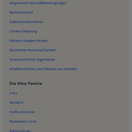
Ferienwohnungen in Stockhorn Arena
Allgemeine Geschäftsbedingungen
Ferienwohnungen in Kanton Bern
Barrierefreiheit
Ferienwohnungen in Bleiken bei Oberdiessbach
Datenschutzrichtlinie
Ferienwohnungen in Heimenschwand
Cookie-Erklärung
Ferienwohnungen in Schloss Schadau
Melden illegaler Inhalte
Ferienwohnungen in Thun-Panorama
Rechtliche Hinweise/Kontakt
Ferienwohnungen in Schweizer Armeemuseum
Verantwortlicher Eigentümer
Ferienwohnungen in Hilterfingen
Inhaltsrichtlinien und Melden von Inhalten
Ferienwohnungen in Oberhofen am Thunersee
Ferienwohnungen in Thun
Die Vrbo-Familie
Ferienwohnungen in Thun Fährterminal
Vrbo
Ferienunterkünfte mit Pool in Bezirk Thun
Abritel.fr
FeWo-direkt.de
Bookabach.co.nz
Stayz.com.au