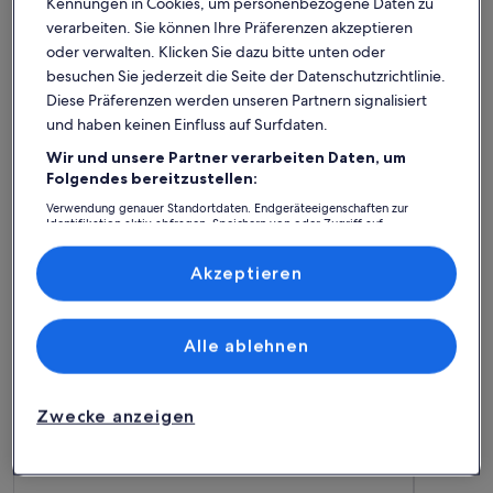
Kennungen in Cookies, um personenbezogene Daten zu
verarbeiten. Sie können Ihre Präferenzen akzeptieren
oder verwalten. Klicken Sie dazu bitte unten oder
besuchen Sie jederzeit die Seite der Datenschutzrichtlinie.
Diese Präferenzen werden unseren Partnern signalisiert
und haben keinen Einfluss auf Surfdaten.
Wir und unsere Partner verarbeiten Daten, um
Folgendes bereitzustellen:
Ferienhaus
Ferienwohnung/Apartment
Ferienhütt
Verwendung genauer Standortdaten. Endgeräteeigenschaften zur
Identifikation aktiv abfragen. Speichern von oder Zugriff auf
Informationen auf einem Endgerät. Personalisierte Werbung und
Steffisburg: Finde deine
Inhalte, Messung von Werbeleistung und der Performance von Inhalten,
Zielgruppenforschung sowie Entwicklung und Verbesserung von
Akzeptieren
perfekte Unterkunft
Angeboten.
Liste der Partner (Lieferanten)
Weitere Infos zu Beautiful apartment with plenty of space f
Weitere I
Alle ablehnen
Zwecke anzeigen