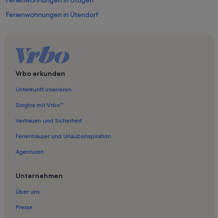
Ferienwohnungen in Uttigen
Ferienwohnungen in Ütendorf
Ferienwohnungen in Amsoldingen
Ferienwohnungen in Buchholterberg
Ferienwohnungen in Fahrni
Ferienwohnungen in Goldiwil
Vrbo erkunden
Ferienwohnungen in Gwatt
Unterkunft inserieren
Ferienwohnungen in Heiligenschwendi
Sorglos mit Vrbo™
Ferienwohnungen in Heimberg
Vertrauen und Sicherheit
Ferienwohnungen in Hünibach
Ferienhäuser und Urlaubsinspiration
Ferienwohnungen in Schloss Hünegg
Agenturen
Ferienwohnungen in Kienersrüti
Ferienwohnungen in Schwendibach
Unternehmen
Ferienwohnungen in Thierachern
Über uns
Ferienwohnungen in Schadaupark
Presse