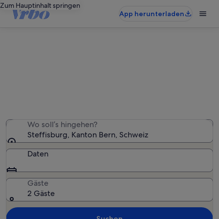
Zum Hauptinhalt springen
App herunterladen
Ferienwohnungen & Ferienhäuser
in Steffisburg
Wir haben 277 Ferienunterkünfte gefunden. Bitte gib
deinen Reisezeitraum an, um die Verfügbarkeit zu
prüfen.
Wo soll’s hingehen?
Steffisburg, Kanton Bern, Schweiz
Daten
Gäste
2 Gäste
Suchen