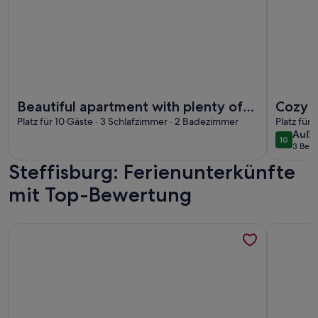
Weitere Infos zu Beautiful apartment with plenty of space f
Weitere I
Beautiful apartment with plenty of
Cozy a
space for groups, near Thun and
Platz für 10 Gäste · 3 Schlafzimmer · 2 Badezimmer
Bernes
Platz für
auße
Auße
Interlaken
10
10 von 1
3 Bew
(3
Steffisburg: Ferienunterkünfte
bewe
mit Top-Bewertung
Weitere Infos zu Beatenberg / Interlaken Luxuswohnung für
Weitere I