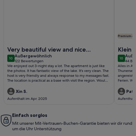
Premium-G
Weitere Infos zu Beatenberg / Interlaken Luxuswohnung für
Weitere I
Very beautiful view and nice
Klein 
außergewöhnlich
auße
apartment
Außergewöhnlich
Auße
10
10
10 von 10
10 von 1
122 Bewertungen
44 Be
(122
(44
We enjoyed out 3-night stay a lot. The apartment is just like
Alles in A
bewertungen)
bewe
the photos. It has fantastic view of the lake. It's very clean. The
Thunersee!
host is very friendly and always response to my messages fast.
angereist.
The location is practical as a base with visit the region. Would
Ferien. Wi
definitely come again if we will be visiting Jungfrau region
unsere Fami
again.
auch die R
Xin S.
Patri
zum Krabbe
Aufenthalt im Apr. 2025
Aufenthalt
auszubreit
Eigentümer
Durchgangst
Einfach sorglos
dem Kinde
See zu kom
Mit unserer Mit-Vertrauen-Buchen-Garantie bieten wir dir rund
um die Uhr Unterstützung