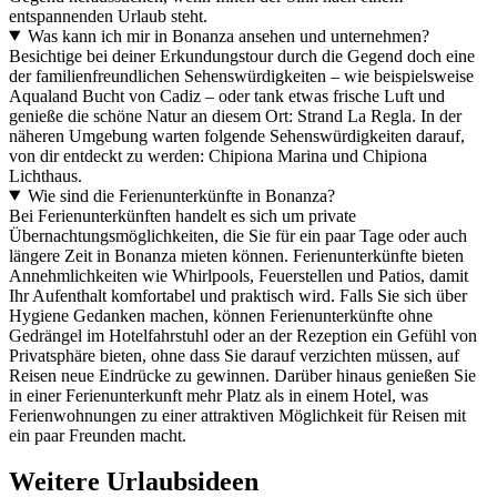
entspannenden Urlaub steht.
Was kann ich mir in Bonanza ansehen und unternehmen?
Besichtige bei deiner Erkundungstour durch die Gegend doch eine
der familienfreundlichen Sehenswürdigkeiten – wie beispielsweise
Aqualand Bucht von Cadiz – oder tank etwas frische Luft und
genieße die schöne Natur an diesem Ort: Strand La Regla. In der
näheren Umgebung warten folgende Sehenswürdigkeiten darauf,
von dir entdeckt zu werden: Chipiona Marina und Chipiona
Lichthaus.
Wie sind die Ferienunterkünfte in Bonanza?
Bei Ferienunterkünften handelt es sich um private
Übernachtungsmöglichkeiten, die Sie für ein paar Tage oder auch
längere Zeit in Bonanza mieten können. Ferienunterkünfte bieten
Annehmlichkeiten wie Whirlpools, Feuerstellen und Patios, damit
Ihr Aufenthalt komfortabel und praktisch wird. Falls Sie sich über
Hygiene Gedanken machen, können Ferienunterkünfte ohne
Gedrängel im Hotelfahrstuhl oder an der Rezeption ein Gefühl von
Privatsphäre bieten, ohne dass Sie darauf verzichten müssen, auf
Reisen neue Eindrücke zu gewinnen. Darüber hinaus genießen Sie
in einer Ferienunterkunft mehr Platz als in einem Hotel, was
Ferienwohnungen zu einer attraktiven Möglichkeit für Reisen mit
ein paar Freunden macht.
Weitere Urlaubsideen