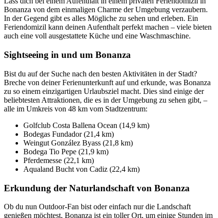
Lass dich bei einem Aufenthalt in einem privaten Feriendomizil in
Bonanza von dem einmaligen Charme der Umgebung verzaubern.
In der Gegend gibt es alles Mögliche zu sehen und erleben. Ein
Feriendomizil kann deinen Aufenthalt perfekt machen – viele bieten
auch eine voll ausgestattete Küche und eine Waschmaschine.
Sightseeing in und um Bonanza
Bist du auf der Suche nach den besten Aktivitäten in der Stadt?
Breche von deiner Ferienunterkunft auf und erkunde, was Bonanza
zu so einem einzigartigen Urlaubsziel macht. Dies sind einige der
beliebtesten Attraktionen, die es in der Umgebung zu sehen gibt, –
alle im Umkreis von 48 km vom Stadtzentrum:
Golfclub Costa Ballena Ocean (14,9 km)
Bodegas Fundador (21,4 km)
Weingut González Byass (21,8 km)
Bodega Tio Pepe (21,9 km)
Pferdemesse (22,1 km)
Aqualand Bucht von Cadiz (22,4 km)
Erkundung der Naturlandschaft von Bonanza
Ob du nun Outdoor-Fan bist oder einfach nur die Landschaft
genießen möchtest, Bonanza ist ein toller Ort, um einige Stunden im