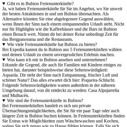
Gibt es in Bubion Ferienunterkünfte?
Ja, wir haben Ferienunterkünfte für Sie im Angebot, wo Sie unweit
der besten Attraktionen in und um Bubion übernachten. Als
Alternative könnten Sie eine abgelegenere Gegend auswählen,
wenn Ihnen der Sinn nach einem entspannenden Urlaub steht. Nicht
nur für Highlights wie die Kaffeehäuser und die Bars ist Bubion
einen Besuch wert. Nimm dir bei deiner Reise unbedingt Zeit für
das Bergpanorama und die Restaurants.
Wie viele Ferienunterkünfte hat Bubion zu bieten?
Bei Expedia kannst du in Bubion aus 5 Ferienunterkünften wählen
und deinen Urlaub zu einem unvergesslichen Erlebnis machen.
Was kann ich mir in Bubion ansehen und unternehmen?
Erkunde die Gegend, die auch für Familien mit Kindern einiges zu
bieten hat, darunter beispielsweise diese Sehenswürdigkeit:
Aquaola. Dir steht der Sinn nach Entspannung, frischer Luft und
schöner Natur? Das alles erwartet dich hier: Poqueira-Schlucht.
Folgende Sehenswürdigkeiten warten außerdem in der näheren
Umgebung darauf, von dir entdeckt zu werden: Casa Alpujarreña
und Mulhacén.
Wie sind die Ferienunterkünfte in Bubion?
Bei Ferienunterkünften handelt es sich um private
Übernachtungsmöglichkeiten, die Sie für ein paar Tage oder auch
längere Zeit in Bubion buchen können. In Ferienunterkünften finden
Sie Extras wie Möglichkeiten zum Wäschewaschen und Kochen,
sodass Sie sich genau wie zu Hause fühlen können. Falls Sie sich