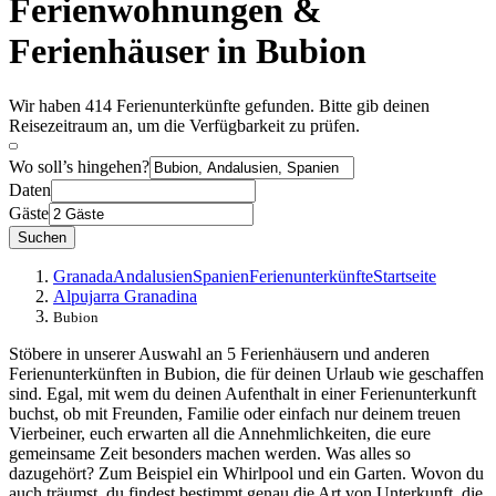
Ferienwohnungen &
Ferienhäuser in Bubion
Wir haben 414 Ferienunterkünfte gefunden. Bitte gib deinen
Reisezeitraum an, um die Verfügbarkeit zu prüfen.
Wo soll’s hingehen?
Daten
Gäste
Suchen
Granada
Andalusien
Spanien
Ferienunterkünfte
Startseite
Alpujarra Granadina
Bubion
Stöbere in unserer Auswahl an 5 Ferienhäusern und anderen
Ferienunterkünften in Bubion, die für deinen Urlaub wie geschaffen
sind. Egal, mit wem du deinen Aufenthalt in einer Ferienunterkunft
buchst, ob mit Freunden, Familie oder einfach nur deinem treuen
Vierbeiner, euch erwarten all die Annehmlichkeiten, die eure
gemeinsame Zeit besonders machen werden. Was alles so
dazugehört? Zum Beispiel ein Whirlpool und ein Garten. Wovon du
auch träumst, du findest bestimmt genau die Art von Unterkunft, die