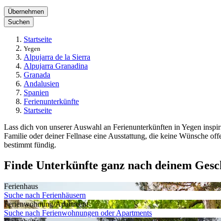
Übernehmen
Suchen
Startseite
Yegen
Alpujarra de la Sierra
Alpujarra Granadina
Granada
Andalusien
Spanien
Ferienunterkünfte
Startseite
Lass dich von unserer Auswahl an Ferienunterkünften in Yegen inspir
Familie oder deiner Fellnase eine Ausstattung, die keine Wünsche of
bestimmt fündig.
Finde Unterkünfte ganz nach deinem Ges
Ferienhaus
Suche nach Ferienhäusern
Ferienwohnung/Apartment
Suche nach Ferienwohnungen oder Apartments