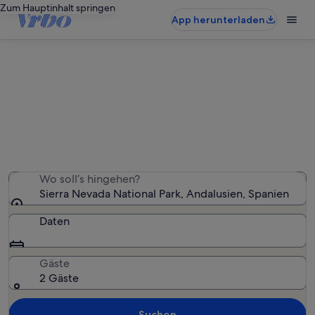
Zum Hauptinhalt springen
App herunterladen
Ferienwohnungen & Ferienhäuser
in Sierra Nevada National Park
Wir haben 1.600 Ferienunterkünfte gefunden. Bitte gib
deinen Reisezeitraum an, um die Verfügbarkeit zu
prüfen.
Wo soll’s hingehen?
Sierra Nevada National Park, Andalusien, Spanien
Daten
Gäste
2 Gäste
Suchen