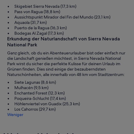
Skigebiet Sierra Nevada (17,3 km)
Pass von Ragua (18,8 km)
Aussichtspunkt Mirador del Fin del Mundo (23,1 km)
Aquaola (31,7 km)
Puerto de la Ragua (16,3 km)
Bodegas Al Zagal (17,3 km)
Erkundung der Naturlandschaft von Sierra Nevada
National Park
Ganz gleich, ob du ein Abenteuerurlauber bist oder einfach nur
die Landschaft genießen möchtest, in Sierra Nevada National
Park wirst du sicher die perfekte Kulisse für deinen Urlaub im
Grünen finden. Dies sind einige der bezauberndsten
Naturschönheiten, alle innerhalb von 48 km vom Stadtzentrum:
Siete Lagunas (8,6 km)
Mulhacén (9,5 km)
Enchanted Forest (12,3 km)
Poqueira-Schlucht (17,4 km)
Höhlenviertel von Guadix (25,3 km)
Los Cahorros (29,7 km)
Weniger