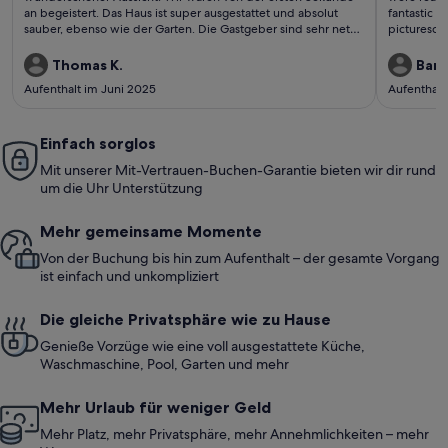
an begeistert. Das Haus ist super ausgestattet und absolut
fantastic b
sauber, ebenso wie der Garten. Die Gastgeber sind sehr nett,
picturesque
hilfsbereit und helfen gerne weiter. Absolute Empfehlung.
Granada an
garden wit
Thomas K.
Barb
for our fiv
Aufenthalt im Juni 2025
Aufenthalt
afternoons
was well m
mountains 
Einfach sorglos
without an
Jack were 
Mit unserer Mit-Vertrauen-Buchen-Garantie bieten wir dir rund
gave us ma
um die Uhr Unterstützung
really help
Mehr gemeinsame Momente
Von der Buchung bis hin zum Aufenthalt – der gesamte Vorgang
ist einfach und unkompliziert
Die gleiche Privatsphäre wie zu Hause
Genieße Vorzüge wie eine voll ausgestattete Küche,
Waschmaschine, Pool, Garten und mehr
Mehr Urlaub für weniger Geld
Mehr Platz, mehr Privatsphäre, mehr Annehmlichkeiten – mehr