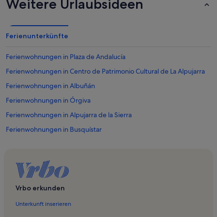
Weitere Urlaubsideen
Ferienunterkünfte
Ferienwohnungen in Plaza de Andalucía
Ferienwohnungen in Centro de Patrimonio Cultural de La Alpujarra
Ferienwohnungen in Albuñán
Ferienwohnungen in Órgiva
Ferienwohnungen in Alpujarra de la Sierra
Ferienwohnungen in Busquístar
Ferienwohnungen in Capileira
Ferienwohnungen in La Alpujarra
Ferienwohnungen in Lanjaron
Ferienwohnungen in Tor zu den Alpujarras
Vrbo erkunden
Ferienwohnungen in Mecina Bombaron
Unterkunft inserieren
Ferienwohnungen in Pampaneira