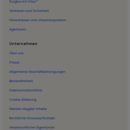
Sorglos mit Vrbo™
Ferienwohnungen in Verein Garten der Alpujarra
Vertrauen und Sicherheit
Ferienwohnungen in Ugíjar
Ferienhäuser und Urlaubsinspiration
Ferienwohnungen in Yegen
Agenturen
Ferienwohnungen in Alquife
Ferienwohnungen in Benalua de Guadix
Unternehmen
Ferienwohnungen in Cogollos de Guadix
Über uns
Ferienwohnungen in Diezma
Presse
Ferienwohnungen in Ferreira
Allgemeine Geschäftsbedingungen
Ferienwohnungen in Guadix Cave-Interpretationszentrum
Barrierefreiheit
Ferienwohnungen in Höhlenviertel von Guadix
Datenschutzrichtlinie
Ferienwohnungen in Puerto de la Ragua
Cookie-Erklärung
Ferienwohnungen in Burg La Calahorra
Melden illegaler Inhalte
Ferienwohnungen in Ferreirola
Rechtliche Hinweise/Kontakt
Ferienwohnungen in Badlands von Purullena
Verantwortlicher Eigentümer