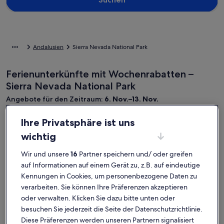
Andalusien
Sierra Nevada National Park
Ferienunterkünfte mit Wochenrabatten –
Sierra Nevada National Park
Angebote für den Zeitraum:
6. Nov.–13. Nov.
Bildergalerie
Landhaus Cortijo Buena Vista in Laroles - Alpujarra de Gran
Bilderga
Landhaus i
Ihre Privatsphäre ist uns
Außergewöhnlich
Außerg
9,8
(16 Bewertungen)
9,6
für
für
9,8 von 10, Außergewöhnlich, (16 Bewertungen)
9,6 von 10
wichtig
Landhaus Cortijo Buena Vista in Laroles -
Landhaus 
Landhaus
Landhau
Alpujarra de Granada
Ruhe und 
Wir und unsere
16
Partner speichern und/ oder greifen
Cortijo
ideal
Nevada
El Pinar
auf Informationen auf einem Gerät zu, z.B. auf eindeutige
Buena
für
Kennungen in Cookies, um personenbezogene Daten zu
Vista
Familien
Der
Der
2.537 €
660 €
Der
De
2.789 €
766
verarbeiten. Sie können Ihre Präferenzen akzeptieren
in
Preis
und
Preis
alte
alt
für 1 Villa, 7 Nächte
für 1 Ferienha
oder verwalten. Klicken Sie dazu bitte unten oder
beträgt
beträgt
Preis
Pre
Laroles
362 € pro Nacht
Mensche
94 € pro Nac
2.537 €.
660 €.
inkl. Steuern & Gebühren
war
inkl. Steuern
wa
besuchen Sie jederzeit die Seite der Datenschutzrichtlinie.
-
die
2.789 €,
766
Diese Präferenzen werden unseren Partnern signalisiert
9% Rabatt
14% Rabatt