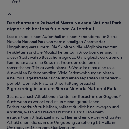
Wert
Das charmante Reiseziel Sierra Nevada National Park
eignet sich bestens für einen Aufenthalt
Lass dich bei einem Aufenthalt in einem Feriendomizil in Sierra
Nevada National Park von dem einmaligen Charme der
Umgebung verzaubern. Die Skipisten, die Möglichkeiten zum
Felsklettern und die Möglichkeiten zum Snowboarden sind in
dieser Stadt wahre Besuchermagnete. Ganz gleich, ob du einen
Familienurlaub, eine Reise mit Freunden oder einen
romantischen Trip zu zweit planst, FeWo-direkt hat eine tolle
Auswahl an Feriendomizilen. Viele Ferienwohnungen bieten
eine voll ausgestattete Küche und einen separaten Essbereich –
perfekt, wenn du Platz für Unterhaltung brauchst.
Sightseeing in und um Sierra Nevada National Park
Suchst du nach Attraktionen für deinen Besuch in der Gegend?
Auch wenn es verlockend ist, in deiner gemütlichen
Ferienunterkunft zu bleiben, solltest du dich hinauswagen und
erkunde, was Sierra Nevada National Park zu so einem
einzigartigen Urlaubsziel macht. Hier sind einige der wichtigsten
Attraktionen, die es in der Umgebung zu sehen gibt, – alle im
Umkreis von 48 km vom Stadtzentrum: