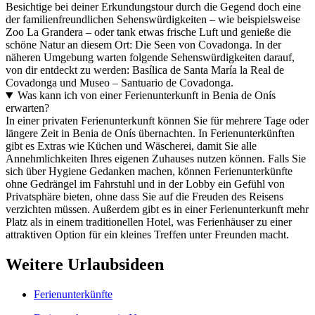
Besichtige bei deiner Erkundungstour durch die Gegend doch eine
der familienfreundlichen Sehenswürdigkeiten – wie beispielsweise
Zoo La Grandera – oder tank etwas frische Luft und genieße die
schöne Natur an diesem Ort: Die Seen von Covadonga. In der
näheren Umgebung warten folgende Sehenswürdigkeiten darauf,
von dir entdeckt zu werden: Basílica de Santa María la Real de
Covadonga und Museo – Santuario de Covadonga.
Was kann ich von einer Ferienunterkunft in Benia de Onís
erwarten?
In einer privaten Ferienunterkunft können Sie für mehrere Tage oder
längere Zeit in Benia de Onís übernachten. In Ferienunterkünften
gibt es Extras wie Küchen und Wäscherei, damit Sie alle
Annehmlichkeiten Ihres eigenen Zuhauses nutzen können. Falls Sie
sich über Hygiene Gedanken machen, können Ferienunterkünfte
ohne Gedrängel im Fahrstuhl und in der Lobby ein Gefühl von
Privatsphäre bieten, ohne dass Sie auf die Freuden des Reisens
verzichten müssen. Außerdem gibt es in einer Ferienunterkunft mehr
Platz als in einem traditionellen Hotel, was Ferienhäuser zu einer
attraktiven Option für ein kleines Treffen unter Freunden macht.
Weitere Urlaubsideen
Ferienunterkünfte