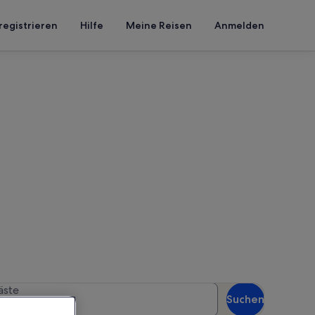
registrieren
Hilfe
Meine Reisen
Anmelden
guineguín
n Reisezeitraum an, um die
äste
Suchen
Gäste