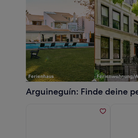
Ferienhaus
Ferienwohnung/
Arguineguín: Finde deine p
Weitere Informationen zu Palmera Sea View, werd
Weitere Inf