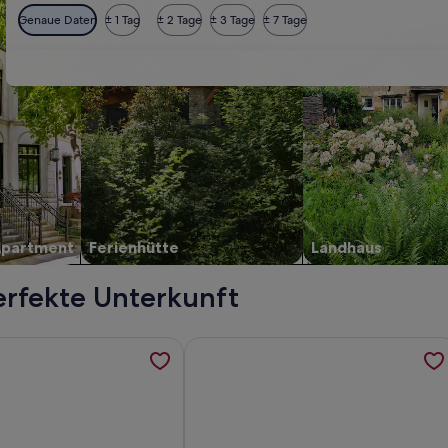
Genaue Daten
± 1 Tag
± 2 Tage
± 3 Tage
± 7 Tage
Apartment
Ferienhütte
Landhaus
erfekte Unterkunft
en in einem neuen Tab geöffnet
ormationen zu 3 bedroom apartment in Arguineguín - Comfort
Weitere Informationen zu Arguinegu