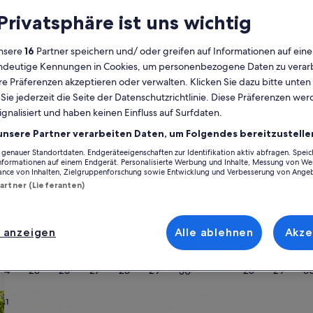
 Privatsphäre ist uns wichtig
Kalender
Derzeit
nsere
16
Partner speichern und/ oder greifen auf Informationen auf ein
August 2026
werden
eindeutige Kennungen in Cookies, um personenbezogene Daten zu verarb
die
e Präferenzen akzeptieren oder verwalten. Klicken Sie dazu bitte unten
Monate
Montag
Dienstag
Mittwoch
Donnerstag
Freitag
Samstag
Sonntag
Montag
Die
Mo
Di
Mi
Do
Fr
Sa
So
Mo
Di
ie jederzeit die Seite der Datenschutzrichtlinie. Diese Präferenzen we
August
ignalisiert und haben keinen Einfluss auf Surfdaten.
2026
unsere Partner verarbeiten Daten, um Folgendes bereitzustelle
und
1
1
2
2
Las Palmas
Comarca Sur
Mogan
Arguineguín
September
enauer Standortdaten. Endgeräteeigenschaften zur Identifikation aktiv abfragen. Spei
Informationen auf einem Endgerät. Personalisierte Werbung und Inhalte, Messung von We
2026
ance von Inhalten, Zielgruppenforschung sowie Entwicklung und Verbesserung von Ange
3
4
5
6
7
8
7
8
9
9
nd anderen Ferienunterkünften in Arguineguín findest du mit Sicherhei
angezeigt.
Partner (Lieferanten)
sstattung, die keine Wünsche offenlässt, wie WLAN und einen Whirlpool. 
dermanns Erwartungen gerecht wird – das Angebot bei uns ist vielfältig
10
11
12
13
14
15
14
15
1
16
 anzeigen
Alle ablehnen
Akze
17
18
19
20
21
22
21
22
2
23
ach deinem Geschmack
24
25
26
27
28
29
28
29
3
30
wohnungen oder Apartments
Suche nach Ferienhütten
Suche nach Landhäu
31