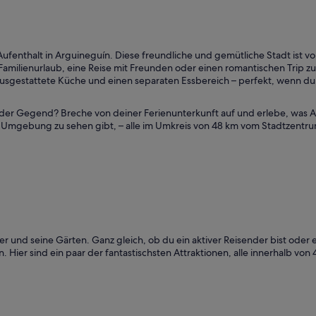
nthalt in Arguineguín. Diese freundliche und gemütliche Stadt ist vor a
amilienurlaub, eine Reise mit Freunden oder einen romantischen Trip zu 
ausgestattete Küche und einen separaten Essbereich – perfekt, wenn du 
der Gegend? Breche von deiner Ferienunterkunft auf und erlebe, was 
der Umgebung zu sehen gibt, – alle im Umkreis von 48 km vom Stadtzentr
und seine Gärten. Ganz gleich, ob du ein aktiver Reisender bist oder ei
en. Hier sind ein paar der fantastischsten Attraktionen, alle innerhalb v