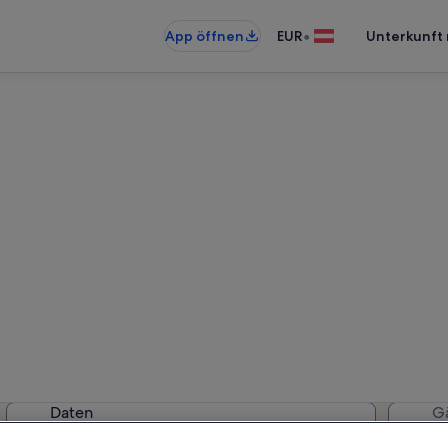
•
App öffnen
EUR
Unterkunft 
hnungen & Ferienhäuser in Ar
erkünfte gefunden. Bitte gib deine
Verfügbarkeit zu prüfen.
Daten
G
2 