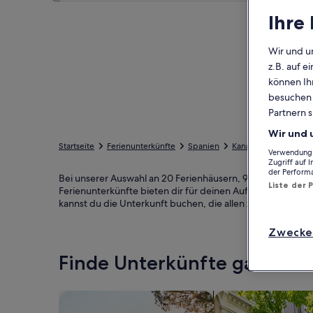
Ihre
Wir und u
z.B. auf 
können Ihr
besuchen S
Partnern s
Wir und 
Startseite
Ferienunterkünfte
Spanien
Kanarische Inseln
Verwendung g
Zugriff auf 
der Perform
Bei unserer Auswahl an 20 Ferienhäusern, 98 Apartments u
Liste der 
Ferienunterkünfte bieten dir für deinen Aufenthalt eine Au
kannst du die Unterkunft buchen, die allen zusagt und je
Zwecke
Finde Unterkünfte ganz n
Suche nach Ferienhäusern
Suche nach Ferien