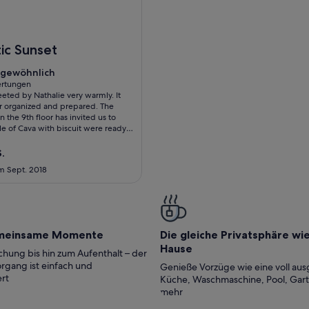
lärer Aussicht
 DIREKT AUF DEM STRAND MIT DEM ELEVATOR MIT DEN S
ic Sunset
gewöhnlich
gewöhnlich
ertungen
eted by Nathalie very warmly. It
tungen)
er organized and prepared. The
 the 9th floor has invited us to
tle of Cava with biscuit were ready
r opening the curtains, the expanse
tic surprised us. The TV even had
S.
grams and the WLAN worked very
im Sept. 2018
tchen is equipped with practical
The bathroom is designed according
mstances. The lift was convenient to
each. Sun loungers, parasols and
owels were available.There are
ants nearby and there is a bus, taxi
meinsame Momente
Die gleiche Privatsphäre wi
 for other activities. We enjoyed it
Hause
nd can recommend it with a good
hung bis hin zum Aufenthalt – der
We would like to thank Nathalie for
rgang ist einfach und
Genieße Vorzüge wie eine voll aus
yle and to lock her in our hearts.
rt
Küche, Waschmaschine, Pool, Gar
gs from Switzerland Rolf and Lucie.
mehr