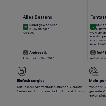
Foto von Modernes Strandapartment mit spektaku
Foto von
Alles Bestens
Fantast
außergewöhnlich
außer
Außergewöhnlich
Außer
10
10
10 von 10
10 von 10
12 Bewertungen
13 Bew
(12
(13
Alles OK
We were gre
bewertungen)
bewer
was all sup
apartment on
relax. A bot
for us! Afte
of the Atlan
Andreas S.
Rolf 
German pro
Aufenthalt im Dez. 2023
Aufenthalt 
well. The ki
facilities. 
to the circu
get to the b
large bath t
many restaur
Einfach sorglos
Mehr ge
or rental car
very much a
Mit unserer Mit-Vertrauen-Buchen-Garantie
Von der Buc
conscience. 
bieten wir dir rund um die Uhr Unterstützung
gesamte Vo
her lovely st
unkomplizie
Dear Greetin