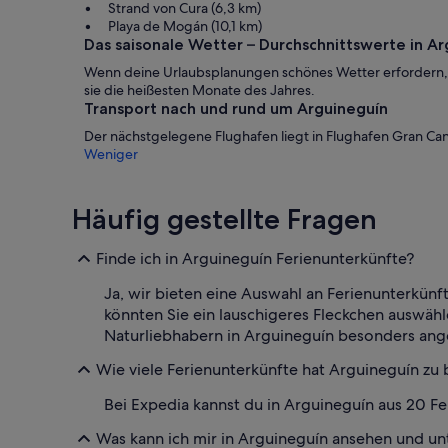
Strand von Cura (6,3 km)
Playa de Mogán (10,1 km)
Das saisonale Wetter – Durchschnittswerte in A
Wenn deine Urlaubsplanungen schönes Wetter erfordern, 
sie die heißesten Monate des Jahres.
Transport nach und rund um Arguineguín
Der nächstgelegene Flughafen liegt in Flughafen Gran Can
Weniger
Häufig gestellte Fragen
Finde ich in Arguineguín Ferienunterkünfte?
Ja, wir bieten eine Auswahl an Ferienunterkünft
könnten Sie ein lauschigeres Fleckchen auswäh
Naturliebhabern in Arguineguín besonders angeta
Wie viele Ferienunterkünfte hat Arguineguín zu 
Bei Expedia kannst du in Arguineguín aus 20 F
Was kann ich mir in Arguineguín ansehen und u