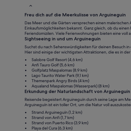
Freu dich auf die Meerkulisse von Arguineguín
Das Meer und die Gärten versprechen einen malerischen Aufe
Einkaufsmöglichkeiten bekannt. Ganz gleich, ob du einen F
Feriendomizilen. Viele Ferienwohnungen bieten eine voll 
Sightseeing in und um Arguineguín
Suchst du nach Sehenswürdigkeiten für deinen Besuch in 
Hier sind einige der wichtigsten Attraktionen, die es in 
Salobre Golf Resort (4,6 km)
Anfi Tauro Golf (5,6 km)
Golfplatz Maspalomas (8,9 km)
Lago Taurito Water Park (9,1 km)
Themenpark Angry Birds (4 km)
Aqualand Maspalomas (Wasserpark) (8 km)
Erkundung der Naturlandschaft von Arguineguín
Reisende begeistert Arguineguín durch seine Lage am Meer 
Arguineguín ist ein toller Ort, um die Natur voll auszukost
Strand Arguineguín (1,2 km)
Strand von Anfi (1,7 km)
Strand von Puerto Rico (3,9 km)
Playa del Cura (6,3 km)