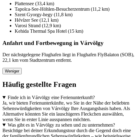
Plattensee (33,4 km)
Tapolca-See-Höhlen-Besucherzentrum (11,2 km)
Szent Gyorgy-hegy (11,8 km)
Hévízer See (12,1 km)
Varosi Strand (12,9 km)
Kehida Thermal Spa Hotel (15 km)
Anfahrt und Fortbewegung in Várvölgy
Der nächstgelegene Flughafen liegt in Flughafen FlyBalaton (SOB),
22,1 km vom Stadtzentrum entfernt.
Weniger
Häufig gestellte Fragen
Finde ich in Várvölgy eine Ferienunterkunft?
Ja, wir bieten Ferienunterkünfte, wo Sie in der Nähe der beliebten
Sehenswürdigkeiten von Várvölgy Ihre Ausgangsbasis haben. Als
Alternative könnten Sie ein lauschigeres Fleckchen auswählen,
wenn Sie in erster Linie ausspannen möchten.
Was gibt es in Várvölgy zu sehen und zu unternehmen?
Besichtige bei deiner Erkundungstour durch die Gegend doch eine
der familienfreundlichen Sehenswürdigkeiten – wie beispielsweise