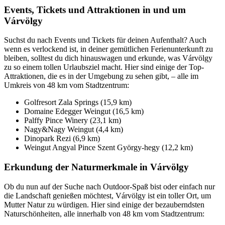
Events, Tickets und Attraktionen in und um
Várvölgy
Suchst du nach Events und Tickets für deinen Aufenthalt? Auch
wenn es verlockend ist, in deiner gemütlichen Ferienunterkunft zu
bleiben, solltest du dich hinauswagen und erkunde, was Várvölgy
zu so einem tollen Urlaubsziel macht. Hier sind einige der Top-
Attraktionen, die es in der Umgebung zu sehen gibt, – alle im
Umkreis von 48 km vom Stadtzentrum:
Golfresort Zala Springs (15,9 km)
Domaine Edegger Weingut (16,5 km)
Palffy Pince Winery (23,1 km)
Nagy&Nagy Weingut (4,4 km)
Dinopark Rezi (6,9 km)
Weingut Angyal Pince Szent György-hegy (12,2 km)
Erkundung der Naturmerkmale in Várvölgy
Ob du nun auf der Suche nach Outdoor-Spaß bist oder einfach nur
die Landschaft genießen möchtest, Várvölgy ist ein toller Ort, um
Mutter Natur zu würdigen. Hier sind einige der bezauberndsten
Naturschönheiten, alle innerhalb von 48 km vom Stadtzentrum: