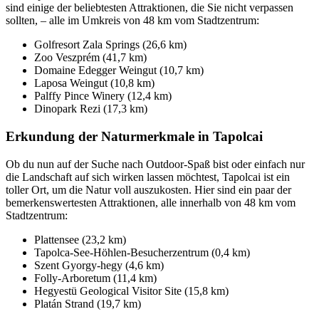
sind einige der beliebtesten Attraktionen, die Sie nicht verpassen
sollten, – alle im Umkreis von 48 km vom Stadtzentrum:
Golfresort Zala Springs (26,6 km)
Zoo Veszprém (41,7 km)
Domaine Edegger Weingut (10,7 km)
Laposa Weingut (10,8 km)
Palffy Pince Winery (12,4 km)
Dinopark Rezi (17,3 km)
Erkundung der Naturmerkmale in Tapolcai
Ob du nun auf der Suche nach Outdoor-Spaß bist oder einfach nur
die Landschaft auf sich wirken lassen möchtest, Tapolcai ist ein
toller Ort, um die Natur voll auszukosten. Hier sind ein paar der
bemerkenswertesten Attraktionen, alle innerhalb von 48 km vom
Stadtzentrum:
Plattensee (23,2 km)
Tapolca-See-Höhlen-Besucherzentrum (0,4 km)
Szent Gyorgy-hegy (4,6 km)
Folly-Arboretum (11,4 km)
Hegyestü Geological Visitor Site (15,8 km)
Platán Strand (19,7 km)