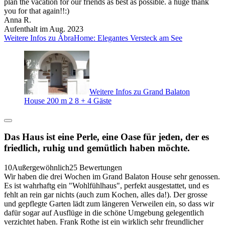
plan the vacation for our friends as best as possible. a huge thank
you for that again!!:)
Anna R.
Aufenthalt im Aug. 2023
Weitere Infos zu ÁbraHome: Elegantes Versteck am See
Weitere Infos zu Grand Balaton
House 200 m 2 8 + 4 Gäste
Das Haus ist eine Perle, eine Oase für jeden, der es
friedlich, ruhig und gemütlich haben möchte.
10
Außergewöhnlich
25 Bewertungen
Wir haben die drei Wochen im Grand Balaton House sehr genossen.
Es ist wahrhaftg ein "Wohlfühlhaus", perfekt ausgestattet, und es
fehlt an rein gar nichts (auch zum Kochen, alles da!). Der grosse
und gepflegte Garten lädt zum längeren Verweilen ein, so dass wir
dafür sogar auf Ausflüge in die schöne Umgebung gelegentlich
verzichtet haben. Frank Rothe ist ein wirklich sehr freundlicher