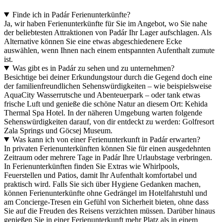
Finde ich in Padár Ferienunterkünfte?
Ja, wir haben Ferienunterkünfte für Sie im Angebot, wo Sie nahe
der beliebtesten Attraktionen von Padár Ihr Lager aufschlagen. Als
Alternative können Sie eine etwas abgeschiedenere Ecke
auswählen, wenn Ihnen nach einem entspannten Aufenthalt zumute
ist.
Was gibt es in Padár zu sehen und zu unternehmen?
Besichtige bei deiner Erkundungstour durch die Gegend doch eine
der familienfreundlichen Sehenswürdigkeiten – wie beispielsweise
AquaCity Wasserrutsche und Abenteuerpark – oder tank etwas
frische Luft und genieße die schöne Natur an diesem Ort: Kehida
Thermal Spa Hotel. In der näheren Umgebung warten folgende
Sehenswürdigkeiten darauf, von dir entdeckt zu werden: Golfresort
Zala Springs und Göcsej Museum.
Was kann ich von einer Ferienunterkunft in Padár erwarten?
In privaten Ferienunterkünften können Sie für einen ausgedehnten
Zeitraum oder mehrere Tage in Padár Ihre Urlaubstage verbringen.
In Ferienunterkünften finden Sie Extras wie Whirlpools,
Feuerstellen und Patios, damit Ihr Aufenthalt komfortabel und
praktisch wird. Falls Sie sich über Hygiene Gedanken machen,
können Ferienunterkünfte ohne Gedrängel im Hotelfahrstuhl und
am Concierge-Tresen ein Gefühl von Sicherheit bieten, ohne dass
Sie auf die Freuden des Reisens verzichten müssen. Darüber hinaus
genießen Sie in einer Ferienunterkunft mehr Platz als in einem