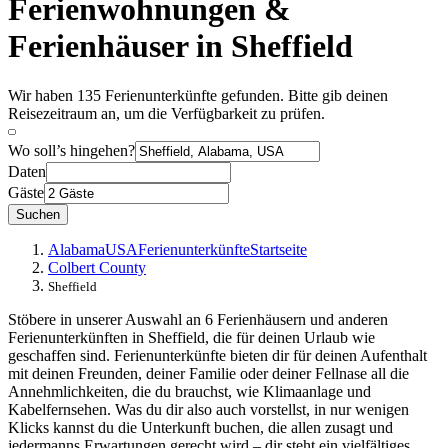
Ferienwohnungen &
Ferienhäuser in Sheffield
Wir haben 135 Ferienunterkünfte gefunden. Bitte gib deinen
Reisezeitraum an, um die Verfügbarkeit zu prüfen.
Wo soll’s hingehen?
Daten
Gäste
Suchen
Alabama
USA
Ferienunterkünfte
Startseite
Colbert County
Sheffield
Stöbere in unserer Auswahl an 6 Ferienhäusern und anderen
Ferienunterkünften in Sheffield, die für deinen Urlaub wie
geschaffen sind. Ferienunterkünfte bieten dir für deinen Aufenthalt
mit deinen Freunden, deiner Familie oder deiner Fellnase all die
Annehmlichkeiten, die du brauchst, wie Klimaanlage und
Kabelfernsehen. Was du dir also auch vorstellst, in nur wenigen
Klicks kannst du die Unterkunft buchen, die allen zusagt und
jedermanns Erwartungen gerecht wird – dir steht ein vielfältiges