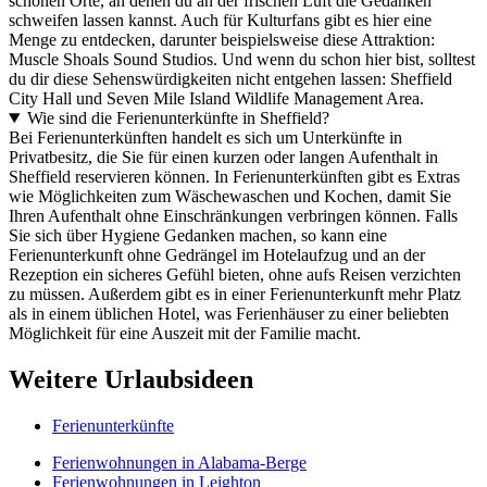
schönen Orte, an denen du an der frischen Luft die Gedanken
schweifen lassen kannst. Auch für Kulturfans gibt es hier eine
Menge zu entdecken, darunter beispielsweise diese Attraktion:
Muscle Shoals Sound Studios. Und wenn du schon hier bist, solltest
du dir diese Sehenswürdigkeiten nicht entgehen lassen: Sheffield
City Hall und Seven Mile Island Wildlife Management Area.
Wie sind die Ferienunterkünfte in Sheffield?
Bei Ferienunterkünften handelt es sich um Unterkünfte in
Privatbesitz, die Sie für einen kurzen oder langen Aufenthalt in
Sheffield reservieren können. In Ferienunterkünften gibt es Extras
wie Möglichkeiten zum Wäschewaschen und Kochen, damit Sie
Ihren Aufenthalt ohne Einschränkungen verbringen können. Falls
Sie sich über Hygiene Gedanken machen, so kann eine
Ferienunterkunft ohne Gedrängel im Hotelaufzug und an der
Rezeption ein sicheres Gefühl bieten, ohne aufs Reisen verzichten
zu müssen. Außerdem gibt es in einer Ferienunterkunft mehr Platz
als in einem üblichen Hotel, was Ferienhäuser zu einer beliebten
Möglichkeit für eine Auszeit mit der Familie macht.
Weitere Urlaubsideen
Ferienunterkünfte
Ferienwohnungen in Alabama-Berge
Ferienwohnungen in Leighton