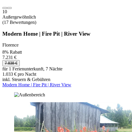
10
Außergewöhnlich
(17 Bewertungen)
Modern Home | Fire Pit | River View
Florence
8% Rabatt
7.231 €
7.838 €
für 1 Ferienunterkunft, 7 Nächte
1.033 € pro Nacht
inkl. Steuern & Gebühren
Modern Home | Fire Pit | River View