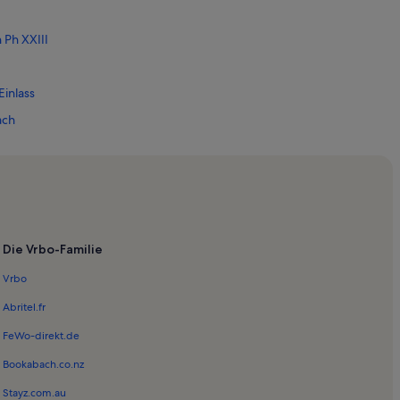
 Ph XXIII
inlass
ach
ach
olf Club
ne
Die Vrbo-Familie
The Sea
Vrbo
on Seagrove
Abritel.fr
Beach
FeWo-direkt.de
Bookabach.co.nz
Stayz.com.au