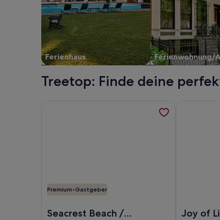
Ferienhaus
Ferienwohnung/
Treetop: Finde deine perfe
Weitere Informationen zu Seacrest Beach / Hidden
Weitere Info
Premium-Gastgeber
Foto von Seacrest Beach / Hidden Tides / Private 
Foto von Joy
Seacrest Beach /
Joy of L