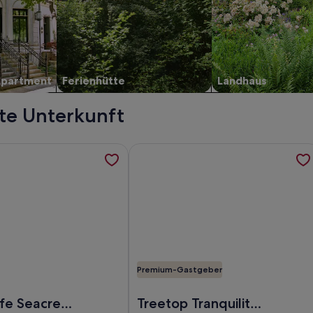
Apartment
Ferienhütte
Landhaus
kte Unterkunft
 Tides / Private Pool / Bunks, Bikes, Cornhole, Beach Bug, w
rmationen zu Joy of Life Seacrest 30A Florida, Pool, Beach 
Weitere Informationen zu Treetop T
Premium-Gastgeber
Pool / Bunks, Bikes, Cornhole, Beach Bug
 of Life Seacrest 30A Florida, Pool, Beach Tram
Foto von Treetop Tranquility | Fre
ife Seacrest
Treetop Tranquility |