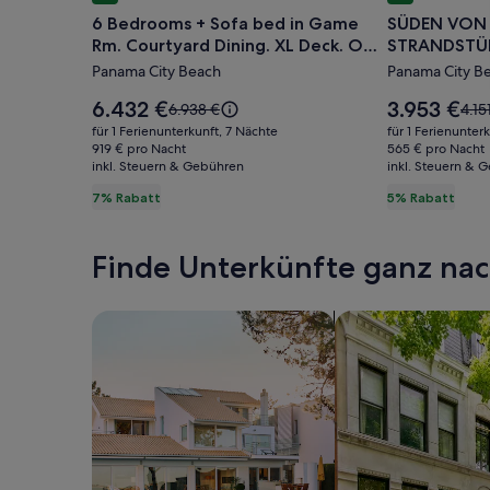
für
für
6 Bedrooms + Sofa bed in Game
SÜDEN VON 
6
SÜDEN
Rm. Courtyard Dining. XL Deck. Opp
STRANDSTÜH
Bedrooms
VON
Pool.Walk2beach
Panama City Beach
Panama City B
+
30A,
Sofa
2
Der
Der
6.432 €
3.953 €
Der
Der
6.938 €
4.15
bed
Preis
RUCKSÄCK
Preis
alte
alte
für 1 Ferienunterkunft, 7 Nächte
für 1 Ferienunter
beträgt
beträgt
Preis
Prei
in
919 € pro Nacht
STRANDST
565 € pro Nacht
6.432 €.
3.953 €.
inkl. Steuern & Gebühren
war
inkl. Steuern & 
war
Game
/
6.938 €,
4.15
7% Rabatt
5% Rabatt
Rm.
FREIE
siehe
sieh
Courtyard
FAHRRÄDE
weitere
weit
Informationen
Info
Dining.
Finde Unterkünfte ganz n
zum
zum
XL
Standardpreis.
Stan
Deck.
Suche nach Ferienhäusern
Suche nach Ferien
Opp
Pool.Walk2beach