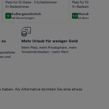
PERSONEN, NEU
Retreat • Share
Platz für 10 Gäste · 3 Schlafzimmer ·
Platz für 10 Gäste · 3 Sc
3+ Badezimmer
3+ Badezimmer
GEBAUTES HAUS IN
Pool + Private
GATED
Beach Access +
außergewöhnlich
wunderbar
Außergewöhnlich
Wunderbar
10
9,0
10 von 10
9,0 von 10
145 Bewertungen
28 Bewertungen
COMMUNITY,
Bikes | Pura Vida
(145
(28
bewertungen)
bewertungen)
ZUGANG ZUM
STRAND
e zu
Mehr Urlaub für weniger Geld
Mehr Platz, mehr Privatsphäre, mehr
Annehmlichkeiten – mehr Wert
gestattete
ten und
 haben. Als Alternative könnten Sie eine etwas