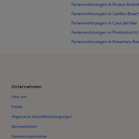
Ferienwohnungen in Riviera Strand
Ferienwohnungen in Carillon Beach
Ferienwohnungen in Casa del Mar
Ferienwohnungen in Piratenbucht E
Ferienwohnungen in Rosemary Be
Ferienwohnungen in Rosemary Be
Ferienwohnungen in Camp Creek G
Ferienwohnungen in Magnolia Du
Ferienwohnungen in Capistrano
Unternehmen
Ferienwohnungen in Ramsgate By 
Über uns
Ferienwohnungen in Emerald Hill
Ferienwohnungen in Die Palmen v
Presse
Ferienwohnungen in WaterSound 
Allgemeine Geschäftsbedingungen
Ferienwohnungen in Wasserrand
Barrierefreiheit
Datenschutzrichtlinie