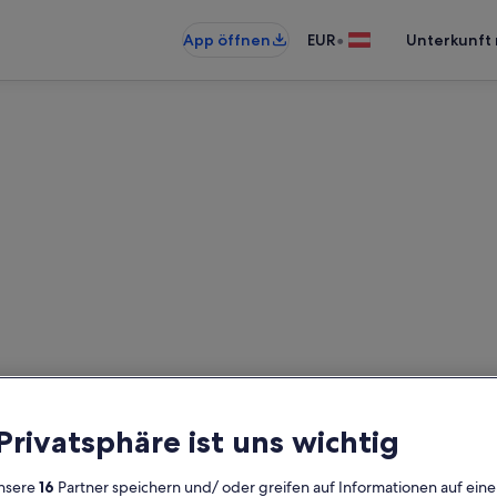
•
App öffnen
EUR
Unterkunft 
wohnungen & Ferienhäuser in 
rkünfte gefunden. Bitte gib dein
Verfügbarkeit zu prüfen.
 Privatsphäre ist uns wichtig
Daten
G
2 
nsere
16
Partner speichern und/ oder greifen auf Informationen auf ein