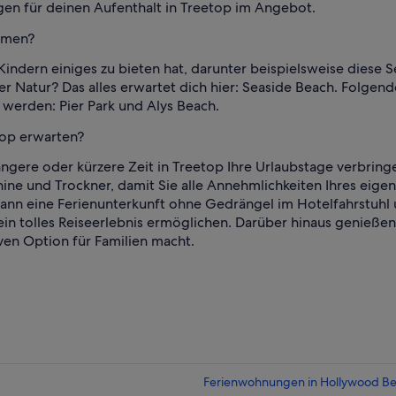
en für deinen Aufenthalt in Treetop im Angebot.
ehmen?
Kindern einiges zu bieten hat, darunter beispielsweise diese S
ner Natur? Das alles erwartet dich hier: Seaside Beach. Folg
werden: Pier Park und Alys Beach.
top erwarten?
ängere oder kürzere Zeit in Treetop Ihre Urlaubstage verbring
und Trockner, damit Sie alle Annehmlichkeiten Ihres eigenen
n eine Ferienunterkunft ohne Gedrängel im Hotelfahrstuhl 
n tolles Reiseerlebnis ermöglichen. Darüber hinaus genießen Si
iven Option für Familien macht.
Ferienwohnungen in Hollywood B