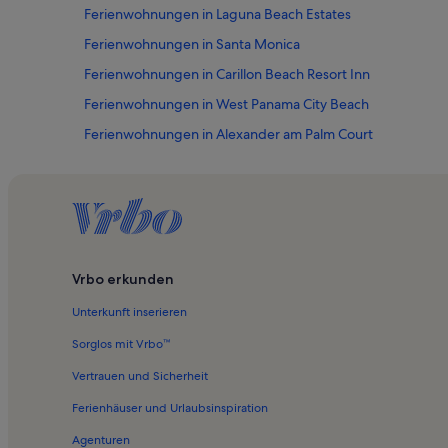
Ferienwohnungen in Laguna Beach Estates
Ferienwohnungen in Santa Monica
Ferienwohnungen in Carillon Beach Resort Inn
Ferienwohnungen in West Panama City Beach
Ferienwohnungen in Alexander am Palm Court
Ferienwohnungen in Inlet Beach
Ferienwohnungen in The Savannah
Ferienwohnungen in Gulf Mist
Ferienwohnungen in Mar-a-Lago
Vrbo erkunden
Ferienwohnungen in Magnolia Cottages am Meer
Unterkunft inserieren
Ferienwohnungen in Strandpromenade II
Ferienwohnungen in Die Bungalows in Seagrove
Sorglos mit Vrbo™
Ferienwohnungen in Watersound
Vertrauen und Sicherheit
Ferienwohnungen in Seacrest Strand
Ferienhäuser und Urlaubsinspiration
Agenturen