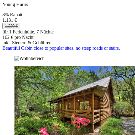
Young Harris
8% Rabatt
1.131 €
1.229 €
für 1 Ferienhütte, 7 Nächte
162 € pro Nacht
inkl. Steuern & Gebühren
Beautiful Cabin close to popular sites, no steep roads or stairs.