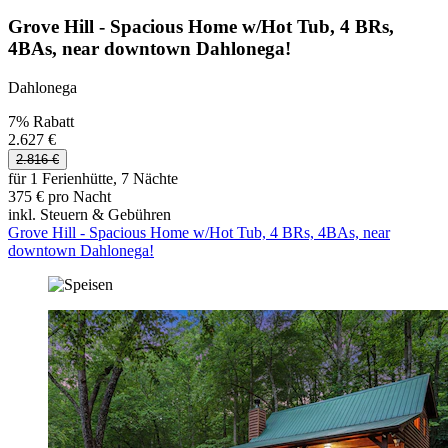
Grove Hill - Spacious Home w/Hot Tub, 4 BRs,
4BAs, near downtown Dahlonega!
Dahlonega
7% Rabatt
2.627 €
2.816 €
für 1 Ferienhütte, 7 Nächte
375 € pro Nacht
inkl. Steuern & Gebühren
Grove Hill - Spacious Home w/Hot Tub, 4 BRs, 4BAs, near
downtown Dahlonega!