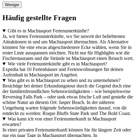
Weniger
Häufig gestellte Fragen
Gibt es in Machiasport Ferienunterkünfte?
Ja, wir bieten Ferienunterkünfte, wo Sie unweit der beliebtesten
Attraktionen in und um Machiasport übernachten. Als Alternative
könnten Sie eine etwas abgeschiedenere Ecke wählen, wenn Sie in
erster Linie ausspannen möchten. Nicht nur für Highlights wie die
Fischrestaurants und die Strände ist Machiasport einen Besuch wert.
Wie viele Ferienunterkünfte gibt es in Machiasport?
Expedia hat 10 Ferienhäuser und Ferienwohnungen für deinen
Aufenthalt in Machiasport im Angebot.
Was gibt es in Machiasport zu sehen und zu unternehmen?
Besichtige bei deiner Erkundungstour durch die Gegend doch eine
der familienfreundlichen Sehenswürdigkeiten – wie beispielsweise
Reversing Falls Park – oder tank etwas frische Luft und genieße die
schöne Natur an diesem Ort: Jasper Beach. In der näheren
Umgebung warten folgende Sehenswürdigkeiten darauf, von dir
entdeckt zu werden: Roque Bluffs State Park und The Bold Coast.
Was kann ich von einer Ferienunterkunft in Machiasport
erwarten?
In einer privaten Ferienunterkunft können Sie für längere Zeit oder
nur ein paar Tage in Machiasport übernachten. In