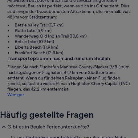
Aktivitäten bist oder einfach nur die Landschaft genießen
möchtest, Beulah ist perfekt, wenn es dich ins Grüne zieht. Dies
sind einige der bezauberndsten Attraktionen, alle innerhalb von
48 km vom Stadtzentrum:
Betsie Valley Trail (0,7 km)
Platte Lake (5,9 km)
Wanderweg Old Indian Trail (10,8 km)
Betsie Lake (10,9 km)
Elberta Beach (11,9 km)
Frankfort Beach (12,3 km)
Transportoptionen nach und rund um Beulah
Fliegen Sie nach Flughafen Manistee County-Blacker (MBL) zum
nächstgelegenen Flughafen, 41,7 km vom Stadtzentrum
entfernt. Wenn du für deinen Reiseplan keinen Flug finden
kannst, solltest du vielleicht nach Flughafen Cherry Capital (TVC)
fliegen, das 42,2 km entfernt ist.
Weniger
Häufig gestellte Fragen
Gibt es in Beulah Ferienunterkünfte?
Ja, wir bieten Ferienunterkünfte, wo Sie in der Nähe