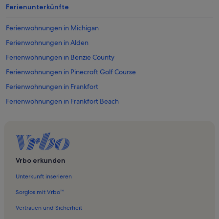
Ferienunterkünfte
Ferienwohnungen in Michigan
Ferienwohnungen in Alden
Ferienwohnungen in Benzie County
Ferienwohnungen in Pinecroft Golf Course
Ferienwohnungen in Frankfort
Ferienwohnungen in Frankfort Beach
Ferienwohnungen in Platte Lake
Ferienwohnungen in Interlochen Center for the Arts
Ferienwohnungen in Crystal Mountain Resort
Ferienwohnungen in Crystal Mountain
Vrbo erkunden
Ferienwohnungen in Traverse City Beach
Unterkunft inserieren
Ferienwohnungen in Duck Lake Peninsula
Sorglos mit Vrbo™
Ferienwohnungen in Traverse City
Vertrauen und Sicherheit
Ferienwohnungen in Bass Lake