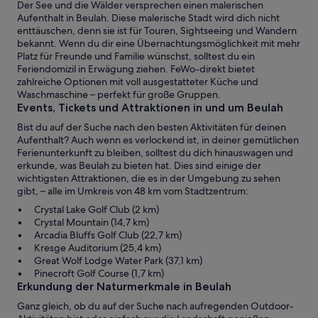
Der See und die Wälder versprechen einen malerischen
Aufenthalt in Beulah. Diese malerische Stadt wird dich nicht
enttäuschen, denn sie ist für Touren, Sightseeing und Wandern
bekannt. Wenn du dir eine Übernachtungsmöglichkeit mit mehr
Platz für Freunde und Familie wünschst, solltest du ein
Feriendomizil in Erwägung ziehen. FeWo-direkt bietet
zahlreiche Optionen mit voll ausgestatteter Küche und
Waschmaschine – perfekt für große Gruppen.
Events, Tickets und Attraktionen in und um Beulah
Bist du auf der Suche nach den besten Aktivitäten für deinen
Aufenthalt? Auch wenn es verlockend ist, in deiner gemütlichen
Ferienunterkunft zu bleiben, solltest du dich hinauswagen und
erkunde, was Beulah zu bieten hat. Dies sind einige der
wichtigsten Attraktionen, die es in der Umgebung zu sehen
gibt, – alle im Umkreis von 48 km vom Stadtzentrum:
Crystal Lake Golf Club (2 km)
Crystal Mountain (14,7 km)
Arcadia Bluffs Golf Club (22,7 km)
Kresge Auditorium (25,4 km)
Great Wolf Lodge Water Park (37,1 km)
Pinecroft Golf Course (1,7 km)
Erkundung der Naturmerkmale in Beulah
Ganz gleich, ob du auf der Suche nach aufregenden Outdoor-