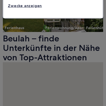
Zwecke anzeigen
Ferienhaus
Ferienwohnung/Apartment
Ferienhütt
Beulah – finde
Unterkünfte in der Nähe
von Top-Attraktionen