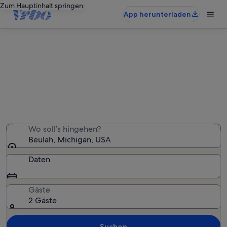
Zum Hauptinhalt springen
App herunterladen
Ferienwohnungen & Ferienhäuser
in Beulah
Wir haben 665 Ferienunterkünfte gefunden. Bitte gib
deinen Reisezeitraum an, um die Verfügbarkeit zu
prüfen.
Wo soll’s hingehen?
Beulah, Michigan, USA
Daten
Gäste
2 Gäste
Suchen