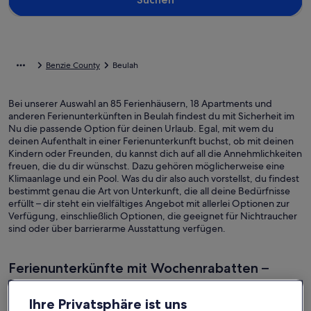
Benzie County
Beulah
Bei unserer Auswahl an 85 Ferienhäusern, 18 Apartments und
anderen Ferienunterkünften in Beulah findest du mit Sicherheit im
Nu die passende Option für deinen Urlaub. Egal, mit wem du
deinen Aufenthalt in einer Ferienunterkunft buchst, ob mit deinen
Kindern oder Freunden, du kannst dich auf all die Annehmlichkeiten
freuen, die du dir wünschst. Dazu gehören möglicherweise eine
Klimaanlage und ein Pool. Was du dir also auch vorstellst, du findest
bestimmt genau die Art von Unterkunft, die all deine Bedürfnisse
erfüllt – dir steht ein vielfältiges Angebot mit allerlei Optionen zur
Verfügung, einschließlich Optionen, die geeignet für Nichtraucher
sind oder über barrierarme Ausstattung verfügen.
Ferienunterkünfte mit Wochenrabatten –
Beulah
Ihre Privatsphäre ist uns
Angebote für den Zeitraum:
6. Nov.–13. Nov.