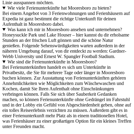
Linie ausspannen möchten.
Wie viele Ferienunterkünfte hat Mooresboro zu bieten?
Bei einem Angebot von 3 Ferienwohnungen und Ferienhäusern auf
Expedia ist ganz bestimmt die richtige Unterkunft für deinen
Aufenthalt in Mooresboro dabei.
Was kann ich mir in Mooresboro ansehen und unternehmen?
Honeysuckle Park und Lake Houser – hier kannst du dir erholsame
Stunden an der frischen Luft gönnen und die schöne Natur
genießen. Folgende Sehenswürdigkeiten warten außerdem in der
näheren Umgebung darauf, von dir entdeckt zu werden: Gardner-
Webb University und Ernest W. Spangler Football Stadium.
Wie sind die Ferienunterkünfte in Mooresboro?
Bei Ferienunterkünften handelt es sich um Unterkünfte in
Privatbesitz, die Sie für mehrere Tage oder länger in Mooresboro
buchen können. Zur Ausstattung von Ferienunterkünften gehören
Annehmlichkeiten wie Möglichkeiten zum Wäschewaschen und
Kochen, damit Sie Ihren Aufenthalt ohne Einschränkungen
verbringen können. Falls Sie sich über Sauberkeit Gedanken
machen, so können Ferienunterkünfte ohne Gedrängel im Fahrstuhl
und in der Lobby ein Gefühl von Abgeschiedenheit geben, ohne auf
ein tolles Reiseerlebnis verzichten zu müssen. Außerdem gibt es in
einer Ferienunterkunft mehr Platz als in einem traditionellen Hotel,
was Ferienhäuser zu einer großartigen Option für ein kleines Treffen
unter Freunden macht.