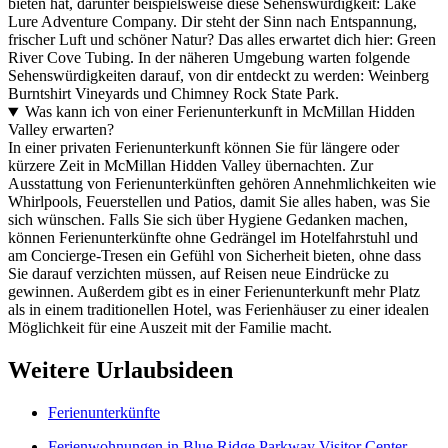
bieten hat, darunter beispielsweise diese Sehenswürdigkeit: Lake
Lure Adventure Company. Dir steht der Sinn nach Entspannung,
frischer Luft und schöner Natur? Das alles erwartet dich hier: Green
River Cove Tubing. In der näheren Umgebung warten folgende
Sehenswürdigkeiten darauf, von dir entdeckt zu werden: Weinberg
Burntshirt Vineyards und Chimney Rock State Park.
Was kann ich von einer Ferienunterkunft in McMillan Hidden
Valley erwarten?
In einer privaten Ferienunterkunft können Sie für längere oder
kürzere Zeit in McMillan Hidden Valley übernachten. Zur
Ausstattung von Ferienunterkünften gehören Annehmlichkeiten wie
Whirlpools, Feuerstellen und Patios, damit Sie alles haben, was Sie
sich wünschen. Falls Sie sich über Hygiene Gedanken machen,
können Ferienunterkünfte ohne Gedrängel im Hotelfahrstuhl und
am Concierge-Tresen ein Gefühl von Sicherheit bieten, ohne dass
Sie darauf verzichten müssen, auf Reisen neue Eindrücke zu
gewinnen. Außerdem gibt es in einer Ferienunterkunft mehr Platz
als in einem traditionellen Hotel, was Ferienhäuser zu einer idealen
Möglichkeit für eine Auszeit mit der Familie macht.
Weitere Urlaubsideen
Ferienunterkünfte
Ferienwohnungen in Blue Ridge Parkway Visitor Center