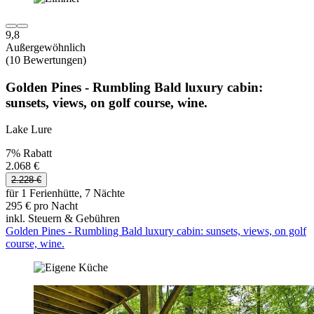
9,8
Außergewöhnlich
(10 Bewertungen)
Golden Pines - Rumbling Bald luxury cabin:
sunsets, views, on golf course, wine.
Lake Lure
7% Rabatt
2.068 €
2.228 €
für 1 Ferienhütte, 7 Nächte
295 € pro Nacht
inkl. Steuern & Gebühren
Golden Pines - Rumbling Bald luxury cabin: sunsets, views, on golf
course, wine.