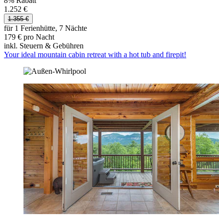
8% Rabatt
1.252 €
1.355 €
für 1 Ferienhütte, 7 Nächte
179 € pro Nacht
inkl. Steuern & Gebühren
Your ideal mountain cabin retreat with a hot tub and firepit!