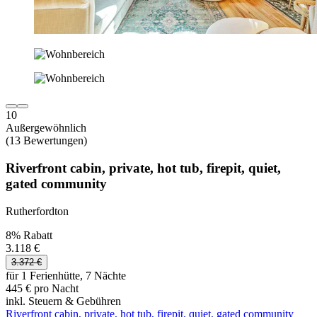
10
Außergewöhnlich
(13 Bewertungen)
Riverfront cabin, private, hot tub, firepit, quiet,
gated community
Rutherfordton
8% Rabatt
3.118 €
3.372 €
für 1 Ferienhütte, 7 Nächte
445 € pro Nacht
inkl. Steuern & Gebühren
Riverfront cabin, private, hot tub, firepit, quiet, gated community