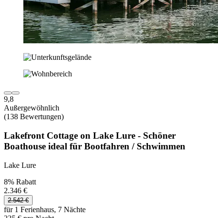
9,8
Außergewöhnlich
(138 Bewertungen)
Lakefront Cottage on Lake Lure - Schöner
Boathouse ideal für Bootfahren / Schwimmen
Lake Lure
8% Rabatt
2.346 €
2.542 €
für 1 Ferienhaus, 7 Nächte