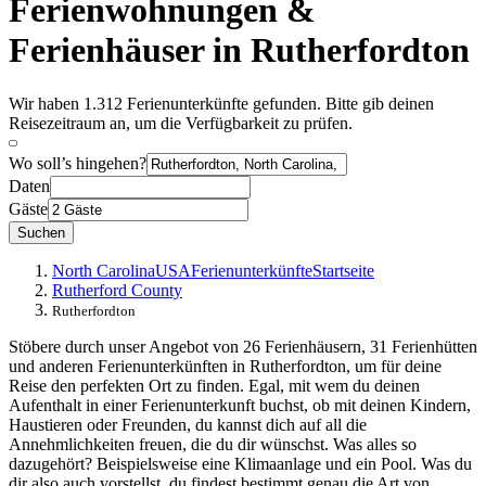
Ferienwohnungen &
Ferienhäuser in Rutherfordton
Wir haben 1.312 Ferienunterkünfte gefunden. Bitte gib deinen
Reisezeitraum an, um die Verfügbarkeit zu prüfen.
Wo soll’s hingehen?
Daten
Gäste
Suchen
North Carolina
USA
Ferienunterkünfte
Startseite
Rutherford County
Rutherfordton
Stöbere durch unser Angebot von 26 Ferienhäusern, 31 Ferienhütten
und anderen Ferienunterkünften in Rutherfordton, um für deine
Reise den perfekten Ort zu finden. Egal, mit wem du deinen
Aufenthalt in einer Ferienunterkunft buchst, ob mit deinen Kindern,
Haustieren oder Freunden, du kannst dich auf all die
Annehmlichkeiten freuen, die du dir wünschst. Was alles so
dazugehört? Beispielsweise eine Klimaanlage und ein Pool. Was du
dir also auch vorstellst, du findest bestimmt genau die Art von