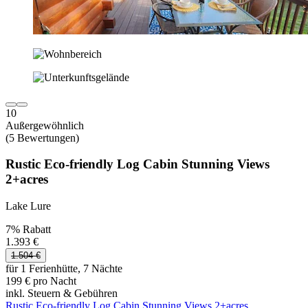
10
Außergewöhnlich
(5 Bewertungen)
Rustic Eco-friendly Log Cabin Stunning Views
2+acres
Lake Lure
7% Rabatt
1.393 €
1.504 €
für 1 Ferienhütte, 7 Nächte
199 € pro Nacht
inkl. Steuern & Gebühren
Rustic Eco-friendly Log Cabin Stunning Views 2+acres