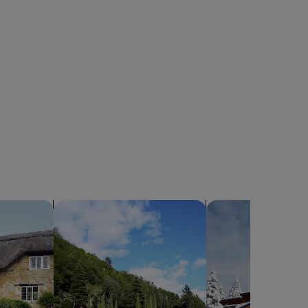
sern
Suche nach Villen
Suche nach Chalets