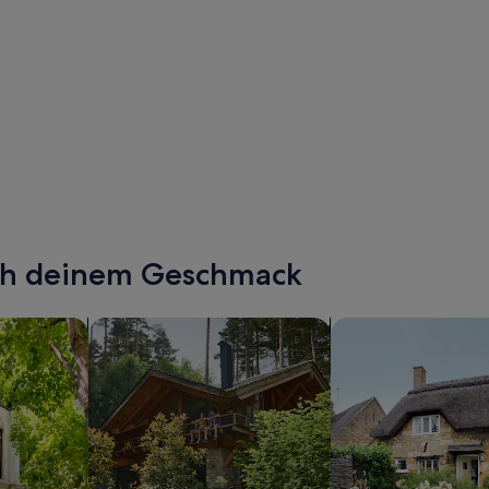
, 3 Bäder, privates Schwimmbad, Whirlpool
ach deinem Geschmack
wohnungen oder Apartments
Suche nach Ferienhütten
Suche nach Landhäu