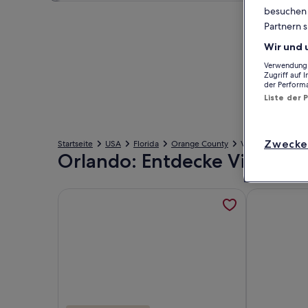
besuchen S
Partnern s
Wir und 
Verwendung g
Zugriff auf 
der Perform
Liste der 
Zwecke
Startseite
USA
Florida
Orange County
Villen in Orlando
Orlando: Entdecke Villen
Weitere Informationen zu Moderne Lakeview 7 Schl
Weitere Info