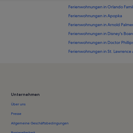
Ferienwohnungen in Orlando Famil
Ferienwohnungen in Apopka
Ferienwohnungen in Arnold Palmer'
Ferienwohnungen in Disney's Boar
Ferienwohnungen in Doctor Phillip
Ferienwohnungen in St. Lawrence
Ferienwohnungen in Hunters Cree
Ferienwohnungen in Golden Oak
Ferienwohnungen in Walt Disney 
Ferienwohnungen in Warrior Park
Unternehmen
Ferienwohnungen in Orlando
Über uns
Ferienwohnungen in Bonnet Creek
Ferienwohnungen in Discovery Co
Presse
Ferienwohnungen in Downtown O
Allgemeine Geschäftsbedingungen
Ferienwohnungen in Eagles Nest
Barrierefreiheit