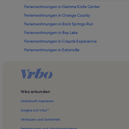
Ferienwohnungen in Gamma Knife Center
Ferienwohnungen in Orange County
Ferienwohnungen in Rock Springs Run
Ferienwohnungen in Bay Lake
Ferienwohnungen in Crayola Experience
Ferienwohnungen in Eatonville
Ferienwohnungen in Gotha
Ferienwohnungen in Disney SpringsTM
Ferienwohnungen in Hideaway Bay
Ferienwohnungen in Maitland
Vrbo erkunden
Ferienwohnungen in Orlando
Unterkunft inserieren
Ferienwohnungen in Blue Heron Beach
Ferienwohnungen in CoCo Key Water Resort
Sorglos mit Vrbo™
Ferienwohnungen in Dover Shores West
Vertrauen und Sicherheit
Ferienwohnungen in Kia Center
Ferienhäuser und Urlaubsinspiration