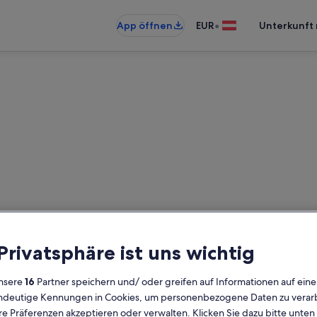
•
App öffnen
EUR
Unterkunft 
Orlando: Villen
unden – gib deinen Reisezeitraum e
 Privatsphäre ist uns wichtig
prüfen
nsere
16
Partner speichern und/ oder greifen auf Informationen auf ein
Daten
G
eindeutige Kennungen in Cookies, um personenbezogene Daten zu verarb
2 
e Präferenzen akzeptieren oder verwalten. Klicken Sie dazu bitte unten