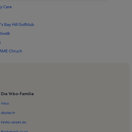
y Care
s Bay Hill Golfklub
dwalk
s
 AME Chruch
k
World® Resort
Die Vrbo-Familie
Vrbo
ve
Abritel.fr
rlando
FeWo-direkt.de
Bookabach.co.nz