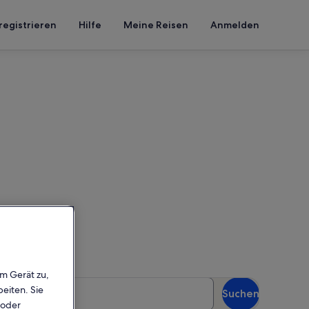
registrieren
Hilfe
Meine Reisen
Anmelden
in, um die Verfügbarkeit zu
em Gerät zu,
äste
eiten. Sie
Suchen
Gäste
 oder