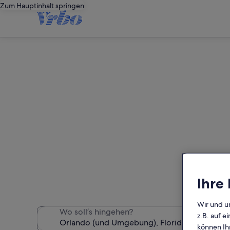
Zum Hauptinhalt springen
Wir haben 5.534 Villen gef
Ihre
Wir und u
Wo soll’s hingehen?
z.B. auf 
können Ihr