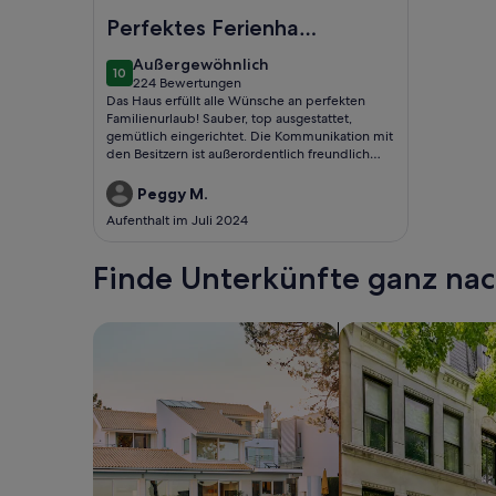
Foto von Herrliche moderne Villa, 4 Schlafzimmer
Perfektes Ferienhaus
um Orlando zu
außergewöhnlich
Außergewöhnlich
10
erkunden, 100%
10 von 10
224 Bewertungen
(224
Das Haus erfüllt alle Wünsche an perfekten
Empfehlung
bewertungen)
Familienurlaub! Sauber, top ausgestattet,
gemütlich eingerichtet. Die Kommunikation mit
den Besitzern ist außerordentlich freundlich
und schnell. Draußen hinter dem Pool ist ein
kleiner Teich mit Vögeln, Schildkröten,
Peggy M.
Eichhörnchen usw. Das Haus liegt in einer schön
Aufenthalt im Juli 2024
ruhigen gated community. Wir würden
jederzeit wieder hier Urlaub machen! Danke für
alles!!!
Finde Unterkünfte ganz n
Suche nach Ferienhäusern
Suche nach Ferien